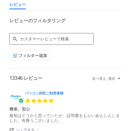
レビュー
レビューのフィルタリング
Search
フィルター追加
Reviews
13346 レビュー
並べ替え:
選択
パソコン回収ご利用者様
5.0
star
簡単、安心
rating
Review
review
最初はどうかと思っていたが、証明書をもらいあんしんしま
by
stating
した。有難うございました。
パ
簡
'
ソ
単、
シェアする