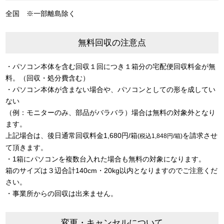
全国 ※一部離島除く
無料回収の注意点
・パソコン本体を含む回収１回につき１箱分の宅配便回収料金が無
料。（回収・処分費含む）
・パソコン本体が含まない場合や、パソコンとしての形を成してい
ない
（例：モニターのみ、部品がバラバラ）場合は無料の対象外となり
ます。
上記場合は、後日通常回収料金1,680円/箱
を請求させ
(税込1,848円/箱)
て頂きます。
・1箱にパソコンを複数台入れた場合も無料の対象になります。
箱のサイズは３辺合計140cm・20kg以内となりますのでご注意くだ
さい。
・事業所からの回収は出来ません。
変更・キャンセルについて