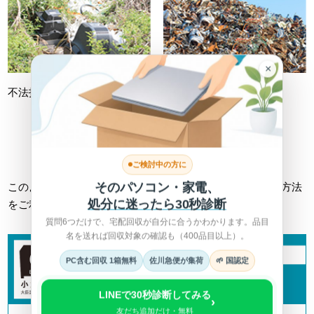
×
不法投棄
不適切処理
詳しくは総務省HPへ >
ご検討中の方に
そのパソコン・家電、
このようなトラブルに巻き込まれない為にも、正しい回収方法
処分に迷ったら30秒診断
をご利用ください。
質問6つだけで、宅配回収が自分に合うかわかります。品目
名を送れば回収対象の確認も（400品目以上）。
PC含む回収 1箱無料
佐川急便が集荷
🌱 国認定
LINEで30秒診断してみる
›
友だち追加だけ・無料