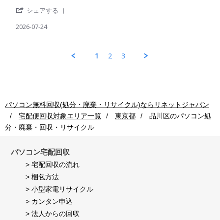
by
stating
用
Jul
'
パ
出
シェアする
者
2026
Share
ソ
荷
様
Review
2026-07-24
コ
後
on
by
ン
の
24
パ
回
処
Jul
ソ
収
理
1
2
3
2026
コ
ご
も
ン
利
早
回
用
く
収
者
し
ご
様
て
利
on
頂
パソコン無料回収(処分・廃棄・リサイクル)ならリネットジャパン
用
24
き
宅配便回収対象エリア一覧
東京都
品川区
のパソコン処
者
Jul
満
様
2026
足
分・廃棄・回収・リサイクル
on
し
24
て
Jul
パソコン宅配回収
い
2026
ま
> 宅配回収の流れ
す。
> 梱包方法
> 小型家電リサイクル
> カンタン申込
> 法人からの回収