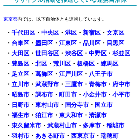
東京都
内では、以下自治体とも連携しています。
・
千代田区
・
中央区
・
港区
・
新宿区
・
文京区
・
台東区
・
墨田区
・
江東区
・
品川区
・
目黒区
・
大田区
・
世田谷区
・
渋谷区
・
中野区
・
杉並区
・
豊島区
・
北区
・
荒川区
・
板橋区
・
練馬区
・
足立区
・
葛飾区
・
江戸川区
・
八王子市
・
立川市
・
武蔵野市
・
三鷹市
・
青梅市
・
府中市
・
昭島市
・
調布市
・
町田市
・
小金井市
・
小平市
・
日野市
・
東村山市
・
国分寺市
・
国立市
・
福生市
・
狛江市
・
東大和市
・
清瀬市
・
東久留米市
・
武蔵村山市
・
多摩市
・
稲城市
・
羽村市
・
あきる野市
・
西東京市
・
瑞穂町