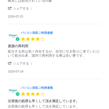
Review
review
確実には処理されている印象
利
収
by
stating
用
し
'
パ
確
シェアする
者
て
Share
ソ
実
様
く
Review
2026-07-25
コ
に
on
れ
by
ン
は
25
た
パ
回
処
Jul
ソ
収
理
2026
コ
パソコン回収ご利用者様
ご
さ
ン
利
れ
4.0
回
用
て
star
収
者
い
資源の再利用
rating
ご
様
る
Review
review
処分する所は色々存在するが、自宅に引き取りに来ていただ
利
on
印
by
stating
いて処分出来、国内で再利用する事は良い事です。
用
25
象
パ
資
者
Jul
'
ソ
源
シェアする
様
2026
Share
コ
の
on
Review
2026-07-24
ン
再
25
by
回
利
Jul
パ
収
用
2026
ソ
ご
コ
パソコン回収ご利用者様
利
ン
用
4.0
回
者
star
収
様
出荷後の処理も早くして頂き満足しています。
rating
ご
on
Review
review
出荷後の処理も早くして頂き満足しています。
利
24