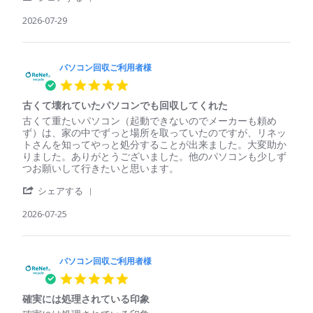
Share
コ
安
Review
2026-07-29
ン
心
by
回
パ
収
ソ
ご
コ
パソコン回収ご利用者様
利
ン
用
5.0
回
者
star
収
様
古くて壊れていたパソコンでも回収してくれた
rating
ご
on
Review
review
古くて重たいパソコン（起動できないのでメーカーも頼め
利
29
by
stating
ず）は、家の中でずっと場所を取っていたのですが、リネッ
用
Jul
パ
古
トさんを知ってやっと処分することが出来ました。大変助か
者
2026
ソ
く
りました。ありがとうございました。他のパソコンも少しず
様
コ
て
つお願いして行きたいと思います。
on
ン
壊
29
'
回
れ
シェアする
Jul
Share
収
て
2026
Review
2026-07-25
ご
い
by
利
た
パ
用
パ
ソ
者
ソ
コ
パソコン回収ご利用者様
様
コ
ン
on
ン
5.0
回
25
で
star
収
Jul
も
確実には処理されている印象
rating
ご
2026
回