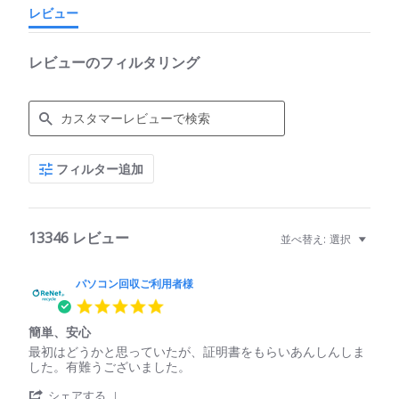
レビュー
レビューのフィルタリング
Search
フィルター追加
Reviews
13346 レビュー
並べ替え:
選択
パソコン回収ご利用者様
5.0
star
簡単、安心
rating
Review
review
最初はどうかと思っていたが、証明書をもらいあんしんしま
by
stating
した。有難うございました。
パ
簡
'
ソ
単、
シェアする