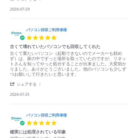
Share
コ
安
Review
2026-07-29
ン
心
by
回
パ
収
ソ
ご
コ
パソコン回収ご利用者様
利
ン
用
5.0
回
者
star
収
様
古くて壊れていたパソコンでも回収してくれた
rating
ご
on
Review
review
古くて重たいパソコン（起動できないのでメーカーも頼め
利
29
by
stating
ず）は、家の中でずっと場所を取っていたのですが、リネッ
用
Jul
パ
古
トさんを知ってやっと処分することが出来ました。大変助か
者
2026
ソ
く
りました。ありがとうございました。他のパソコンも少しず
様
コ
て
つお願いして行きたいと思います。
on
ン
壊
29
'
回
れ
シェアする
Jul
Share
収
て
2026
Review
2026-07-25
ご
い
by
利
た
パ
用
パ
ソ
者
ソ
コ
パソコン回収ご利用者様
様
コ
ン
on
ン
5.0
回
25
で
star
収
Jul
も
確実には処理されている印象
rating
ご
2026
回