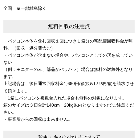
全国 ※一部離島除く
無料回収の注意点
・パソコン本体を含む回収１回につき１箱分の宅配便回収料金が無
料。（回収・処分費含む）
・パソコン本体が含まない場合や、パソコンとしての形を成してい
ない
（例：モニターのみ、部品がバラバラ）場合は無料の対象外となり
ます。
上記場合は、後日通常回収料金1,680円/箱
を請求させ
(税込1,848円/箱)
て頂きます。
・1箱にパソコンを複数台入れた場合も無料の対象になります。
箱のサイズは３辺合計140cm・20kg以内となりますのでご注意くだ
さい。
・事業所からの回収は出来ません。
変更・キャンセルについて