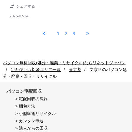
by
stating
用
Jul
'
パ
出
シェアする
者
2026
Share
ソ
荷
様
Review
2026-07-24
コ
後
on
by
ン
の
24
パ
回
処
Jul
ソ
収
理
1
2
3
2026
コ
ご
も
ン
利
早
回
用
く
収
者
し
ご
様
て
利
on
頂
パソコン無料回収(処分・廃棄・リサイクル)ならリネットジャパン
用
24
き
宅配便回収対象エリア一覧
東京都
文京区
のパソコン処
者
Jul
満
様
2026
足
分・廃棄・回収・リサイクル
on
し
24
て
Jul
パソコン宅配回収
い
2026
ま
> 宅配回収の流れ
す。
> 梱包方法
> 小型家電リサイクル
> カンタン申込
> 法人からの回収