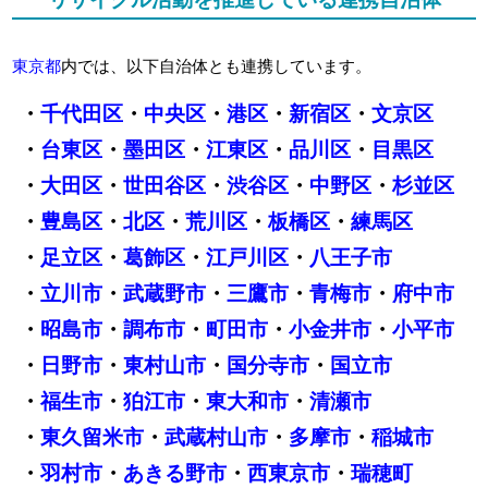
東京都
内では、以下自治体とも連携しています。
・
千代田区
・
中央区
・
港区
・
新宿区
・
文京区
・
台東区
・
墨田区
・
江東区
・
品川区
・
目黒区
・
大田区
・
世田谷区
・
渋谷区
・
中野区
・
杉並区
・
豊島区
・
北区
・
荒川区
・
板橋区
・
練馬区
・
足立区
・
葛飾区
・
江戸川区
・
八王子市
・
立川市
・
武蔵野市
・
三鷹市
・
青梅市
・
府中市
・
昭島市
・
調布市
・
町田市
・
小金井市
・
小平市
・
日野市
・
東村山市
・
国分寺市
・
国立市
・
福生市
・
狛江市
・
東大和市
・
清瀬市
・
東久留米市
・
武蔵村山市
・
多摩市
・
稲城市
・
羽村市
・
あきる野市
・
西東京市
・
瑞穂町