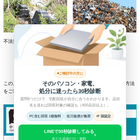
×
不法投棄
不適切処理
詳しくは総務省HPへ >
ご検討中の方に
そのパソコン・家電、
このようなトラブルに巻き込まれない為にも、正しい回収方法
処分に迷ったら30秒診断
をご利用ください。
質問6つだけで、宅配回収が自分に合うかわかります。品目
名を送れば回収対象の確認も（400品目以上）。
PC含む回収 1箱無料
佐川急便が集荷
🌱 国認定
LINEで30秒診断してみる
›
友だち追加だけ・無料