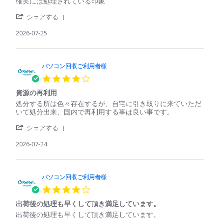
Review
review
確実には処理されている印象
利
収
by
stating
用
し
'
パ
確
シェアする
者
て
Share
ソ
実
様
く
Review
2026-07-25
コ
に
on
れ
by
ン
は
25
た
パ
回
処
Jul
ソ
収
理
2026
コ
パソコン回収ご利用者様
ご
さ
ン
利
れ
4.0
回
用
て
star
収
者
い
資源の再利用
rating
ご
様
る
Review
review
処分する所は色々存在するが、自宅に引き取りに来ていただ
利
on
印
by
stating
いて処分出来、国内で再利用する事は良い事です。
用
25
象
パ
資
者
Jul
'
ソ
源
シェアする
様
2026
Share
コ
の
on
Review
2026-07-24
ン
再
25
by
回
利
Jul
パ
収
用
2026
ソ
ご
コ
パソコン回収ご利用者様
利
ン
用
4.0
回
者
star
収
様
出荷後の処理も早くして頂き満足しています。
rating
ご
on
Review
review
出荷後の処理も早くして頂き満足しています。
利
24