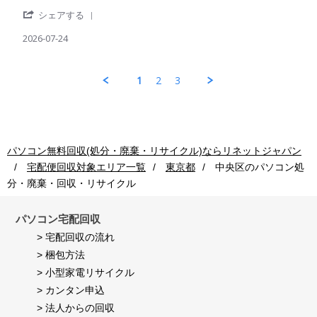
by
stating
用
Jul
'
パ
出
シェアする
者
2026
Share
ソ
荷
様
Review
2026-07-24
コ
後
on
by
ン
の
24
パ
回
処
Jul
ソ
収
理
1
2
3
2026
コ
ご
も
ン
利
早
回
用
く
収
者
し
ご
様
て
利
on
頂
パソコン無料回収(処分・廃棄・リサイクル)ならリネットジャパン
用
24
き
宅配便回収対象エリア一覧
東京都
中央区
のパソコン処
者
Jul
満
様
2026
足
分・廃棄・回収・リサイクル
on
し
24
て
Jul
パソコン宅配回収
い
2026
ま
> 宅配回収の流れ
す。
> 梱包方法
> 小型家電リサイクル
> カンタン申込
> 法人からの回収