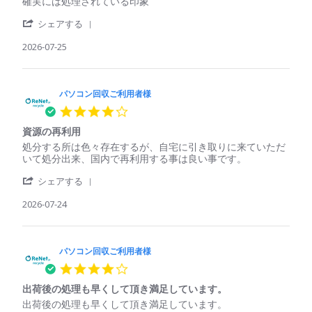
Review
review
確実には処理されている印象
利
収
by
stating
用
し
'
パ
確
シェアする
者
て
Share
ソ
実
様
く
Review
2026-07-25
コ
に
on
れ
by
ン
は
25
た
パ
回
処
Jul
ソ
収
理
2026
コ
パソコン回収ご利用者様
ご
さ
ン
利
れ
4.0
回
用
て
star
収
者
い
資源の再利用
rating
ご
様
る
Review
review
処分する所は色々存在するが、自宅に引き取りに来ていただ
利
on
印
by
stating
いて処分出来、国内で再利用する事は良い事です。
用
25
象
パ
資
者
Jul
'
ソ
源
シェアする
様
2026
Share
コ
の
on
Review
2026-07-24
ン
再
25
by
回
利
Jul
パ
収
用
2026
ソ
ご
コ
パソコン回収ご利用者様
利
ン
用
4.0
回
者
star
収
様
出荷後の処理も早くして頂き満足しています。
rating
ご
on
Review
review
出荷後の処理も早くして頂き満足しています。
利
24