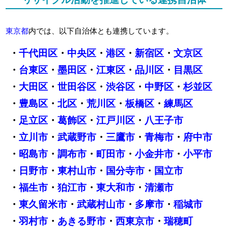
東京都
内では、以下自治体とも連携しています。
・
千代田区
・
中央区
・
港区
・
新宿区
・
文京区
・
台東区
・
墨田区
・
江東区
・
品川区
・
目黒区
・
大田区
・
世田谷区
・
渋谷区
・
中野区
・
杉並区
・
豊島区
・
北区
・
荒川区
・
板橋区
・
練馬区
・
足立区
・
葛飾区
・
江戸川区
・
八王子市
・
立川市
・
武蔵野市
・
三鷹市
・
青梅市
・
府中市
・
昭島市
・
調布市
・
町田市
・
小金井市
・
小平市
・
日野市
・
東村山市
・
国分寺市
・
国立市
・
福生市
・
狛江市
・
東大和市
・
清瀬市
・
東久留米市
・
武蔵村山市
・
多摩市
・
稲城市
・
羽村市
・
あきる野市
・
西東京市
・
瑞穂町