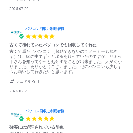
Share
コ
安
Review
2026-07-29
ン
心
by
回
パ
収
ソ
ご
コ
パソコン回収ご利用者様
利
ン
用
5.0
回
者
star
収
様
古くて壊れていたパソコンでも回収してくれた
rating
ご
on
Review
review
古くて重たいパソコン（起動できないのでメーカーも頼め
利
29
by
stating
ず）は、家の中でずっと場所を取っていたのですが、リネッ
用
Jul
パ
古
トさんを知ってやっと処分することが出来ました。大変助か
者
2026
ソ
く
りました。ありがとうございました。他のパソコンも少しず
様
コ
て
つお願いして行きたいと思います。
on
ン
壊
29
'
回
れ
シェアする
Jul
Share
収
て
2026
Review
2026-07-25
ご
い
by
利
た
パ
用
パ
ソ
者
ソ
コ
パソコン回収ご利用者様
様
コ
ン
on
ン
5.0
回
25
で
star
収
Jul
も
確実には処理されている印象
rating
ご
2026
回