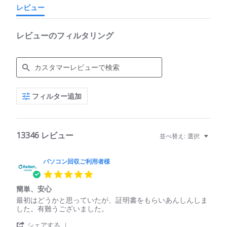
レビュー
レビューのフィルタリング
Search
フィルター追加
Reviews
13346 レビュー
並べ替え:
選択
パソコン回収ご利用者様
5.0
star
簡単、安心
rating
Review
review
最初はどうかと思っていたが、証明書をもらいあんしんしま
by
stating
した。有難うございました。
パ
簡
'
ソ
単、
シェアする