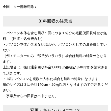
全国 ※一部離島除く
無料回収の注意点
・パソコン本体を含む回収１回につき１箱分の宅配便回収料金が無
料。（回収・処分費含む）
・パソコン本体が含まない場合や、パソコンとしての形を成してい
ない
（例：モニターのみ、部品がバラバラ）場合は無料の対象外となり
ます。
上記場合は、後日通常回収料金1,680円/箱
を請求させ
(税込1,848円/箱)
て頂きます。
・1箱にパソコンを複数台入れた場合も無料の対象になります。
箱のサイズは３辺合計140cm・20kg以内となりますのでご注意くだ
さい。
・事業所からの回収は出来ません。
変更・キャンセルについて