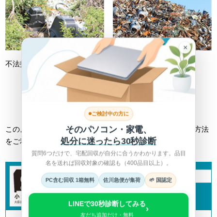
×
不法投棄
不適切処理
詳しくは総務省HPへ >
ご検討中の方に
そのパソコン・家電、
このようなトラブルに巻き込まれない為にも、正しい回収方法
処分に迷ったら30秒診断
をご利用ください。
質問6つだけで、宅配回収が自分に合うかわかります。品目
名を送れば回収対象の確認も（400品目以上）。
PC含む回収 1箱無料
佐川急便が集荷
🌱 国認定
LINEで30秒診断してみる
›
友だち追加だけ・無料