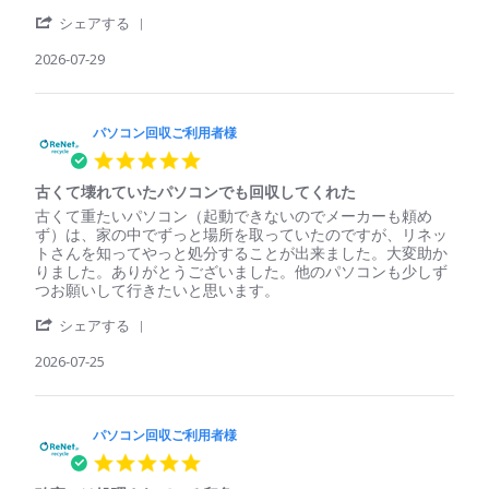
パ
簡
'
ソ
単、
シェアする
Share
コ
安
Review
2026-07-29
ン
心
by
回
パ
収
ソ
ご
コ
パソコン回収ご利用者様
利
ン
用
5.0
回
者
star
収
様
古くて壊れていたパソコンでも回収してくれた
rating
ご
on
Review
review
古くて重たいパソコン（起動できないのでメーカーも頼め
利
29
by
stating
ず）は、家の中でずっと場所を取っていたのですが、リネッ
用
Jul
パ
古
トさんを知ってやっと処分することが出来ました。大変助か
者
2026
ソ
く
りました。ありがとうございました。他のパソコンも少しず
様
コ
て
つお願いして行きたいと思います。
on
ン
壊
29
'
回
れ
シェアする
Jul
Share
収
て
2026
Review
2026-07-25
ご
い
by
利
た
パ
用
パ
ソ
者
ソ
コ
パソコン回収ご利用者様
様
コ
ン
on
ン
5.0
回
25
で
star