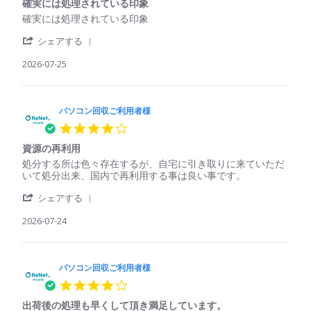
収
Jul
も
確実には処理されている印象
rating
ご
2026
回
Review
review
確実には処理されている印象
利
収
by
stating
用
し
'
パ
確
シェアする
者
て
Share
ソ
実
様
く
Review
2026-07-25
コ
に
on
れ
by
ン
は
25
た
パ
回
処
Jul
ソ
収
理
2026
コ
パソコン回収ご利用者様
ご
さ
ン
利
れ
4.0
回
用
て
star
収
者
い
資源の再利用
rating
ご
様
る
Review
review
処分する所は色々存在するが、自宅に引き取りに来ていただ
利
on
印
by
stating
いて処分出来、国内で再利用する事は良い事です。
用
25
象
パ
資
者
Jul
'
ソ
源
シェアする
様
2026
Share
コ
の
on
Review
2026-07-24
ン
再
25
by
回
利
Jul
パ
収
用
2026
ソ
ご
コ
パソコン回収ご利用者様
利
ン
用
4.0
回
者
star
収
様
出荷後の処理も早くして頂き満足しています。
rating