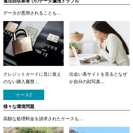
違法回収業者でのデータ漏洩トラブル
データが悪用されることも…
クレジットカードに
見に覚え
出会い系サイトを見ると
なぜ
のない購入履歴…
か自分の顔写真…
ケース2
様々な環境問題
高額な処理料金を請求されたケースも…