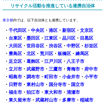
リサイクル活動を推進している連携自治体
東京都
内では、以下自治体とも連携しています。
・
千代田区
・
中央区
・
港区
・
新宿区
・
文京区
・
台東区
・
墨田区
・
江東区
・
品川区
・
目黒区
・
大田区
・
世田谷区
・
渋谷区
・
中野区
・
杉並区
・
豊島区
・
北区
・
荒川区
・
板橋区
・
練馬区
・
足立区
・
葛飾区
・
江戸川区
・
八王子市
・
立川市
・
武蔵野市
・
三鷹市
・
青梅市
・
府中市
・
昭島市
・
調布市
・
町田市
・
小金井市
・
小平市
・
日野市
・
東村山市
・
国分寺市
・
国立市
・
福生市
・
狛江市
・
東大和市
・
清瀬市
・
東久留米市
・
武蔵村山市
・
多摩市
・
稲城市