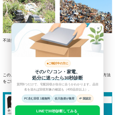
×
不法投棄
不適切処理
詳しくは総務省HPへ >
ご検討中の方に
そのパソコン・家電、
このようなトラブルに巻き込まれない為にも、正しい回収方法
処分に迷ったら30秒診断
をご利用ください。
質問6つだけで、宅配回収が自分に合うかわかります。品目
名を送れば回収対象の確認も（400品目以上）。
PC含む回収 1箱無料
佐川急便が集荷
🌱 国認定
LINEで30秒診断してみる
›