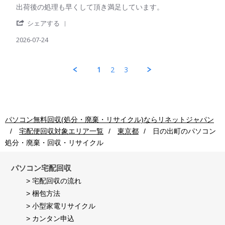
ご
on
Review
review
出荷後の処理も早くして頂き満足しています。
利
24
by
stating
用
Jul
'
パ
出
シェアする
者
2026
Share
ソ
荷
様
Review
2026-07-24
コ
後
on
by
ン
の
24
パ
回
処
Jul
ソ
収
理
1
2
3
2026
コ
ご
も
ン
利
早
回
用
く
収
者
し
ご
様
て
利
on
頂
パソコン無料回収(処分・廃棄・リサイクル)ならリネットジャパン
用
24
き
宅配便回収対象エリア一覧
東京都
日の出町
のパソコン
者
Jul
満
様
2026
足
処分・廃棄・回収・リサイクル
on
し
24
て
Jul
パソコン宅配回収
い
2026
ま
> 宅配回収の流れ
す。
> 梱包方法
> 小型家電リサイクル
> カンタン申込