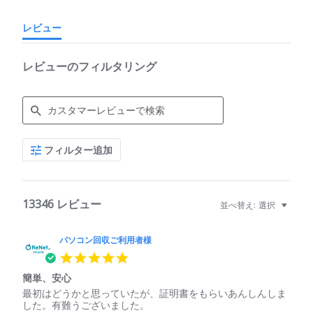
レビュー
レビューのフィルタリング
Search
フィルター追加
Reviews
13346 レビュー
並べ替え:
選択
パソコン回収ご利用者様
5.0
star
簡単、安心
rating
Review
review
最初はどうかと思っていたが、証明書をもらいあんしんしま
by
stating
した。有難うございました。