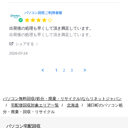
Jul
パ
収
用
2026
ソ
ご
コ
パソコン回収ご利用者様
利
ン
用
4.0
回
者
star
収
様
出荷後の処理も早くして頂き満足しています。
rating
ご
on
Review
review
出荷後の処理も早くして頂き満足しています。
利
24
by
stating
用
Jul
'
パ
出
シェアする
者
2026
Share
ソ
荷
様
Review
2026-07-24
コ
後
on
by
ン
の
24
パ
回
処
Jul
ソ
収
理
1
2
3
2026
コ
ご
も
ン
利
早
回
用
く
収
者
し
ご
様
て
利
on
頂
パソコン無料回収(処分・廃棄・リサイクル)ならリネットジャパン
用
24
き
宅配便回収対象エリア一覧
北海道
浦臼町
のパソコン処
者
Jul
満
様
2026
足
分・廃棄・回収・リサイクル
on
し
24
て
Jul
パソコン宅配回収
い