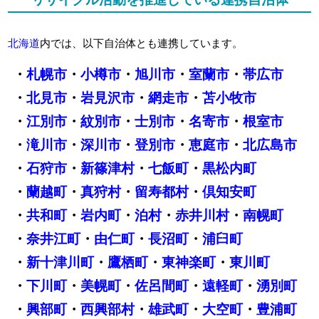
北海道
内では、以下自治体とも連携しています。
・
札幌市
・
小樽市
・
旭川市
・
室蘭市
・
帯広市
・
北見市
・
岩見沢市
・
網走市
・
苫小牧市
・
江別市
・
紋別市
・
士別市
・
名寄市
・
根室市
・
滝川市
・
深川市
・
登別市
・
恵庭市
・
北広島市
・
石狩市
・
新篠津村
・
七飯町
・
黒松内町
・
蘭越町
・
真狩村
・
留寿都村
・
倶知安町
・
共和町
・
岩内町
・
泊村
・
赤井川村
・
南幌町
・
奈井江町
・
由仁町
・
長沼町
・
浦臼町
・
新十津川町
・
鷹栖町
・
東神楽町
・
東川町
・
下川町
・
美幌町
・
佐呂間町
・
遠軽町
・
湧別町
・
興部町
・
西興部村
・
雄武町
・
大空町
・
豊浦町