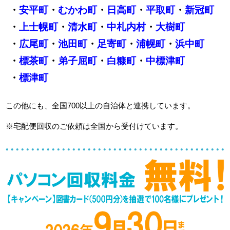
・
安平町
・
むかわ町
・
日高町
・
平取町
・
新冠町
・
上士幌町
・
清水町
・
中札内村
・
大樹町
・
広尾町
・
池田町
・
足寄町
・
浦幌町
・
浜中町
・
標茶町
・
弟子屈町
・
白糠町
・
中標津町
・
標津町
この他にも、全国700以上の自治体と連携しています。
※宅配便回収のご依頼は全国から受付けています。