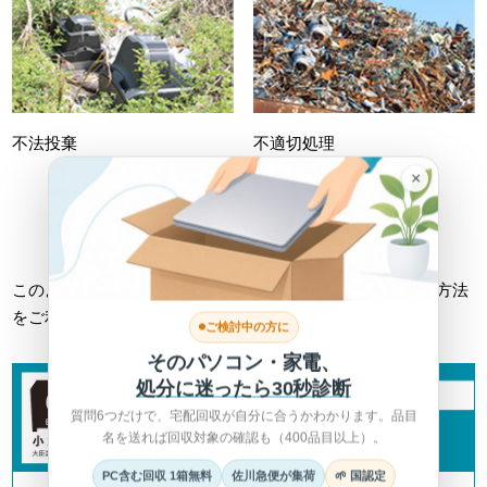
不法投棄
不適切処理
×
詳しくは総務省HPへ >
このようなトラブルに巻き込まれない為にも、正しい回収方法
をご利用ください。
ご検討中の方に
そのパソコン・家電、
処分に迷ったら30秒診断
質問6つだけで、宅配回収が自分に合うかわかります。品目
名を送れば回収対象の確認も（400品目以上）。
PC含む回収 1箱無料
佐川急便が集荷
🌱 国認定