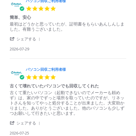
パソコン回収ご利用者様
5.0
star
簡単、安心
rating
Review
review
最初はどうかと思っていたが、証明書をもらいあんしんしま
by
stating
した。有難うございました。
パ
簡
'
ソ
単、
シェアする
Share
コ
安
Review
2026-07-29
ン
心
by
回
パ
収
ソ
ご
コ
パソコン回収ご利用者様
利
ン
用
5.0
回
者
star
収
様
古くて壊れていたパソコンでも回収してくれた
rating
ご
on
Review
review
古くて重たいパソコン（起動できないのでメーカーも頼め
利
29
by
stating
ず）は、家の中でずっと場所を取っていたのですが、リネッ
用
Jul
パ
古
トさんを知ってやっと処分することが出来ました。大変助か
者
2026
ソ
く
りました。ありがとうございました。他のパソコンも少しず
様
コ
て
つお願いして行きたいと思います。
on
ン
壊
29
'
回
れ
シェアする
Jul
Share
収
て
2026
Review
2026-07-25
ご
い