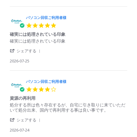
by
利
た
パ
用
パ
ソ
者
ソ
コ
パソコン回収ご利用者様
様
コ
ン
on
ン
5.0
回
25
で
star
収
Jul
も
確実には処理されている印象
rating
ご
2026
回
Review
review
確実には処理されている印象
利
収
by
stating
用
し
'
パ
確
シェアする
者
て
Share
ソ
実
様
く
Review
2026-07-25
コ
に
on
れ
by
ン
は
25
た
パ
回
処
Jul
ソ
収
理
2026
コ
パソコン回収ご利用者様
ご
さ
ン
利
れ
4.0
回
用
て
star
収
者
い
資源の再利用
rating
ご
様
る
Review
review
処分する所は色々存在するが、自宅に引き取りに来ていただ
利
on
印
by
stating
いて処分出来、国内で再利用する事は良い事です。
用
25
象
パ
資
者
Jul
'
ソ
源
シェアする
様
2026
Share
コ
の
on
Review
2026-07-24
ン
再
25
by
回
利