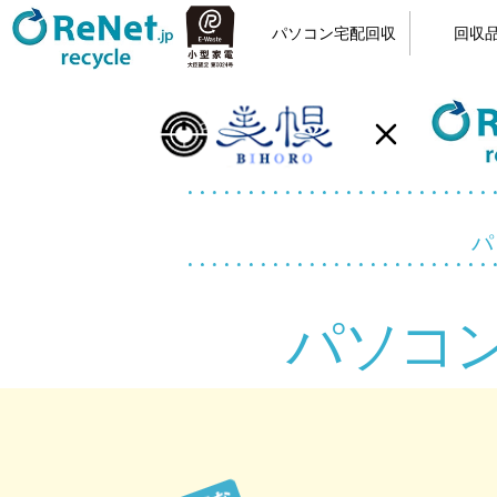
パソコン宅配回収
回収
小型家電リサイクル
宅配回収の流れ
カンタン申込
梱包方法
回収品
パソ
パソコ