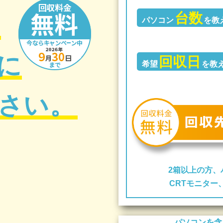
台数
の
パソコン
を教
に
回収日
希望
を教
さい。
2箱以上の方、
CRTモニタ
パソコンを含