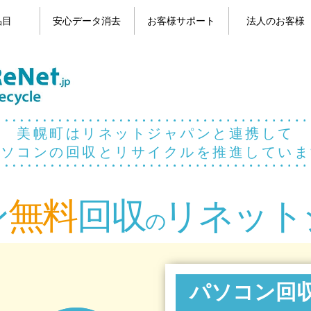
品目
安心データ消去
お客様サポート
法人のお客様
目一覧
コン
パソコンのデータ消去
携帯電話のデータ消去
よくある質問
お問い合わせ
お客様の声
マイページ
美幌町はリネットジャパンと連携して
パソコンの回収とリサイクルを推進していま
ン
無料
回収
リネット
の
パソコン回