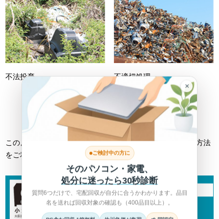
不法投棄
不適切処理
×
詳しくは総務省HPへ >
このようなトラブルに巻き込まれない為にも、正しい回収方法
ご検討中の方に
をご利用ください。
そのパソコン・家電、
処分に迷ったら30秒診断
質問6つだけで、宅配回収が自分に合うかわかります。品目
名を送れば回収対象の確認も（400品目以上）。