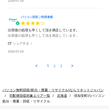
Review
2026-07-24
ン
再
25
by
回
利
Jul
パ
収
用
2026
ソ
ご
コ
パソコン回収ご利用者様
利
ン
用
4.0
回
者
star
収
様
出荷後の処理も早くして頂き満足しています。
rating
ご
on
Review
review
出荷後の処理も早くして頂き満足しています。
利
24
by
stating
用
Jul
'
パ
出
シェアする
者
2026
Share
ソ
荷
様
Review
2026-07-24
コ
後
on
by
ン
の
24
パ
回
処
Jul
ソ
収
理
1
2
3
2026
コ
ご
も
ン
利
早
回
用
く
収
者
し
ご
様
て
利
on
頂
パソコン無料回収(処分・廃棄・リサイクル)ならリネットジャパン
用
24
き
宅配便回収対象エリア一覧
北海道
倶知安町
のパソコン
者
Jul
満
様
2026
足
処分・廃棄・回収・リサイクル
on
し