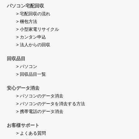
24
て
Jul
パソコン宅配回収
い
2026
ま
> 宅配回収の流れ
す。
> 梱包方法
> 小型家電リサイクル
> カンタン申込
> 法人からの回収
回収品目
> パソコン
> 回収品目一覧
安心データ消去
> パソコンのデータ消去
> パソコンのデータを消去する方法
> 携帯電話のデータ消去
お客様サポート
> よくある質問