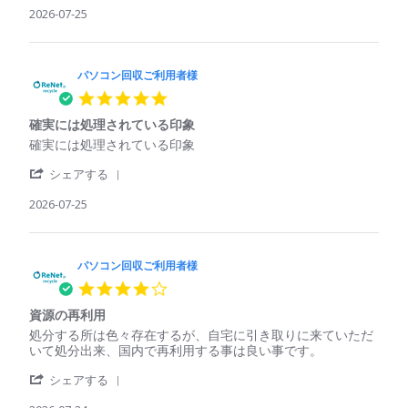
2026
Review
2026-07-25
ご
い
by
利
た
パ
用
パ
ソ
者
ソ
コ
パソコン回収ご利用者様
様
コ
ン
on
ン
5.0
回
25
で
star
収
Jul
も
確実には処理されている印象
rating
ご
2026
回
Review
review
確実には処理されている印象
利
収
by
stating
用
し
'
パ
確
シェアする
者
て
Share
ソ
実
様
く
Review
2026-07-25
コ
に
on
れ
by
ン
は
25
た
パ
回
処
Jul
ソ
収
理
2026
コ
パソコン回収ご利用者様
ご
さ
ン
利
れ
4.0
回
用
て
star
収
者
い
資源の再利用
rating
ご
様
る
Review
review
処分する所は色々存在するが、自宅に引き取りに来ていただ
利
on
印
by
stating
いて処分出来、国内で再利用する事は良い事です。
用
25
象
パ
資
者
Jul
'
ソ
源
シェアする
様
2026
Share
コ
の
on