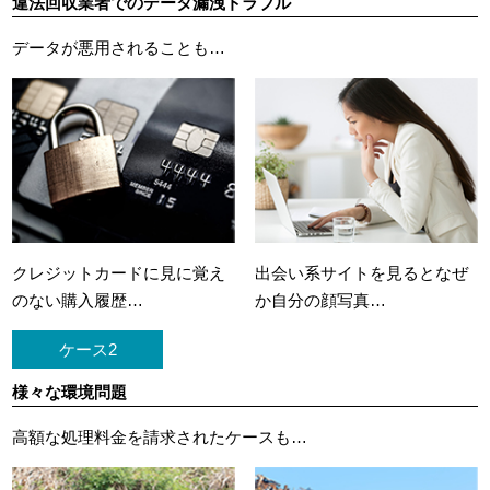
違法回収業者でのデータ漏洩トラブル
データが悪用されることも…
クレジットカードに
見に覚え
出会い系サイトを見ると
なぜ
のない購入履歴…
か自分の顔写真…
ケース2
様々な環境問題
高額な処理料金を請求されたケースも…