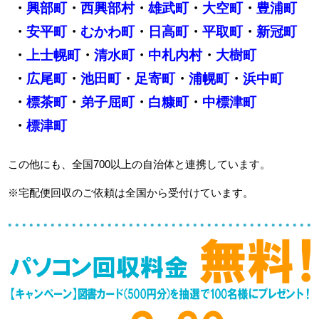
・
興部町
・
西興部村
・
雄武町
・
大空町
・
豊浦町
・
安平町
・
むかわ町
・
日高町
・
平取町
・
新冠町
・
上士幌町
・
清水町
・
中札内村
・
大樹町
・
広尾町
・
池田町
・
足寄町
・
浦幌町
・
浜中町
・
標茶町
・
弟子屈町
・
白糠町
・
中標津町
・
標津町
この他にも、全国700以上の自治体と連携しています。
※宅配便回収のご依頼は全国から受付けています。