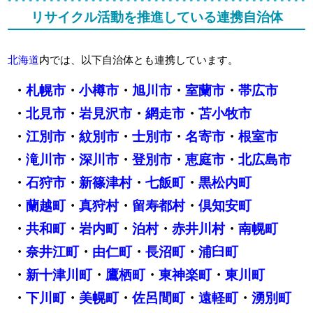
リサイクル活動を推進している連携自治体
北海道
内では、以下自治体とも連携しています。
・
札幌市
・
小樽市
・
旭川市
・
室蘭市
・
帯広市
・
北見市
・
岩見沢市
・
網走市
・
苫小牧市
・
江別市
・
紋別市
・
士別市
・
名寄市
・
根室市
・
滝川市
・
深川市
・
登別市
・
恵庭市
・
北広島市
・
石狩市
・
新篠津村
・
七飯町
・
黒松内町
・
蘭越町
・
真狩村
・
留寿都村
・
倶知安町
・
共和町
・
岩内町
・
泊村
・
赤井川村
・
南幌町
・
奈井江町
・
由仁町
・
長沼町
・
浦臼町
・
新十津川町
・
鷹栖町
・
東神楽町
・
東川町
・
下川町
・
美幌町
・
佐呂間町
・
遠軽町
・
湧別町