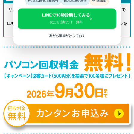
PC含む回収 1箱無料
佐川急便が集荷
🌱 国認定
リネットジャパンは「小型家電リサイクル法」の認定事業者で
LINEで30秒診断してみる
す。
›
友だち追加だけ・無料
倶知安町を含む全国700以上の自治体とも連携してリサイクルを
推進しています。
友だち追加だけしておく