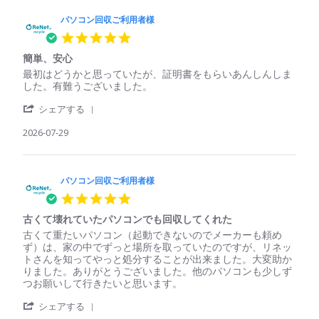
パソコン回収ご利用者様
5.0
star
簡単、安心
rating
Review
review
最初はどうかと思っていたが、証明書をもらいあんしんしま
by
stating
した。有難うございました。
パ
簡
'
ソ
単、
シェアする
Share
コ
安
Review
2026-07-29
ン
心
by
回
パ
収
ソ
ご
コ
パソコン回収ご利用者様
利
ン
用
5.0
回
者
star
収
様
古くて壊れていたパソコンでも回収してくれた
rating
ご
on
Review
review
古くて重たいパソコン（起動できないのでメーカーも頼め
利
29
by
stating
ず）は、家の中でずっと場所を取っていたのですが、リネッ
用
Jul
パ
古
トさんを知ってやっと処分することが出来ました。大変助か
者
2026
ソ
く
りました。ありがとうございました。他のパソコンも少しず
様
コ
て
つお願いして行きたいと思います。
on
ン
壊
29
'
回
れ
シェアする
Jul
Share
収
て