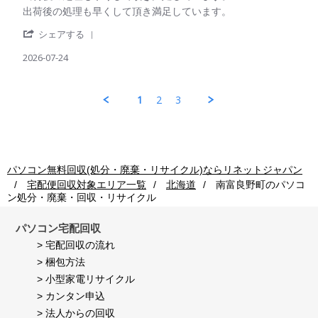
ご
on
Review
review
出荷後の処理も早くして頂き満足しています。
利
24
by
stating
用
Jul
'
パ
出
シェアする
者
2026
Share
ソ
荷
様
Review
2026-07-24
コ
後
on
by
ン
の
24
パ
回
処
Jul
ソ
収
理
1
2
3
2026
コ
ご
も
ン
利
早
回
用
く
収
者
し
ご
様
て
利
on
頂
パソコン無料回収(処分・廃棄・リサイクル)ならリネットジャパン
用
24
き
宅配便回収対象エリア一覧
北海道
南富良野町
のパソコ
者
Jul
満
ン処分・廃棄・回収・リサイクル
様
2026
足
on
し
24
て
パソコン宅配回収
Jul
い
> 宅配回収の流れ
2026
ま
> 梱包方法
す。
> 小型家電リサイクル
> カンタン申込
> 法人からの回収