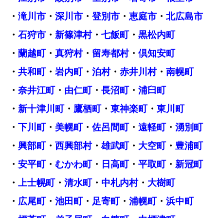
・
滝川市
・
深川市
・
登別市
・
恵庭市
・
北広島市
・
石狩市
・
新篠津村
・
七飯町
・
黒松内町
・
蘭越町
・
真狩村
・
留寿都村
・
倶知安町
・
共和町
・
岩内町
・
泊村
・
赤井川村
・
南幌町
・
奈井江町
・
由仁町
・
長沼町
・
浦臼町
・
新十津川町
・
鷹栖町
・
東神楽町
・
東川町
・
下川町
・
美幌町
・
佐呂間町
・
遠軽町
・
湧別町
・
興部町
・
西興部村
・
雄武町
・
大空町
・
豊浦町
・
安平町
・
むかわ町
・
日高町
・
平取町
・
新冠町
・
上士幌町
・
清水町
・
中札内村
・
大樹町
・
広尾町
・
池田町
・
足寄町
・
浦幌町
・
浜中町