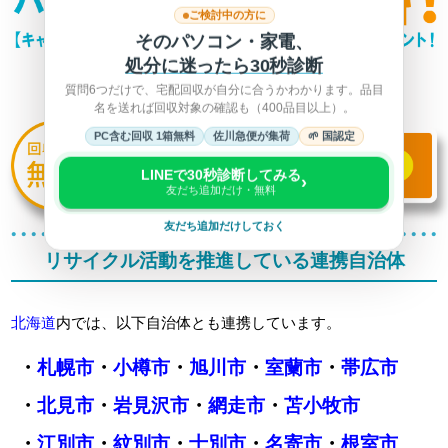
ご検討中の方に
そのパソコン・家電、
処分に迷ったら30秒診断
質問6つだけで、宅配回収が自分に合うかわかります。品目
名を送れば回収対象の確認も（400品目以上）。
PC含む回収 1箱無料
佐川急便が集荷
🌱 国認定
LINEで30秒診断してみる
›
友だち追加だけ・無料
友だち追加だけしておく
リサイクル活動を推進している連携自治体
北海道
内では、以下自治体とも連携しています。
・
札幌市
・
小樽市
・
旭川市
・
室蘭市
・
帯広市
・
北見市
・
岩見沢市
・
網走市
・
苫小牧市
・
江別市
・
紋別市
・
士別市
・
名寄市
・
根室市