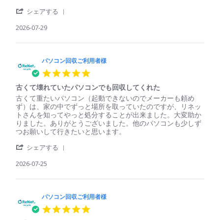
パ
簡
'
ソ
単、
シェアする
Share
コ
安
Review
2026-07-29
ン
心
by
回
パ
収
ソ
ご
コ
パソコン回収ご利用者様
利
ン
用
5.0
回
者
star
収
様
古くて壊れていたパソコンでも回収してくれた
rating
ご
on
Review
review
古くて重たいパソコン（起動できないのでメーカーも頼め
利
29
by
stating
ず）は、家の中でずっと場所を取っていたのですが、リネッ
用
Jul
パ
古
トさんを知ってやっと処分することが出来ました。大変助か
者
2026
ソ
く
りました。ありがとうございました。他のパソコンも少しず
様
コ
て
つお願いして行きたいと思います。
on
ン
壊
29
'
回
れ
シェアする
Jul
Share
収
て
2026
Review
2026-07-25
ご
い
by
利
た
パ
用
パ
ソ
者
ソ
コ
パソコン回収ご利用者様
様
コ
ン
on
ン
5.0
回
25
で
star