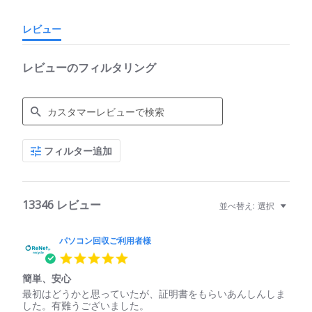
レビュー
レビューのフィルタリング
Search
フィルター追加
Reviews
13346 レビュー
並べ替え:
選択
パソコン回収ご利用者様
5.0
star
簡単、安心
rating
Review
review
最初はどうかと思っていたが、証明書をもらいあんしんしま
by
stating
した。有難うございました。