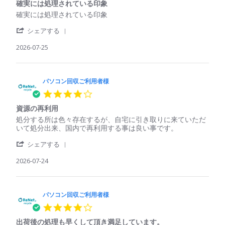
収
Jul
も
確実には処理されている印象
rating
ご
2026
回
Review
review
確実には処理されている印象
利
収
by
stating
用
し
'
パ
確
シェアする
者
て
Share
ソ
実
様
く
Review
2026-07-25
コ
に
on
れ
by
ン
は
25
た
パ
回
処
Jul
ソ
収
理
2026
コ
パソコン回収ご利用者様
ご
さ
ン
利
れ
4.0
回
用
て
star
収
者
い
資源の再利用
rating
ご
様
る
Review
review
処分する所は色々存在するが、自宅に引き取りに来ていただ
利
on
印
by
stating
いて処分出来、国内で再利用する事は良い事です。
用
25
象
パ
資
者
Jul
'
ソ
源
シェアする
様
2026
Share
コ
の
on
Review
2026-07-24
ン
再
25
by
回
利
Jul
パ
収
用
2026
ソ
ご
コ
パソコン回収ご利用者様
利
ン
用
4.0
回
者
star
収
様
出荷後の処理も早くして頂き満足しています。
rating