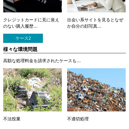
クレジットカードに
見に覚え
出会い系サイトを見ると
なぜ
のない購入履歴…
か自分の顔写真…
ケース2
様々な環境問題
高額な処理料金を請求されたケースも…
不法投棄
不適切処理