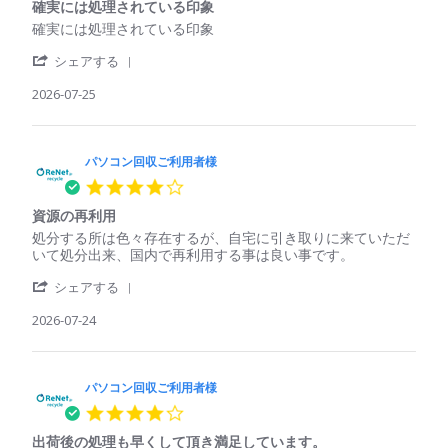
収
Jul
も
確実には処理されている印象
rating
ご
2026
回
Review
review
確実には処理されている印象
利
収
by
stating
用
し
'
パ
確
シェアする
者
て
Share
ソ
実
様
く
Review
2026-07-25
コ
に
on
れ
by
ン
は
25
た
パ
回
処
Jul
ソ
収
理
2026
コ
パソコン回収ご利用者様
ご
さ
ン
利
れ
4.0
回
用
て
star
収
者
い
資源の再利用
rating
ご
様
る
Review
review
処分する所は色々存在するが、自宅に引き取りに来ていただ
利
on
印
by
stating
いて処分出来、国内で再利用する事は良い事です。
用
25
象
パ
資
者
Jul
'
ソ
源
シェアする
様
2026
Share
コ
の
on
Review
2026-07-24
ン
再
25
by
回
利
Jul
パ
収
用
2026
ソ
ご
コ
パソコン回収ご利用者様
利
ン
用
4.0
回
者
star
収
様
出荷後の処理も早くして頂き満足しています。
rating