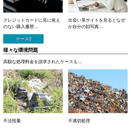
クレジットカードに
見に覚え
出会い系サイトを見ると
なぜ
のない購入履歴…
か自分の顔写真…
ケース2
様々な環境問題
高額な処理料金を請求されたケースも…
不法投棄
不適切処理