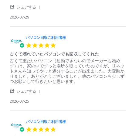
パ
簡
'
ソ
単、
シェアする
Share
コ
安
Review
2026-07-29
ン
心
by
回
パ
収
ソ
ご
コ
パソコン回収ご利用者様
利
ン
用
5.0
回
者
star
収
様
古くて壊れていたパソコンでも回収してくれた
rating
ご
on
Review
review
古くて重たいパソコン（起動できないのでメーカーも頼め
利
29
by
stating
ず）は、家の中でずっと場所を取っていたのですが、リネッ
用
Jul
パ
古
トさんを知ってやっと処分することが出来ました。大変助か
者
2026
ソ
く
りました。ありがとうございました。他のパソコンも少しず
様
コ
て
つお願いして行きたいと思います。
on
ン
壊
29
'
回
れ
シェアする
Jul
Share
収
て
2026
Review
2026-07-25
ご
い
by
利
た
パ
用
パ
ソ
者
ソ
コ
パソコン回収ご利用者様
様
コ
ン
on
ン
5.0
回
25
で
star