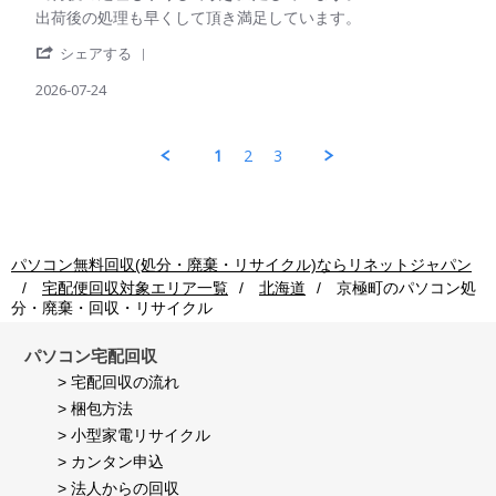
ご
on
Review
review
出荷後の処理も早くして頂き満足しています。
利
24
by
stating
用
Jul
'
パ
出
シェアする
者
2026
Share
ソ
荷
様
Review
2026-07-24
コ
後
on
by
ン
の
24
パ
回
処
Jul
ソ
収
理
1
2
3
2026
コ
ご
も
ン
利
早
回
用
く
収
者
し
ご
様
て
利
on
頂
パソコン無料回収(処分・廃棄・リサイクル)ならリネットジャパン
用
24
き
宅配便回収対象エリア一覧
北海道
京極町
のパソコン処
者
Jul
満
分・廃棄・回収・リサイクル
様
2026
足
on
し
24
て
パソコン宅配回収
Jul
い
> 宅配回収の流れ
2026
ま
> 梱包方法
す。
> 小型家電リサイクル
> カンタン申込
> 法人からの回収