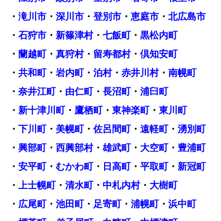
・
滝川市
・
深川市
・
登別市
・
恵庭市
・
北広島市
・
石狩市
・
新篠津村
・
七飯町
・
黒松内町
・
蘭越町
・
真狩村
・
留寿都村
・
倶知安町
・
共和町
・
岩内町
・
泊村
・
赤井川村
・
南幌町
・
奈井江町
・
由仁町
・
長沼町
・
浦臼町
・
新十津川町
・
鷹栖町
・
東神楽町
・
東川町
・
下川町
・
美幌町
・
佐呂間町
・
遠軽町
・
湧別町
・
興部町
・
西興部村
・
雄武町
・
大空町
・
豊浦町
・
安平町
・
むかわ町
・
日高町
・
平取町
・
新冠町
・
上士幌町
・
清水町
・
中札内村
・
大樹町
・
広尾町
・
池田町
・
足寄町
・
浦幌町
・
浜中町