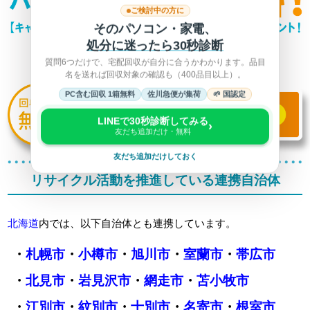
ご検討中の方に
そのパソコン・家電、
処分に迷ったら30秒診断
質問6つだけで、宅配回収が自分に合うかわかります。品目
名を送れば回収対象の確認も（400品目以上）。
PC含む回収 1箱無料
佐川急便が集荷
🌱 国認定
LINEで30秒診断してみる
›
友だち追加だけ・無料
友だち追加だけしておく
リサイクル活動を推進している連携自治体
北海道
内では、以下自治体とも連携しています。
・
札幌市
・
小樽市
・
旭川市
・
室蘭市
・
帯広市
・
北見市
・
岩見沢市
・
網走市
・
苫小牧市
・
江別市
・
紋別市
・
士別市
・
名寄市
・
根室市