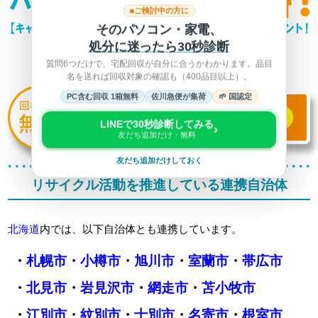
ご検討中の方に
そのパソコン・家電、
処分に迷ったら30秒診断
質問6つだけで、宅配回収が自分に合うかわかります。品目
名を送れば回収対象の確認も（400品目以上）。
PC含む回収 1箱無料
佐川急便が集荷
🌱 国認定
LINEで30秒診断してみる
›
友だち追加だけ・無料
友だち追加だけしておく
リサイクル活動を推進している連携自治体
北海道
内では、以下自治体とも連携しています。
・
札幌市
・
小樽市
・
旭川市
・
室蘭市
・
帯広市
・
北見市
・
岩見沢市
・
網走市
・
苫小牧市
・
江別市
・
紋別市
・
士別市
・
名寄市
・
根室市