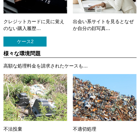
クレジットカードに
見に覚え
出会い系サイトを見ると
なぜ
のない購入履歴…
か自分の顔写真…
ケース2
様々な環境問題
高額な処理料金を請求されたケースも…
不法投棄
不適切処理