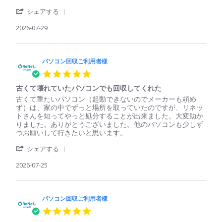
パ
簡
'
ソ
単、
シェアする
Share
コ
安
Review
2026-07-29
ン
心
by
回
パ
収
ソ
ご
コ
パソコン回収ご利用者様
利
ン
用
5.0
回
者
star
収
様
古くて壊れていたパソコンでも回収してくれた
rating
ご
on
Review
review
古くて重たいパソコン（起動できないのでメーカーも頼め
利
29
by
stating
ず）は、家の中でずっと場所を取っていたのですが、リネッ
用
Jul
パ
古
トさんを知ってやっと処分することが出来ました。大変助か
者
2026
ソ
く
りました。ありがとうございました。他のパソコンも少しず
様
コ
て
つお願いして行きたいと思います。
on
ン
壊
29
'
回
れ
シェアする
Jul
Share
収
て
2026
Review
2026-07-25
ご
い
by
利
た
パ
用
パ
ソ
者
ソ
コ
パソコン回収ご利用者様
様
コ
ン
on
ン
5.0
回
25
で
star