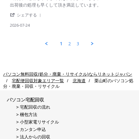
ご
on
Review
review
出荷後の処理も早くして頂き満足しています。
利
24
by
stating
用
Jul
'
パ
出
シェアする
者
2026
Share
ソ
荷
様
Review
2026-07-24
コ
後
on
by
ン
の
24
パ
回
処
Jul
ソ
収
理
1
2
3
2026
コ
ご
も
ン
利
早
回
用
く
収
者
し
ご
様
て
利
on
頂
パソコン無料回収(処分・廃棄・リサイクル)ならリネットジャパン
用
24
き
宅配便回収対象エリア一覧
北海道
栗山町
のパソコン処
者
Jul
満
分・廃棄・回収・リサイクル
様
2026
足
on
し
24
て
パソコン宅配回収
Jul
い
> 宅配回収の流れ
2026
ま
> 梱包方法
す。
> 小型家電リサイクル
> カンタン申込
> 法人からの回収