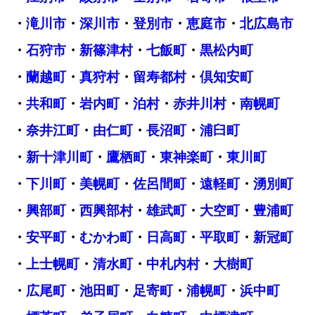
・
滝川市
・
深川市
・
登別市
・
恵庭市
・
北広島市
・
石狩市
・
新篠津村
・
七飯町
・
黒松内町
・
蘭越町
・
真狩村
・
留寿都村
・
倶知安町
・
共和町
・
岩内町
・
泊村
・
赤井川村
・
南幌町
・
奈井江町
・
由仁町
・
長沼町
・
浦臼町
・
新十津川町
・
鷹栖町
・
東神楽町
・
東川町
・
下川町
・
美幌町
・
佐呂間町
・
遠軽町
・
湧別町
・
興部町
・
西興部村
・
雄武町
・
大空町
・
豊浦町
・
安平町
・
むかわ町
・
日高町
・
平取町
・
新冠町
・
上士幌町
・
清水町
・
中札内村
・
大樹町
・
広尾町
・
池田町
・
足寄町
・
浦幌町
・
浜中町