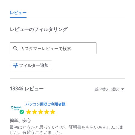
レビュー
レビューのフィルタリング
Search
フィルター追加
Reviews
13346 レビュー
並べ替え:
選択
パソコン回収ご利用者様
5.0
star
簡単、安心
rating
Review
review
最初はどうかと思っていたが、証明書をもらいあんしんしま
by
stating
した。有難うございました。