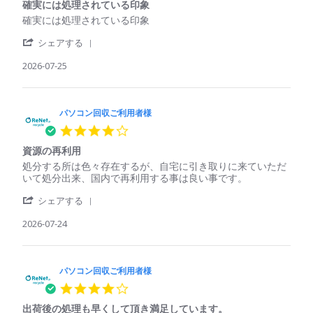
収
Jul
も
確実には処理されている印象
rating
ご
2026
回
Review
review
確実には処理されている印象
利
収
by
stating
用
し
'
パ
確
シェアする
者
て
Share
ソ
実
様
く
Review
2026-07-25
コ
に
on
れ
by
ン
は
25
た
パ
回
処
Jul
ソ
収
理
2026
コ
パソコン回収ご利用者様
ご
さ
ン
利
れ
4.0
回
用
て
star
収
者
い
資源の再利用
rating
ご
様
る
Review
review
処分する所は色々存在するが、自宅に引き取りに来ていただ
利
on
印
by
stating
いて処分出来、国内で再利用する事は良い事です。
用
25
象
パ
資
者
Jul
'
ソ
源
シェアする
様
2026
Share
コ
の
on
Review
2026-07-24
ン
再
25
by
回
利
Jul
パ
収
用
2026
ソ
ご
コ
パソコン回収ご利用者様
利
ン
用
4.0
回
者
star
収
様
出荷後の処理も早くして頂き満足しています。
rating