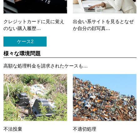
クレジットカードに
見に覚え
出会い系サイトを見ると
なぜ
のない購入履歴…
か自分の顔写真…
ケース2
様々な環境問題
高額な処理料金を請求されたケースも…
不法投棄
不適切処理