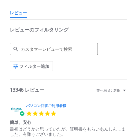
レビュー
レビューのフィルタリング
Search
フィルター追加
Reviews
13346 レビュー
並べ替え:
選択
パソコン回収ご利用者様
5.0
star
簡単、安心
rating
Review
review
最初はどうかと思っていたが、証明書をもらいあんしんしま
by
stating
した。有難うございました。