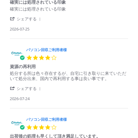
収
Jul
も
確実には処理されている印象
rating
ご
2026
回
Review
review
確実には処理されている印象
利
収
by
stating
用
し
'
パ
確
シェアする
者
て
Share
ソ
実
様
く
Review
2026-07-25
コ
に
on
れ
by
ン
は
25
た
パ
回
処
Jul
ソ
収
理
2026
コ
パソコン回収ご利用者様
ご
さ
ン
利
れ
4.0
回
用
て
star
収
者
い
資源の再利用
rating
ご
様
る
Review
review
処分する所は色々存在するが、自宅に引き取りに来ていただ
利
on
印
by
stating
いて処分出来、国内で再利用する事は良い事です。
用
25
象
パ
資
者
Jul
'
ソ
源
シェアする
様
2026
Share
コ
の
on
Review
2026-07-24
ン
再
25
by
回
利
Jul
パ
収
用
2026
ソ
ご
コ
パソコン回収ご利用者様
利
ン
用
4.0
回
者
star
収
様
出荷後の処理も早くして頂き満足しています。
rating