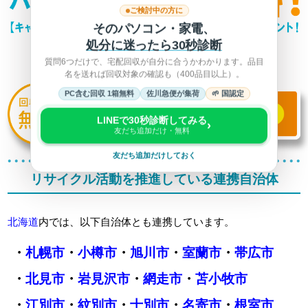
ご検討中の方に
そのパソコン・家電、
処分に迷ったら30秒診断
質問6つだけで、宅配回収が自分に合うかわかります。品目
名を送れば回収対象の確認も（400品目以上）。
PC含む回収 1箱無料
佐川急便が集荷
🌱 国認定
LINEで30秒診断してみる
›
友だち追加だけ・無料
友だち追加だけしておく
リサイクル活動を推進している連携自治体
北海道
内では、以下自治体とも連携しています。
・
札幌市
・
小樽市
・
旭川市
・
室蘭市
・
帯広市
・
北見市
・
岩見沢市
・
網走市
・
苫小牧市
・
江別市
・
紋別市
・
士別市
・
名寄市
・
根室市