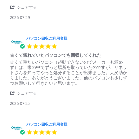
パ
簡
'
ソ
単、
シェアする
Share
コ
安
Review
2026-07-29
ン
心
by
回
パ
収
ソ
ご
コ
パソコン回収ご利用者様
利
ン
用
5.0
回
者
star
収
様
古くて壊れていたパソコンでも回収してくれた
rating
ご
on
Review
review
古くて重たいパソコン（起動できないのでメーカーも頼め
利
29
by
stating
ず）は、家の中でずっと場所を取っていたのですが、リネッ
用
Jul
パ
古
トさんを知ってやっと処分することが出来ました。大変助か
者
2026
ソ
く
りました。ありがとうございました。他のパソコンも少しず
様
コ
て
つお願いして行きたいと思います。
on
ン
壊
29
'
回
れ
シェアする
Jul
Share
収
て
2026
Review
2026-07-25
ご
い
by
利
た
パ
用
パ
ソ
者
ソ
コ
パソコン回収ご利用者様
様
コ
ン
on
ン
5.0
回
25
で
star