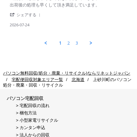
ご
on
Review
review
出荷後の処理も早くして頂き満足しています。
利
24
by
stating
用
Jul
'
パ
出
シェアする
者
2026
Share
ソ
荷
様
Review
2026-07-24
コ
後
on
by
ン
の
24
パ
回
処
Jul
ソ
収
理
1
2
3
2026
コ
ご
も
ン
利
早
回
用
く
収
者
し
ご
様
て
利
on
頂
パソコン無料回収(処分・廃棄・リサイクル)ならリネットジャパン
用
24
き
宅配便回収対象エリア一覧
北海道
上砂川町
のパソコン
者
Jul
満
処分・廃棄・回収・リサイクル
様
2026
足
on
し
24
て
パソコン宅配回収
Jul
い
> 宅配回収の流れ
2026
ま
> 梱包方法
す。
> 小型家電リサイクル
> カンタン申込
> 法人からの回収