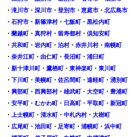
・
滝川市
・
深川市
・
登別市
・
恵庭市
・
北広島市
・
石狩市
・
新篠津村
・
七飯町
・
黒松内町
・
蘭越町
・
真狩村
・
留寿都村
・
倶知安町
・
共和町
・
岩内町
・
泊村
・
赤井川村
・
南幌町
・
奈井江町
・
由仁町
・
長沼町
・
浦臼町
・
新十津川町
・
鷹栖町
・
東神楽町
・
東川町
・
下川町
・
美幌町
・
佐呂間町
・
遠軽町
・
湧別町
・
興部町
・
西興部村
・
雄武町
・
大空町
・
豊浦町
・
安平町
・
むかわ町
・
日高町
・
平取町
・
新冠町
・
上士幌町
・
清水町
・
中札内村
・
大樹町
・
広尾町
・
池田町
・
足寄町
・
浦幌町
・
浜中町