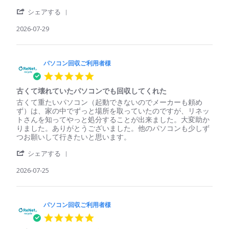
パ
簡
'
ソ
単、
シェアする
Share
コ
安
Review
2026-07-29
ン
心
by
回
パ
収
ソ
ご
コ
パソコン回収ご利用者様
利
ン
用
5.0
回
者
star
収
様
古くて壊れていたパソコンでも回収してくれた
rating
ご
on
Review
review
古くて重たいパソコン（起動できないのでメーカーも頼め
利
29
by
stating
ず）は、家の中でずっと場所を取っていたのですが、リネッ
用
Jul
パ
古
トさんを知ってやっと処分することが出来ました。大変助か
者
2026
ソ
く
りました。ありがとうございました。他のパソコンも少しず
様
コ
て
つお願いして行きたいと思います。
on
ン
壊
29
'
回
れ
シェアする
Jul
Share
収
て
2026
Review
2026-07-25
ご
い
by
利
た
パ
用
パ
ソ
者
ソ
コ
パソコン回収ご利用者様
様
コ
ン
on
ン
5.0
回
25
で
star