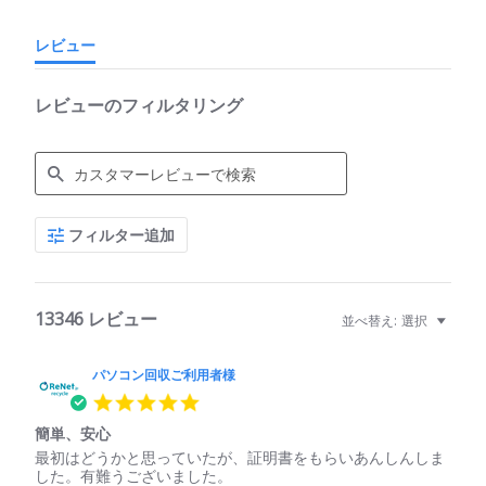
レビュー
レビューのフィルタリング
Search
フィルター追加
Reviews
13346 レビュー
並べ替え:
選択
パソコン回収ご利用者様
5.0
star
簡単、安心
rating
Review
review
最初はどうかと思っていたが、証明書をもらいあんしんしま
by
stating
した。有難うございました。