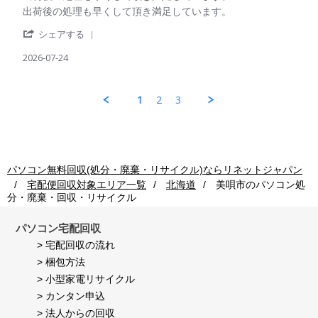
ご
on
Review
review
出荷後の処理も早くして頂き満足しています。
利
24
by
stating
用
Jul
'
パ
出
シェアする
者
2026
Share
ソ
荷
様
Review
2026-07-24
コ
後
on
by
ン
の
24
パ
回
処
Jul
ソ
収
理
1
2
3
2026
コ
ご
も
ン
利
早
回
用
く
収
者
し
ご
様
て
利
on
頂
パソコン無料回収(処分・廃棄・リサイクル)ならリネットジャパン
用
24
き
宅配便回収対象エリア一覧
北海道
美唄市
のパソコン処
者
Jul
満
分・廃棄・回収・リサイクル
様
2026
足
on
し
24
て
パソコン宅配回収
Jul
い
> 宅配回収の流れ
2026
ま
> 梱包方法
す。
> 小型家電リサイクル
> カンタン申込
> 法人からの回収