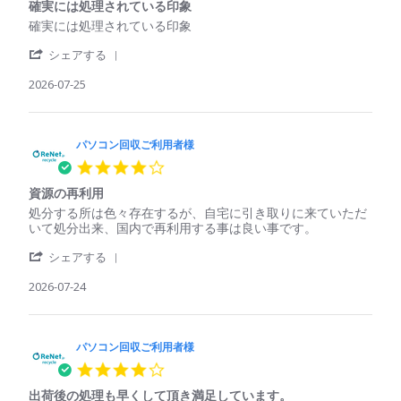
収
Jul
も
確実には処理されている印象
rating
ご
2026
回
Review
review
確実には処理されている印象
利
収
by
stating
用
し
'
パ
確
シェアする
者
て
Share
ソ
実
様
く
Review
2026-07-25
コ
に
on
れ
by
ン
は
25
た
パ
回
処
Jul
ソ
収
理
2026
コ
パソコン回収ご利用者様
ご
さ
ン
利
れ
4.0
回
用
て
star
収
者
い
資源の再利用
rating
ご
様
る
Review
review
処分する所は色々存在するが、自宅に引き取りに来ていただ
利
on
印
by
stating
いて処分出来、国内で再利用する事は良い事です。
用
25
象
パ
資
者
Jul
'
ソ
源
シェアする
様
2026
Share
コ
の
on
Review
2026-07-24
ン
再
25
by
回
利
Jul
パ
収
用
2026
ソ
ご
コ
パソコン回収ご利用者様
利
ン
用
4.0
回
者
star
収
様
出荷後の処理も早くして頂き満足しています。
rating