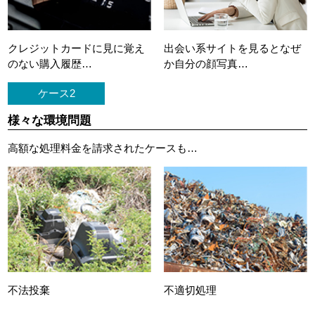
クレジットカードに
見に覚え
出会い系サイトを見ると
なぜ
のない購入履歴…
か自分の顔写真…
ケース2
様々な環境問題
高額な処理料金を請求されたケースも…
不法投棄
不適切処理