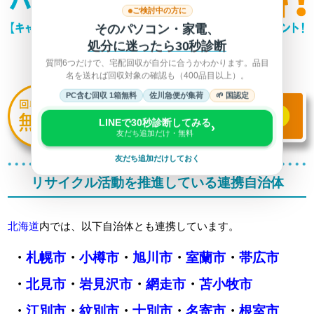
ご検討中の方に
そのパソコン・家電、
処分に迷ったら30秒診断
質問6つだけで、宅配回収が自分に合うかわかります。品目
名を送れば回収対象の確認も（400品目以上）。
PC含む回収 1箱無料
佐川急便が集荷
🌱 国認定
LINEで30秒診断してみる
›
友だち追加だけ・無料
友だち追加だけしておく
リサイクル活動を推進している連携自治体
北海道
内では、以下自治体とも連携しています。
・
札幌市
・
小樽市
・
旭川市
・
室蘭市
・
帯広市
・
北見市
・
岩見沢市
・
網走市
・
苫小牧市
・
江別市
・
紋別市
・
士別市
・
名寄市
・
根室市