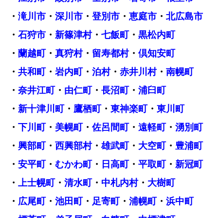
・
滝川市
・
深川市
・
登別市
・
恵庭市
・
北広島市
・
石狩市
・
新篠津村
・
七飯町
・
黒松内町
・
蘭越町
・
真狩村
・
留寿都村
・
倶知安町
・
共和町
・
岩内町
・
泊村
・
赤井川村
・
南幌町
・
奈井江町
・
由仁町
・
長沼町
・
浦臼町
・
新十津川町
・
鷹栖町
・
東神楽町
・
東川町
・
下川町
・
美幌町
・
佐呂間町
・
遠軽町
・
湧別町
・
興部町
・
西興部村
・
雄武町
・
大空町
・
豊浦町
・
安平町
・
むかわ町
・
日高町
・
平取町
・
新冠町
・
上士幌町
・
清水町
・
中札内村
・
大樹町
・
広尾町
・
池田町
・
足寄町
・
浦幌町
・
浜中町