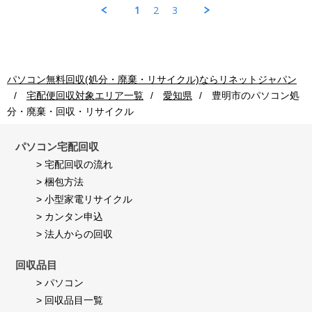
Jul
ソ
収
理
1
2
3
2026
コ
ご
も
ン
利
早
回
用
く
収
者
し
ご
様
て
利
on
頂
パソコン無料回収(処分・廃棄・リサイクル)ならリネットジャパン
用
24
き
宅配便回収対象エリア一覧
愛知県
豊明市
のパソコン処
者
Jul
満
様
2026
足
分・廃棄・回収・リサイクル
on
し
24
て
Jul
パソコン宅配回収
い
2026
ま
> 宅配回収の流れ
す。
> 梱包方法
> 小型家電リサイクル
> カンタン申込
> 法人からの回収
回収品目
> パソコン
> 回収品目一覧