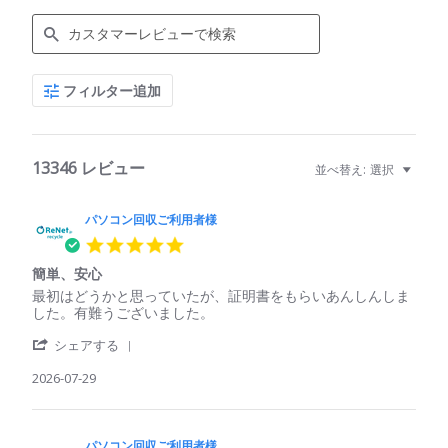
Search
フィルター追加
Reviews
13346 レビュー
並べ替え:
選択
パソコン回収ご利用者様
5.0
star
簡単、安心
rating
Review
review
最初はどうかと思っていたが、証明書をもらいあんしんしま
by
stating
した。有難うございました。
パ
簡
'
ソ
単、
シェアする
Share
コ
安
Review
2026-07-29
ン
心
by
回
パ
収
ソ
ご
コ
パソコン回収ご利用者様
利