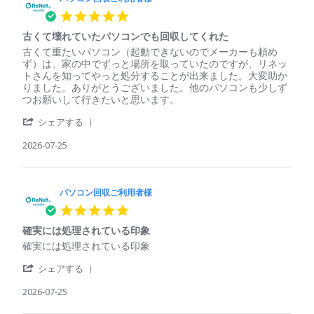
ン
用
5.0
回
者
star
収
様
古くて壊れていたパソコンでも回収してくれた
rating
ご
on
Review
review
古くて重たいパソコン（起動できないのでメーカーも頼め
利
29
by
stating
ず）は、家の中でずっと場所を取っていたのですが、リネッ
用
Jul
パ
古
トさんを知ってやっと処分することが出来ました。大変助か
者
2026
ソ
く
りました。ありがとうございました。他のパソコンも少しず
様
コ
て
つお願いして行きたいと思います。
on
ン
壊
29
'
回
れ
シェアする
Jul
Share
収
て
2026
Review
2026-07-25
ご
い
by
利
た
パ
用
パ
ソ
者
ソ
コ
パソコン回収ご利用者様
様
コ
ン
on
ン
5.0
回
25
で
star
収
Jul
も
確実には処理されている印象
rating
ご
2026
回
Review
review
確実には処理されている印象
利
収
by
stating
用
し
'
パ
確
シェアする
者
て
Share
ソ
実
様
く
Review
2026-07-25
コ
に
on
れ
by
ン
は
25
た