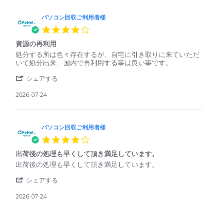
パ
回
処
Jul
ソ
収
理
2026
コ
パソコン回収ご利用者様
ご
さ
ン
利
れ
4.0
回
用
て
star
収
者
い
資源の再利用
rating
ご
様
る
Review
review
処分する所は色々存在するが、自宅に引き取りに来ていただ
利
on
印
by
stating
いて処分出来、国内で再利用する事は良い事です。
用
25
象
パ
資
者
Jul
'
ソ
源
シェアする
様
2026
Share
コ
の
on
Review
2026-07-24
ン
再
25
by
回
利
Jul
パ
収
用
2026
ソ
ご
コ
パソコン回収ご利用者様
利
ン
用
4.0
回
者
star
収
様
出荷後の処理も早くして頂き満足しています。
rating
ご
on
Review
review
出荷後の処理も早くして頂き満足しています。
利
24
by
stating
用
Jul
'
パ
出
シェアする
者
2026
Share
ソ
荷
様
Review
2026-07-24
コ
後
on
by
ン
の
24
パ
回
処