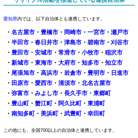
愛知県
内では、以下自治体とも連携しています。
・
名古屋市
・
豊橋市
・
岡崎市
・
一宮市
・
瀬戸市
・
半田市
・
春日井市
・
津島市
・
碧南市
・
刈谷市
・
豊田市
・
安城市
・
常滑市
・
小牧市
・
稲沢市
・
新城市
・
東海市
・
大府市
・
知多市
・
知立市
・
尾張旭市
・
高浜市
・
岩倉市
・
豊明市
・
日進市
・
田原市
・
愛西市
・
清須市
・
北名古屋市
・
弥富市
・
みよし市
・
長久手市
・
東郷町
・
豊山町
・
蟹江町
・
阿久比町
・
東浦町
・
南知多町
・
美浜町
・
武豊町
・
幸田町
この他にも、全国700以上の自治体と連携しています。