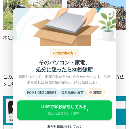
×
不法投棄
不適切処理
ご検討中の方に
詳しくは総務省HPへ >
そのパソコン・家電、
処分に迷ったら30秒診断
このようなトラブルに巻き込まれない為にも、正しい回収方法
質問6つだけで、宅配回収が自分に合うかわかります。品目
名を送れば回収対象の確認も（400品目以上）。
をご利用ください。
PC含む回収 1箱無料
佐川急便が集荷
🌱 国認定
LINEで30秒診断してみる
›
友だち追加だけ・無料
友だち追加だけしておく