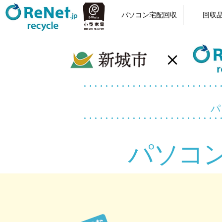
パソコン宅配回収
回収
小型家電リサイクル
宅配回収の流れ
カンタン申込
梱包方法
回収品
パソ
パソコ