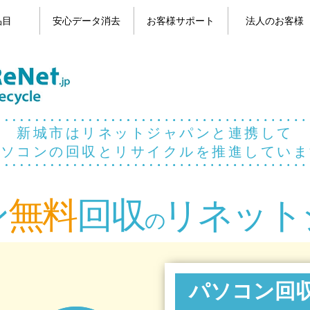
品目
安心データ消去
お客様サポート
法人のお客様
目一覧
コン
パソコンのデータ消去
携帯電話のデータ消去
よくある質問
お問い合わせ
お客様の声
マイページ
新城市はリネットジャパンと連携して
パソコンの回収とリサイクルを推進していま
ン
無料
回収
リネット
の
パソコン回