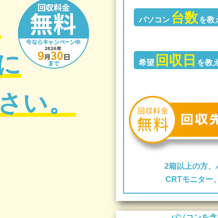
台数
の
パソコン
を教
に
回収日
希望
を教
さい。
2箱以上の方、
CRTモニタ
パソコンを含