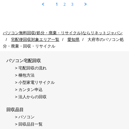
Jul
ソ
収
理
1
2
3
2026
コ
ご
も
ン
利
早
回
用
く
収
者
し
ご
様
て
利
on
頂
パソコン無料回収(処分・廃棄・リサイクル)ならリネットジャパン
用
24
き
宅配便回収対象エリア一覧
愛知県
大府市
のパソコン処
者
Jul
満
様
2026
足
分・廃棄・回収・リサイクル
on
し
24
て
Jul
パソコン宅配回収
い
2026
ま
> 宅配回収の流れ
す。
> 梱包方法
> 小型家電リサイクル
> カンタン申込
> 法人からの回収
回収品目
> パソコン
> 回収品目一覧