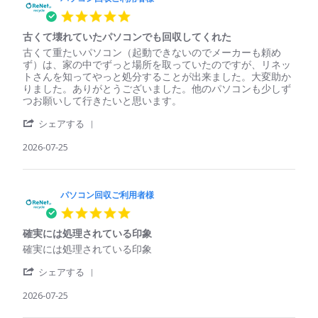
ン
用
5.0
回
者
star
収
様
古くて壊れていたパソコンでも回収してくれた
rating
ご
on
Review
review
古くて重たいパソコン（起動できないのでメーカーも頼め
利
29
by
stating
ず）は、家の中でずっと場所を取っていたのですが、リネッ
用
Jul
パ
古
トさんを知ってやっと処分することが出来ました。大変助か
者
2026
ソ
く
りました。ありがとうございました。他のパソコンも少しず
様
コ
て
つお願いして行きたいと思います。
on
ン
壊
29
'
回
れ
シェアする
Jul
Share
収
て
2026
Review
2026-07-25
ご
い
by
利
た
パ
用
パ
ソ
者
ソ
コ
パソコン回収ご利用者様
様
コ
ン
on
ン
5.0
回
25
で
star
収
Jul
も
確実には処理されている印象
rating
ご
2026
回
Review
review
確実には処理されている印象
利
収
by
stating
用
し
'
パ
確
シェアする
者
て
Share
ソ
実
様
く
Review
2026-07-25
コ
に
on
れ
by
ン
は
25
た