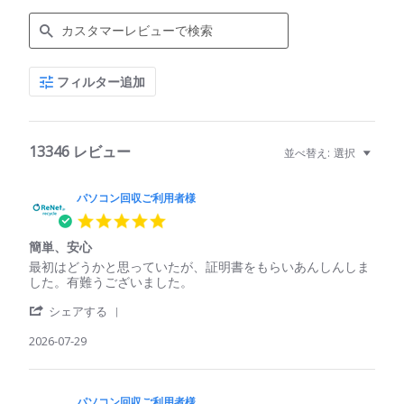
Search
フィルター追加
Reviews
13346 レビュー
並べ替え:
選択
パソコン回収ご利用者様
5.0
star
簡単、安心
rating
Review
review
最初はどうかと思っていたが、証明書をもらいあんしんしま
by
stating
した。有難うございました。
パ
簡
'
ソ
単、
シェアする
Share
コ
安
Review
2026-07-29
ン
心
by
回
パ
収
ソ
ご
コ
パソコン回収ご利用者様
利