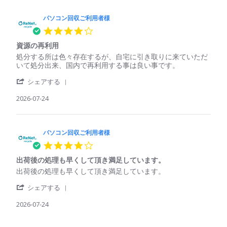
パ
回
処
Jul
ソ
収
理
2026
コ
パソコン回収ご利用者様
ご
さ
ン
利
れ
4.0
回
用
て
star
収
者
い
資源の再利用
rating
ご
様
る
Review
review
処分する所は色々存在するが、自宅に引き取りに来ていただ
利
on
印
by
stating
いて処分出来、国内で再利用する事は良い事です。
用
25
象
パ
資
者
Jul
'
ソ
源
シェアする
様
2026
Share
コ
の
on
Review
2026-07-24
ン
再
25
by
回
利
Jul
パ
収
用
2026
ソ
ご
コ
パソコン回収ご利用者様
利
ン
用
4.0
回
者
star
収
様
出荷後の処理も早くして頂き満足しています。
rating
ご
on
Review
review
出荷後の処理も早くして頂き満足しています。
利
24
by
stating
用
Jul
'
パ
出
シェアする
者
2026
Share
ソ
荷
様
Review
2026-07-24
コ
後
on
by
ン
の
24
パ
回
処