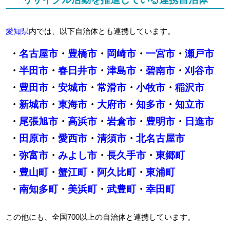
愛知県
内では、以下自治体とも連携しています。
・
名古屋市
・
豊橋市
・
岡崎市
・
一宮市
・
瀬戸市
・
半田市
・
春日井市
・
津島市
・
碧南市
・
刈谷市
・
豊田市
・
安城市
・
常滑市
・
小牧市
・
稲沢市
・
新城市
・
東海市
・
大府市
・
知多市
・
知立市
・
尾張旭市
・
高浜市
・
岩倉市
・
豊明市
・
日進市
・
田原市
・
愛西市
・
清須市
・
北名古屋市
・
弥富市
・
みよし市
・
長久手市
・
東郷町
・
豊山町
・
蟹江町
・
阿久比町
・
東浦町
・
南知多町
・
美浜町
・
武豊町
・
幸田町
この他にも、全国700以上の自治体と連携しています。