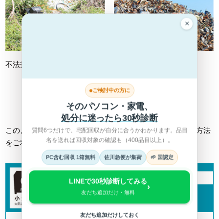
×
不法投棄
不適切処理
ご検討中の方に
詳しくは総務省HPへ >
そのパソコン・家電、
処分に迷ったら30秒診断
このようなトラブルに巻き込まれない為にも、正しい回収方法
質問6つだけで、宅配回収が自分に合うかわかります。品目
名を送れば回収対象の確認も（400品目以上）。
をご利用ください。
PC含む回収 1箱無料
佐川急便が集荷
🌱 国認定
LINEで30秒診断してみる
›
友だち追加だけ・無料
友だち追加だけしておく