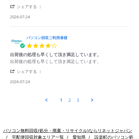
パ
資
者
Jul
'
ソ
源
シェアする
様
2026
Share
コ
の
on
Review
2026-07-24
ン
再
25
by
回
利
Jul
パ
収
用
2026
ソ
ご
コ
パソコン回収ご利用者様
利
ン
用
4.0
回
者
star
収
様
出荷後の処理も早くして頂き満足しています。
rating
ご
on
Review
review
出荷後の処理も早くして頂き満足しています。
利
24
by
stating
用
Jul
'
パ
出
シェアする
者
2026
Share
ソ
荷
様
Review
2026-07-24
コ
後
on
by
ン
の
24
パ
回
処
Jul
ソ
収
理
1
2
3
2026
コ
ご
も
ン
利
早
回
用
く
収
者
し
ご
様
て
利
on
頂
パソコン無料回収(処分・廃棄・リサイクル)ならリネットジャパン
用
24
き
宅配便回収対象エリア一覧
愛知県
設楽町
のパソコン処