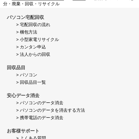
者
Jul
満
分・廃棄・回収・リサイクル
様
2026
足
on
し
24
て
パソコン宅配回収
Jul
い
> 宅配回収の流れ
2026
ま
> 梱包方法
す。
> 小型家電リサイクル
> カンタン申込
> 法人からの回収
回収品目
> パソコン
> 回収品目一覧
安心データ消去
> パソコンのデータ消去
> パソコンのデータを消去する方法
> 携帯電話のデータ消去
お客様サポート
> よくある質問