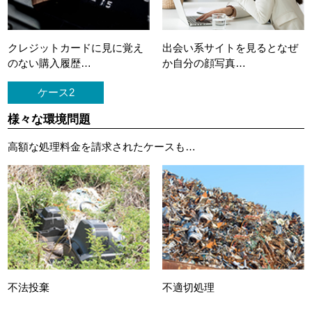
クレジットカードに
見に覚え
出会い系サイトを見ると
なぜ
のない購入履歴…
か自分の顔写真…
ケース2
様々な環境問題
高額な処理料金を請求されたケースも…
不法投棄
不適切処理