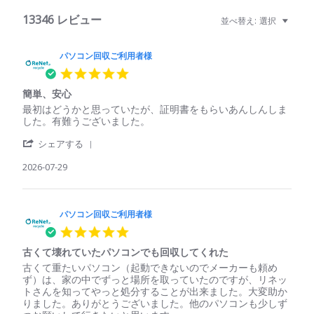
13346 レビュー
並べ替え:
選択
パソコン回収ご利用者様
5.0
star
簡単、安心
rating
Review
review
最初はどうかと思っていたが、証明書をもらいあんしんしま
by
stating
した。有難うございました。
パ
簡
'
ソ
単、
シェアする
Share
コ
安
Review
2026-07-29
ン
心
by
回
パ
収
ソ
ご
コ
パソコン回収ご利用者様
利
ン
用
5.0
回
者
star
収
様
古くて壊れていたパソコンでも回収してくれた
rating
ご
on
Review
review
古くて重たいパソコン（起動できないのでメーカーも頼め
利
29
by
stating
ず）は、家の中でずっと場所を取っていたのですが、リネッ
用
Jul
パ
古
トさんを知ってやっと処分することが出来ました。大変助か
者
2026
ソ
く
りました。ありがとうございました。他のパソコンも少しず
様