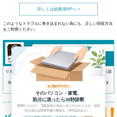
詳しくは総務省HPへ >
このようなトラブルに巻き込まれない為にも、正しい回収方法
をご利用ください。
×
リネットジャパンは「小型家電リサイクル法」の認定を受けた認
定事業者です。
全国700以上の自治体とも連携してリサイクルを推進していま
ご検討中の方に
す。
そのパソコン・家電、
処分に迷ったら30秒診断
質問6つだけで、宅配回収が自分に合うかわかります。品目
名を送れば回収対象の確認も（400品目以上）。