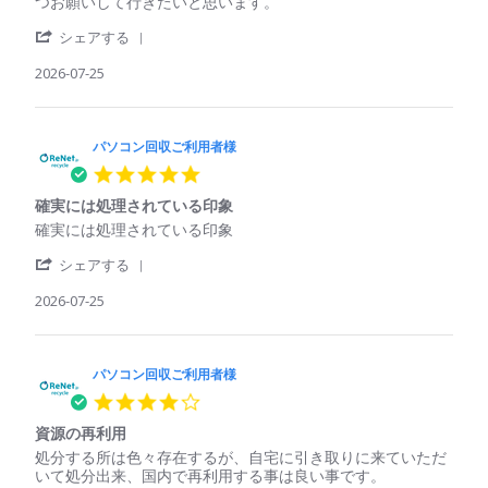
コ
て
つお願いして行きたいと思います。
on
ン
壊
29
'
回
れ
シェアする
Jul
Share
収
て
2026
Review
2026-07-25
ご
い
by
利
た
パ
用
パ
ソ
者
ソ
コ
パソコン回収ご利用者様
様
コ
ン
on
ン
5.0
回
25
で
star
収
Jul
も
確実には処理されている印象
rating
ご
2026
回
Review
review
確実には処理されている印象
利
収
by
stating
用
し
'
パ
確
シェアする
者
て
Share
ソ
実
様
く
Review
2026-07-25
コ
に
on
れ
by
ン
は
25
た
パ
回
処
Jul
ソ
収
理
2026
コ
パソコン回収ご利用者様
ご
さ
ン
利
れ
4.0
回
用
て
star
収
者
い
資源の再利用
rating
ご
様
る
Review
review
処分する所は色々存在するが、自宅に引き取りに来ていただ
利
on
印
by
stating
いて処分出来、国内で再利用する事は良い事です。
用
25
象