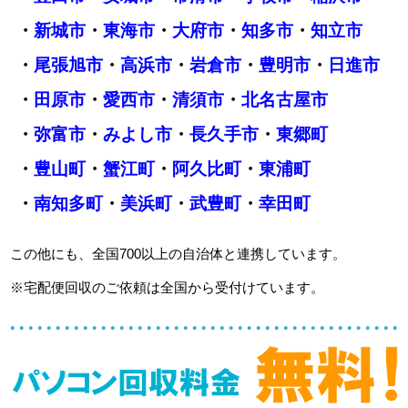
・
新城市
・
東海市
・
大府市
・
知多市
・
知立市
・
尾張旭市
・
高浜市
・
岩倉市
・
豊明市
・
日進市
・
田原市
・
愛西市
・
清須市
・
北名古屋市
・
弥富市
・
みよし市
・
長久手市
・
東郷町
・
豊山町
・
蟹江町
・
阿久比町
・
東浦町
・
南知多町
・
美浜町
・
武豊町
・
幸田町
この他にも、全国700以上の自治体と連携しています。
※宅配便回収のご依頼は全国から受付けています。