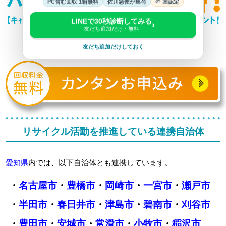
PC含む回収 1箱無料
佐川急便が集荷
🌱 国認定
LINEで30秒診断してみる
›
友だち追加だけ・無料
友だち追加だけしておく
リサイクル活動を推進している連携自治体
愛知県
内では、以下自治体とも連携しています。
・
名古屋市
・
豊橋市
・
岡崎市
・
一宮市
・
瀬戸市
・
半田市
・
春日井市
・
津島市
・
碧南市
・
刈谷市
・
豊田市
・
安城市
・
常滑市
・
小牧市
・
稲沢市