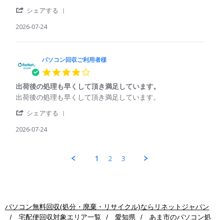
パ
資
者
Jul
'
ソ
源
シェアする
様
2026
Share
コ
の
on
Review
2026-07-24
ン
再
25
by
回
利
Jul
パ
収
用
2026
ソ
ご
コ
パソコン回収ご利用者様
利
ン
用
4.0
回
者
star
収
様
出荷後の処理も早くして頂き満足しています。
rating
ご
on
Review
review
出荷後の処理も早くして頂き満足しています。
利
24
by
stating
用
Jul
'
パ
出
シェアする
者
2026
Share
ソ
荷
様
Review
2026-07-24
コ
後
on
by
ン
の
24
パ
回
処
Jul
ソ
収
理
1
2
3
2026
コ
ご
も
ン
利
早
回
用
く
収
者
し
ご
様
て
利
on
頂
パソコン無料回収(処分・廃棄・リサイクル)ならリネットジャパン
用
24
き
宅配便回収対象エリア一覧
愛知県
あま市
のパソコン処