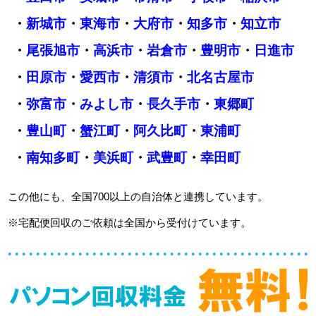
・
新城市
・
東海市
・
大府市
・
知多市
・
知立市
・
尾張旭市
・
高浜市
・
岩倉市
・
豊明市
・
日進市
・
田原市
・
愛西市
・
清須市
・
北名古屋市
・
弥富市
・
みよし市
・
長久手市
・
東郷町
・
豊山町
・
蟹江町
・
阿久比町
・
東浦町
・
南知多町
・
美浜町
・
武豊町
・
幸田町
この他にも、全国700以上の自治体と連携しています。
※宅配便回収のご依頼は全国から受付けています。