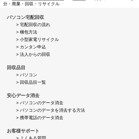
者
Jul
満
分・廃棄・回収・リサイクル
様
2026
足
on
し
24
て
パソコン宅配回収
Jul
い
> 宅配回収の流れ
2026
ま
> 梱包方法
す。
> 小型家電リサイクル
> カンタン申込
> 法人からの回収
回収品目
> パソコン
> 回収品目一覧
安心データ消去
> パソコンのデータ消去
> パソコンのデータを消去する方法
> 携帯電話のデータ消去
お客様サポート
> よくある質問