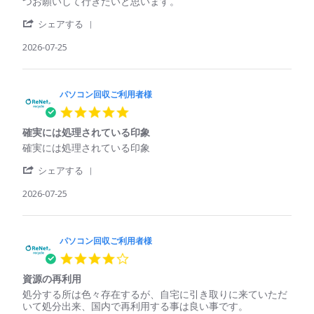
コ
て
つお願いして行きたいと思います。
on
ン
壊
29
'
回
れ
シェアする
Jul
Share
収
て
2026
Review
2026-07-25
ご
い
by
利
た
パ
用
パ
ソ
者
ソ
コ
パソコン回収ご利用者様
様
コ
ン
on
ン
5.0
回
25
で
star
収
Jul
も
確実には処理されている印象
rating
ご
2026
回
Review
review
確実には処理されている印象
利
収
by
stating
用
し
'
パ
確
シェアする
者
て
Share
ソ
実
様
く
Review
2026-07-25
コ
に
on
れ
by
ン
は
25
た
パ
回
処
Jul
ソ
収
理
2026
コ
パソコン回収ご利用者様
ご
さ
ン
利
れ
4.0
回
用
て
star
収
者
い
資源の再利用
rating
ご
様
る
Review
review
処分する所は色々存在するが、自宅に引き取りに来ていただ
利
on
印
by
stating
いて処分出来、国内で再利用する事は良い事です。
用
25
象