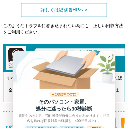
詳しくは総務省HPへ >
このようなトラブルに巻き込まれない為にも、正しい回収方法
をご利用ください。
×
リネットジャパンは「小型家電リサイクル法」の認定を受けた認
定事業者です。
全国700以上の自治体とも連携してリサイクルを推進していま
ご検討中の方に
す。
そのパソコン・家電、
処分に迷ったら30秒診断
質問6つだけで、宅配回収が自分に合うかわかります。品目
名を送れば回収対象の確認も（400品目以上）。