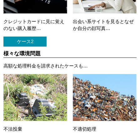
クレジットカードに
見に覚え
出会い系サイトを見ると
なぜ
のない購入履歴…
か自分の顔写真…
ケース2
様々な環境問題
高額な処理料金を請求されたケースも…
不法投棄
不適切処理