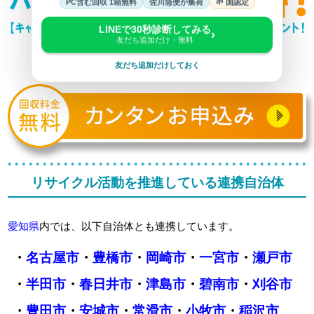
PC含む回収 1箱無料
佐川急便が集荷
🌱 国認定
LINEで30秒診断してみる
›
友だち追加だけ・無料
友だち追加だけしておく
リサイクル活動を推進している連携自治体
愛知県
内では、以下自治体とも連携しています。
・
名古屋市
・
豊橋市
・
岡崎市
・
一宮市
・
瀬戸市
・
半田市
・
春日井市
・
津島市
・
碧南市
・
刈谷市
・
豊田市
・
安城市
・
常滑市
・
小牧市
・
稲沢市