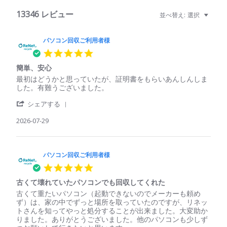
13346 レビュー
並べ替え:
選択
パソコン回収ご利用者様
5.0
star
簡単、安心
rating
Review
review
最初はどうかと思っていたが、証明書をもらいあんしんしま
by
stating
した。有難うございました。
パ
簡
'
ソ
単、
シェアする
Share
コ
安
Review
2026-07-29
ン
心
by
回
パ
収
ソ
ご
コ
パソコン回収ご利用者様
利
ン
用
5.0
回
者
star
収
様
古くて壊れていたパソコンでも回収してくれた
rating
ご
on
Review
review
古くて重たいパソコン（起動できないのでメーカーも頼め
利
29
by
stating
ず）は、家の中でずっと場所を取っていたのですが、リネッ
用
Jul
パ
古
トさんを知ってやっと処分することが出来ました。大変助か
者
2026
ソ
く
りました。ありがとうございました。他のパソコンも少しず
様