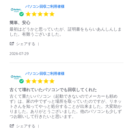
パソコン回収ご利用者様
5.0
star
簡単、安心
rating
Review
review
最初はどうかと思っていたが、証明書をもらいあんしんしま
by
stating
した。有難うございました。
パ
簡
'
ソ
単、
シェアする
Share
コ
安
Review
2026-07-29
ン
心
by
回
パ
収
ソ
ご
コ
パソコン回収ご利用者様
利
ン
用
5.0
回
者
star
収
様
古くて壊れていたパソコンでも回収してくれた
rating
ご
on
Review
review
古くて重たいパソコン（起動できないのでメーカーも頼め
利
29
by
stating
ず）は、家の中でずっと場所を取っていたのですが、リネッ
用
Jul
パ
古
トさんを知ってやっと処分することが出来ました。大変助か
者
2026
ソ
く
りました。ありがとうございました。他のパソコンも少しず
様
コ
て
つお願いして行きたいと思います。
on
ン
壊
29
'
回
れ
シェアする
Jul
Share
収
て