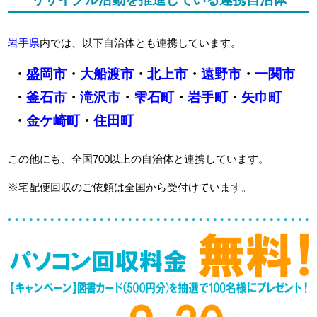
岩手県
内では、以下自治体とも連携しています。
・
盛岡市
・
大船渡市
・
北上市
・
遠野市
・
一関市
・
釜石市
・
滝沢市
・
雫石町
・
岩手町
・
矢巾町
・
金ケ崎町
・
住田町
この他にも、全国700以上の自治体と連携しています。
※宅配便回収のご依頼は全国から受付けています。