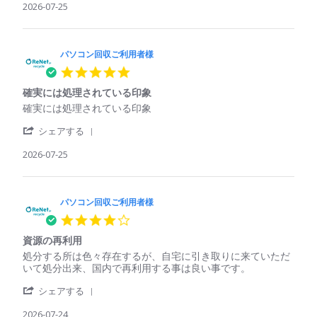
2026
Review
2026-07-25
ご
い
by
利
た
パ
用
パ
ソ
者
ソ
コ
パソコン回収ご利用者様
様
コ
ン
on
ン
5.0
回
25
で
star
収
Jul
も
確実には処理されている印象
rating
ご
2026
回
Review
review
確実には処理されている印象
利
収
by
stating
用
し
'
パ
確
シェアする
者
て
Share
ソ
実
様
く
Review
2026-07-25
コ
に
on
れ
by
ン
は
25
た
パ
回
処
Jul
ソ
収
理
2026
コ
パソコン回収ご利用者様
ご
さ
ン
利
れ
4.0
回
用
て
star
収
者
い
資源の再利用
rating
ご
様
る
Review
review
処分する所は色々存在するが、自宅に引き取りに来ていただ
利
on
印
by
stating
いて処分出来、国内で再利用する事は良い事です。
用
25
象
パ
資
者
Jul
'
ソ
源
シェアする
様
2026
Share
コ
の
on
Review
2026-07-24
ン
再