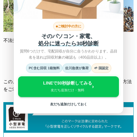
ご検討中の方に
そのパソコン・家電、
不法投棄
不適切処理
処分に迷ったら30秒診断
質問6つだけで、宅配回収が自分に合うかわかります。品目
名を送れば回収対象の確認も（400品目以上）。
詳しくは総務省HPへ >
PC含む回収 1箱無料
佐川急便が集荷
🌱 国認定
このようなトラブルに巻き込まれない為にも、正しい回収方法
LINEで30秒診断してみる
›
をご利用ください。
友だち追加だけ・無料
友だち追加だけしておく