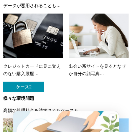
データが悪用されることも…
クレジットカードに
見に覚え
出会い系サイトを見ると
なぜ
のない購入履歴…
か自分の顔写真…
ケース2
様々な環境問題
高額な処理料金を請求されたケースも…
×