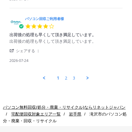
25
by
回
利
Jul
パ
収
用
2026
ソ
ご
コ
パソコン回収ご利用者様
利
ン
用
4.0
回
者
star
収
様
出荷後の処理も早くして頂き満足しています。
rating
ご
on
Review
review
出荷後の処理も早くして頂き満足しています。
利
24
by
stating
用
Jul
'
パ
出
シェアする
者
2026
Share
ソ
荷
様
Review
2026-07-24
コ
後
on
by
ン
の
24
パ
回
処
Jul
ソ
収
理
1
2
3
2026
コ
ご
も
ン
利
早
回
用
く
収
者
し
ご
様
て
利
on
頂
パソコン無料回収(処分・廃棄・リサイクル)ならリネットジャパン
用
24
き
宅配便回収対象エリア一覧
岩手県
滝沢市
のパソコン処
者
Jul
満
様
2026
足
分・廃棄・回収・リサイクル
on
し
24
て