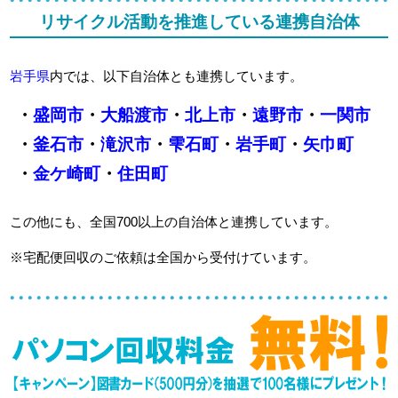
リサイクル活動を推進している連携自治体
岩手県
内では、以下自治体とも連携しています。
・
盛岡市
・
大船渡市
・
北上市
・
遠野市
・
一関市
・
釜石市
・
滝沢市
・
雫石町
・
岩手町
・
矢巾町
・
金ケ崎町
・
住田町
この他にも、全国700以上の自治体と連携しています。
※宅配便回収のご依頼は全国から受付けています。