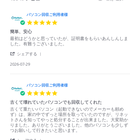
パソコン回収ご利用者様
5.0
star
簡単、安心
rating
Review
review
最初はどうかと思っていたが、証明書をもらいあんしんしま
by
stating
した。有難うございました。
パ
簡
'
ソ
単、
シェアする
Share
コ
安
Review
2026-07-29
ン
心
by
回
パ
収
ソ
ご
コ
パソコン回収ご利用者様
利
ン
用
5.0
回
者
star
収
様
古くて壊れていたパソコンでも回収してくれた
rating
ご
on
Review
review
古くて重たいパソコン（起動できないのでメーカーも頼め
利
29
by
stating
ず）は、家の中でずっと場所を取っていたのですが、リネッ
用
Jul
パ
古
トさんを知ってやっと処分することが出来ました。大変助か
者
2026
ソ
く
りました。ありがとうございました。他のパソコンも少しず
様
コ
て
つお願いして行きたいと思います。
on
ン
壊
29
'