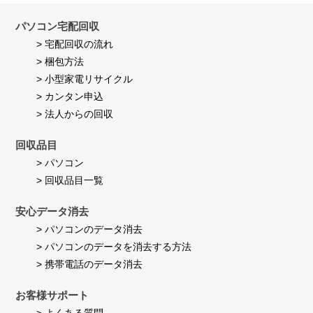
on
し
24
て
Jul
パソコン宅配回収
い
2026
ま
> 宅配回収の流れ
す。
> 梱包方法
> 小型家電リサイクル
> カンタン申込
> 法人からの回収
回収品目
> パソコン
> 回収品目一覧
安心データ消去
> パソコンのデータ消去
> パソコンのデータを消去する方法
> 携帯電話のデータ消去
お客様サポート