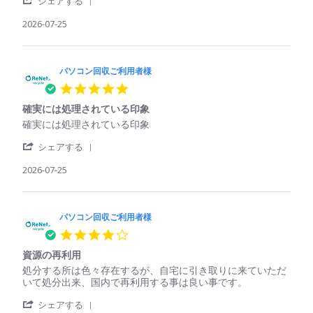
回
れ
シェアする
Jul
Share
収
て
2026
Review
2026-07-25
ご
い
by
利
た
パ
用
パ
ソ
者
ソ
コ
パソコン回収ご利用者様
様
コ
ン
on
ン
5.0
回
25
で
star
収
Jul
も
確実には処理されている印象
rating
ご
2026
回
Review
review
確実には処理されている印象
利
収
by
stating
用
し
'
パ
確
シェアする
者
て
Share
ソ
実
様
く
Review
2026-07-25
コ
に
on
れ
by
ン
は
25
た
パ
回
処
Jul
ソ
収
理
2026
コ
パソコン回収ご利用者様
ご
さ
ン
利
れ
4.0
回
用
て
star
収
者
い
資源の再利用
rating
ご
様
る
Review
review
処分する所は色々存在するが、自宅に引き取りに来ていただ
利
on
印
by
stating
いて処分出来、国内で再利用する事は良い事です。
用
25
象
パ
資
者
Jul
'
ソ
源
シェアする
様