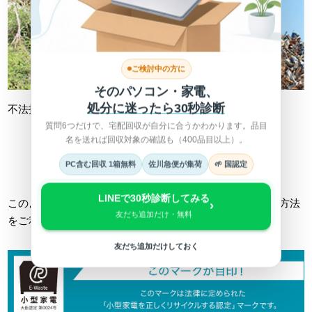
ご検討中の方に
そのパソコン・家電、
処分に迷ったら30秒診断
不法投棄
不適切処理
質問6つだけで、宅配回収が自分に合うかわかります。品目
名を送れば回収対象の確認も（400品目以上）。
詳しくは総務省HPへ >
PC含む回収 1箱無料
佐川急便が集荷
🌱 国認定
LINEで30秒診断してみる
このようなトラブルに巻き込まれない為にも、正しい回収方法
›
友だち追加だけ・無料
をご利用ください。
友だち追加だけしておく