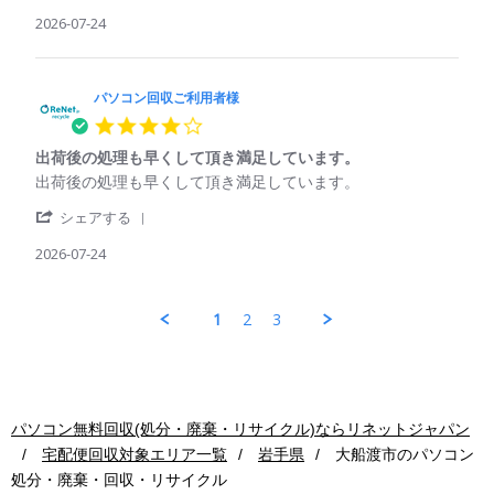
2026
Share
コ
の
on
Review
2026-07-24
ン
再
25
by
回
利
Jul
パ
収
用
2026
ソ
ご
コ
パソコン回収ご利用者様
利
ン
用
4.0
回
者
star
収
様
出荷後の処理も早くして頂き満足しています。
rating
ご
on
Review
review
出荷後の処理も早くして頂き満足しています。
利
24
by
stating
用
Jul
'
パ
出
シェアする
者
2026
Share
ソ
荷
様
Review
2026-07-24
コ
後
on
by
ン
の
24
パ
回
処
Jul
ソ
収
理
1
2
3
2026
コ
ご
も
ン
利
早
回
用
く
収
者
し
ご
様
て
利
on
頂
パソコン無料回収(処分・廃棄・リサイクル)ならリネットジャパン
用
24
き
宅配便回収対象エリア一覧
岩手県
大船渡市
のパソコン
者
Jul
満
様
2026
足
処分・廃棄・回収・リサイクル