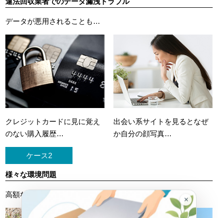
違法回収業者でのデータ漏洩トラブル
データが悪用されることも…
クレジットカードに
見に覚え
出会い系サイトを見ると
なぜ
のない購入履歴…
か自分の顔写真…
ケース2
様々な環境問題
高額な処理料金を請求されたケースも…
×