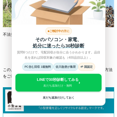
ご検討中の方に
不法投棄
不適切処理
そのパソコン・家電、
処分に迷ったら30秒診断
質問6つだけで、宅配回収が自分に合うかわかります。品目
詳しくは総務省HPへ >
名を送れば回収対象の確認も（400品目以上）。
PC含む回収 1箱無料
佐川急便が集荷
🌱 国認定
このようなトラブルに巻き込まれない為にも、正しい回収方法
をご利用ください。
LINEで30秒診断してみる
›
友だち追加だけ・無料
友だち追加だけしておく