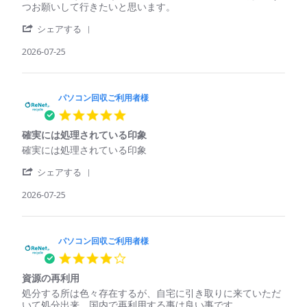
様
コ
て
つお願いして行きたいと思います。
on
ン
壊
29
'
回
れ
シェアする
Jul
Share
収
て
2026
Review
2026-07-25
ご
い
by
利
た
パ
用
パ
ソ
者
ソ
コ
パソコン回収ご利用者様
様
コ
ン
on
ン
5.0
回
25
で
star
収
Jul
も
確実には処理されている印象
rating
ご
2026
回
Review
review
確実には処理されている印象
利
収
by
stating
用
し
'
パ
確
シェアする
者
て
Share
ソ
実
様
く
Review
2026-07-25
コ
に
on
れ
by
ン
は
25
た
パ
回
処
Jul
ソ
収
理
2026
コ
パソコン回収ご利用者様
ご
さ
ン
利
れ
4.0
回
用
て
star
収
者
い
資源の再利用
rating
ご
様
る
Review
review
処分する所は色々存在するが、自宅に引き取りに来ていただ
利
on
印
by
stating
いて処分出来、国内で再利用する事は良い事です。