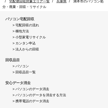
宅配便回収対象エリア一覧
兵庫県
洲本市
のパソコン処
者
Jul
満
様
2026
足
分・廃棄・回収・リサイクル
on
し
24
て
Jul
パソコン宅配回収
い
2026
ま
> 宅配回収の流れ
す。
> 梱包方法
> 小型家電リサイクル
> カンタン申込
> 法人からの回収
回収品目
> パソコン
> 回収品目一覧
安心データ消去
> パソコンのデータ消去
> パソコンのデータを消去する方法
> 携帯電話のデータ消去