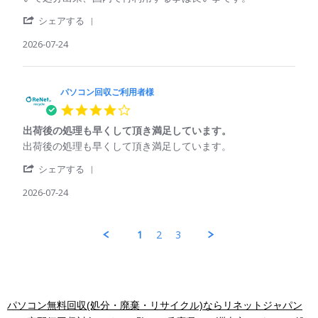
用
25
象
パ
資
者
Jul
'
ソ
源
シェアする
様
2026
Share
コ
の
on
Review
2026-07-24
ン
再
25
by
回
利
Jul
パ
収
用
2026
ソ
ご
コ
パソコン回収ご利用者様
利
ン
用
4.0
回
者
star
収
様
出荷後の処理も早くして頂き満足しています。
rating
ご
on
Review
review
出荷後の処理も早くして頂き満足しています。
利
24
by
stating
用
Jul
'
パ
出
シェアする
者
2026
Share
ソ
荷
様
Review
2026-07-24
コ
後
on
by
ン
の
24
パ
回
処
Jul
ソ
収
理
1
2
3
2026
コ
ご
も
ン
利
早
回
用
く
収
者
し
ご
様
て
利
on
頂
パソコン無料回収(処分・廃棄・リサイクル)ならリネットジャパン
用
24
き