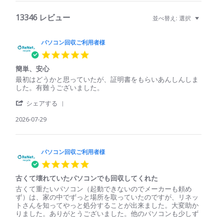
13346 レビュー
並べ替え:
選択
パソコン回収ご利用者様
5.0
star
簡単、安心
rating
Review
review
最初はどうかと思っていたが、証明書をもらいあんしんしま
by
stating
した。有難うございました。
パ
簡
'
ソ
単、
シェアする
Share
コ
安
Review
2026-07-29
ン
心
by
回
パ
収
ソ
ご
コ
パソコン回収ご利用者様
利
ン
用
5.0
回
者
star
収
様
古くて壊れていたパソコンでも回収してくれた
rating
ご
on
Review
review
古くて重たいパソコン（起動できないのでメーカーも頼め
利
29
by
stating
ず）は、家の中でずっと場所を取っていたのですが、リネッ
用
Jul
パ
古
トさんを知ってやっと処分することが出来ました。大変助か
者
2026
ソ
く
りました。ありがとうございました。他のパソコンも少しず