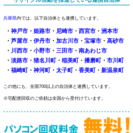
兵庫県
内では、以下自治体とも連携しています。
・
神戸市
・
姫路市
・
尼崎市
・
西宮市
・
洲本市
・
芦屋市
・
伊丹市
・
加古川市
・
宝塚市
・
高砂市
・
川西市
・
小野市
・
三田市
・
南あわじ市
・
淡路市
・
猪名川町
・
稲美町
・
播磨町
・
市川町
・
福崎町
・
神河町
・
太子町
・
香美町
・
新温泉町
この他にも、全国700以上の自治体と連携しています。
※宅配便回収のご依頼は全国から受付けています。