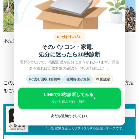
ご検討中の方に
不法投棄
不適切処理
そのパソコン・家電、
処分に迷ったら30秒診断
質問6つだけで、宅配回収が自分に合うかわかります。品目
詳しくは総務省HPへ >
名を送れば回収対象の確認も（400品目以上）。
PC含む回収 1箱無料
佐川急便が集荷
🌱 国認定
このようなトラブルに巻き込まれない為にも、正しい回収方法
をご利用ください。
LINEで30秒診断してみる
›
友だち追加だけ・無料
友だち追加だけしておく