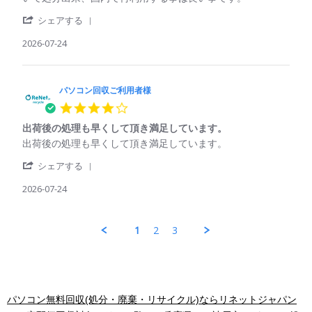
用
25
象
パ
資
者
Jul
'
ソ
源
シェアする
様
2026
Share
コ
の
on
Review
2026-07-24
ン
再
25
by
回
利
Jul
パ
収
用
2026
ソ
ご
コ
パソコン回収ご利用者様
利
ン
用
4.0
回
者
star
収
様
出荷後の処理も早くして頂き満足しています。
rating
ご
on
Review
review
出荷後の処理も早くして頂き満足しています。
利
24
by
stating
用
Jul
'
パ
出
シェアする
者
2026
Share
ソ
荷
様
Review
2026-07-24
コ
後
on
by
ン
の
24
パ
回
処
Jul
ソ
収
理
1
2
3
2026
コ
ご
も
ン
利
早
回
用
く
収
者
し
ご
様
て
利
on
頂
パソコン無料回収(処分・廃棄・リサイクル)ならリネットジャパン
用
24
き