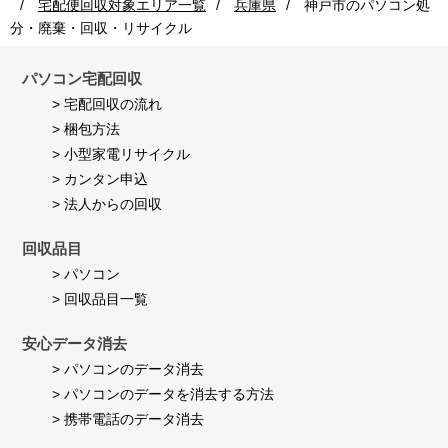
宅配便回収対象エリア一覧
兵庫県
神戸市
のパソコン処
者
Jul
満
様
2026
足
分・廃棄・回収・リサイクル
on
し
24
て
Jul
パソコン宅配回収
い
2026
ま
> 宅配回収の流れ
す。
> 梱包方法
> 小型家電リサイクル
> カンタン申込
> 法人からの回収
回収品目
> パソコン
> 回収品目一覧
安心データ消去
> パソコンのデータ消去
> パソコンのデータを消去する方法
> 携帯電話のデータ消去