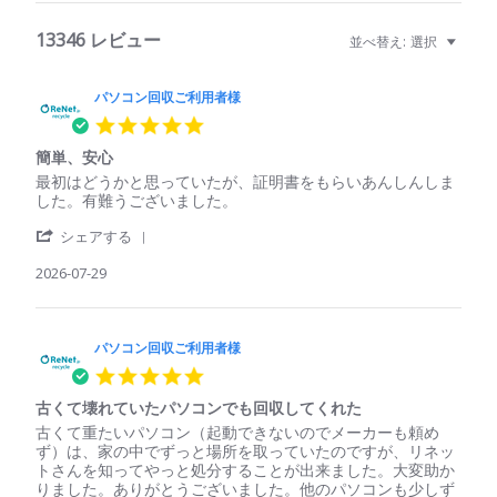
13346 レビュー
並べ替え:
選択
パソコン回収ご利用者様
5.0
star
簡単、安心
rating
Review
review
最初はどうかと思っていたが、証明書をもらいあんしんしま
by
stating
した。有難うございました。
パ
簡
'
ソ
単、
シェアする
Share
コ
安
Review
2026-07-29
ン
心
by
回
パ
収
ソ
ご
コ
パソコン回収ご利用者様
利
ン
用
5.0
回
者
star
収
様
古くて壊れていたパソコンでも回収してくれた
rating
ご
on
Review
review
古くて重たいパソコン（起動できないのでメーカーも頼め
利
29
by
stating
ず）は、家の中でずっと場所を取っていたのですが、リネッ
用
Jul
パ
古
トさんを知ってやっと処分することが出来ました。大変助か
者
2026
ソ
く
りました。ありがとうございました。他のパソコンも少しず