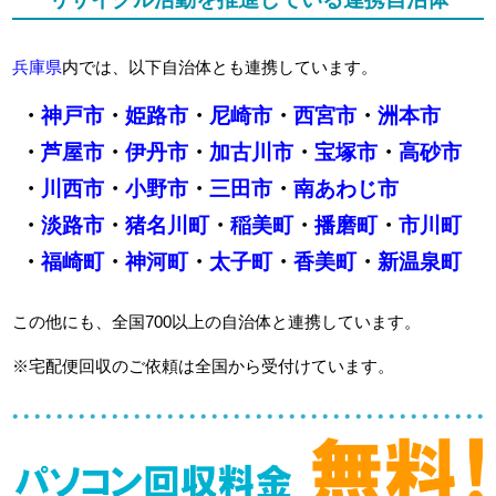
兵庫県
内では、以下自治体とも連携しています。
・
神戸市
・
姫路市
・
尼崎市
・
西宮市
・
洲本市
・
芦屋市
・
伊丹市
・
加古川市
・
宝塚市
・
高砂市
・
川西市
・
小野市
・
三田市
・
南あわじ市
・
淡路市
・
猪名川町
・
稲美町
・
播磨町
・
市川町
・
福崎町
・
神河町
・
太子町
・
香美町
・
新温泉町
この他にも、全国700以上の自治体と連携しています。
※宅配便回収のご依頼は全国から受付けています。