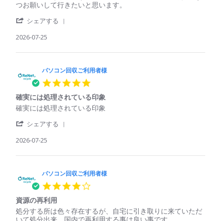
様
コ
て
つお願いして行きたいと思います。
on
ン
壊
29
'
回
れ
シェアする
Jul
Share
収
て
2026
Review
2026-07-25
ご
い
by
利
た
パ
用
パ
ソ
者
ソ
コ
パソコン回収ご利用者様
様
コ
ン
on
ン
5.0
回
25
で
star
収
Jul
も
確実には処理されている印象
rating
ご
2026
回
Review
review
確実には処理されている印象
利
収
by
stating
用
し
'
パ
確
シェアする
者
て
Share
ソ
実
様
く
Review
2026-07-25
コ
に
on
れ
by
ン
は
25
た
パ
回
処
Jul
ソ
収
理
2026
コ
パソコン回収ご利用者様
ご
さ
ン
利
れ
4.0
回
用
て
star
収
者
い
資源の再利用
rating
ご
様
る
Review
review
処分する所は色々存在するが、自宅に引き取りに来ていただ
利
on
印
by
stating
いて処分出来、国内で再利用する事は良い事です。