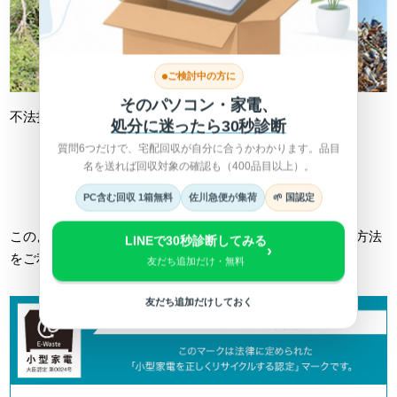
ご検討中の方に
そのパソコン・家電、
不法投棄
不適切処理
処分に迷ったら30秒診断
質問6つだけで、宅配回収が自分に合うかわかります。品目
名を送れば回収対象の確認も（400品目以上）。
詳しくは総務省HPへ >
PC含む回収 1箱無料
佐川急便が集荷
🌱 国認定
このようなトラブルに巻き込まれない為にも、正しい回収方法
LINEで30秒診断してみる
›
をご利用ください。
友だち追加だけ・無料
友だち追加だけしておく