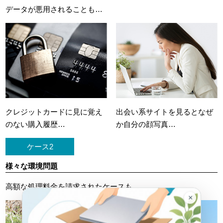
データが悪用されることも…
クレジットカードに
見に覚え
出会い系サイトを見ると
なぜ
のない購入履歴…
か自分の顔写真…
ケース2
様々な環境問題
高額な処理料金を請求されたケースも…
×