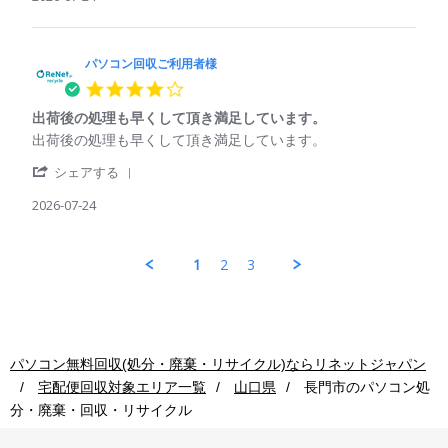
25
by
回
利
Jul
パ
収
用
2026
ソ
ご
コ
パソコン回収ご利用者様
利
ン
用
4.0
回
者
star
収
様
出荷後の処理も早くして頂き満足しています。
rating
ご
on
Review
review
出荷後の処理も早くして頂き満足しています。
利
24
by
stating
用
Jul
'
パ
出
シェアする
者
2026
Share
ソ
荷
様
Review
2026-07-24
コ
後
on
by
ン
の
24
パ
回
処
Jul
ソ
収
理
1
2
3
2026
コ
ご
も
ン
利
早
回
用
く
収
者
し
ご
様
て
利
on
頂
パソコン無料回収(処分・廃棄・リサイクル)ならリネットジャパン
用
24
き
宅配便回収対象エリア一覧
山口県
長門市
のパソコン処
者
Jul
満
様
2026
足
分・廃棄・回収・リサイクル
on
し
24
て