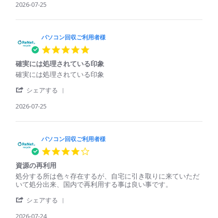
2026
Review
2026-07-25
ご
い
by
利
た
パ
用
パ
ソ
者
ソ
コ
パソコン回収ご利用者様
様
コ
ン
on
ン
5.0
回
25
で
star
収
Jul
も
確実には処理されている印象
rating
ご
2026
回
Review
review
確実には処理されている印象
利
収
by
stating
用
し
'
パ
確
シェアする
者
て
Share
ソ
実
様
く
Review
2026-07-25
コ
に
on
れ
by
ン
は
25
た
パ
回
処
Jul
ソ
収
理
2026
コ
パソコン回収ご利用者様
ご
さ
ン
利
れ
4.0
回
用
て
star
収
者
い
資源の再利用
rating
ご
様
る
Review
review
処分する所は色々存在するが、自宅に引き取りに来ていただ
利
on
印
by
stating
いて処分出来、国内で再利用する事は良い事です。
用
25
象
パ
資
者
Jul
'
ソ
源
シェアする
様
2026
Share
コ
の
on
Review
2026-07-24
ン
再