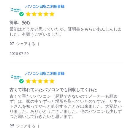
パソコン回収ご利用者様
5.0
star
簡単、安心
rating
Review
review
最初はどうかと思っていたが、証明書をもらいあんしんしま
by
stating
した。有難うございました。
パ
簡
'
ソ
単、
シェアする
Share
コ
安
Review
2026-07-29
ン
心
by
回
パ
収
ソ
ご
コ
パソコン回収ご利用者様
利
ン
用
5.0
回
者
star
収
様
古くて壊れていたパソコンでも回収してくれた
rating
ご
on
Review
review
古くて重たいパソコン（起動できないのでメーカーも頼め
利
29
by
stating
ず）は、家の中でずっと場所を取っていたのですが、リネッ
用
Jul
パ
古
トさんを知ってやっと処分することが出来ました。大変助か
者
2026
ソ
く
りました。ありがとうございました。他のパソコンも少しず
様
コ
て
つお願いして行きたいと思います。
on
ン
壊
29
'
回
れ
シェアする
Jul
Share
収
て