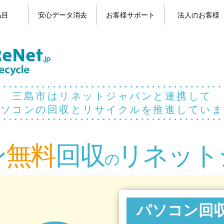
品目
安心データ消去
お客様サポート
法人のお客様
目一覧
コン
パソコンのデータ消去
携帯電話のデータ消去
よくある質問
お問い合わせ
お客様の声
マイページ
三島市はリネットジャパンと連携して
パソコンの回収とリサイクルを推進していま
ン
無料
回収
リネット
の
パソコン回