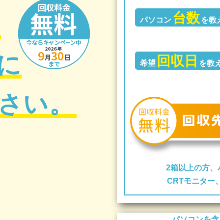
台数
の
パソコン
を教
に
回収日
希望
を教
さい。
2箱以上の方、
CRTモニタ
パソコンを含