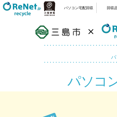
パソコン宅配回収
回収
小型家電リサイクル
宅配回収の流れ
カンタン申込
梱包方法
回収品
パソ
パソコ