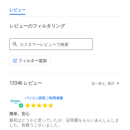
レビュー
レビューのフィルタリング
Search
フィルター追加
Reviews
13346 レビュー
並べ替え:
選択
パソコン回収ご利用者様
5.0
star
簡単、安心
rating
Review
review
最初はどうかと思っていたが、証明書をもらいあんしんしま
by
stating
した。有難うございました。
パ
簡