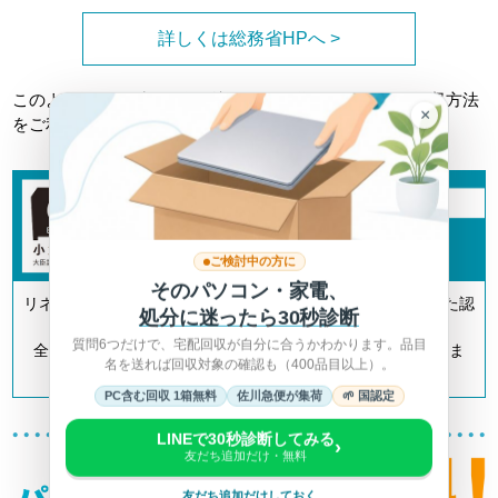
詳しくは総務省HPへ >
このようなトラブルに巻き込まれない為にも、正しい回収方法
×
をご利用ください。
ご検討中の方に
そのパソコン・家電、
リネットジャパンは「小型家電リサイクル法」の認定を受けた認
処分に迷ったら30秒診断
定事業者です。
質問6つだけで、宅配回収が自分に合うかわかります。品目
全国700以上の自治体とも連携してリサイクルを推進していま
名を送れば回収対象の確認も（400品目以上）。
す。
PC含む回収 1箱無料
佐川急便が集荷
🌱 国認定
LINEで30秒診断してみる
›
友だち追加だけ・無料
友だち追加だけしておく