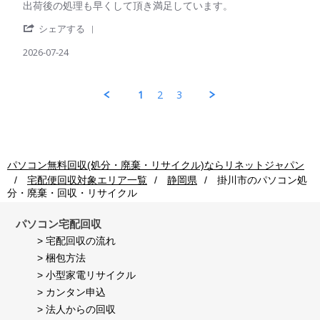
on
Review
review
出荷後の処理も早くして頂き満足しています。
利
24
by
stating
用
Jul
'
パ
出
シェアする
者
2026
Share
ソ
荷
様
Review
2026-07-24
コ
後
on
by
ン
の
24
パ
回
処
Jul
ソ
収
理
1
2
3
2026
コ
ご
も
ン
利
早
回
用
く
収
者
し
ご
様
て
利
on
頂
パソコン無料回収(処分・廃棄・リサイクル)ならリネットジャパン
用
24
き
宅配便回収対象エリア一覧
静岡県
掛川市
のパソコン処
者
Jul
満
分・廃棄・回収・リサイクル
様
2026
足
on
し
24
て
パソコン宅配回収
Jul
い
> 宅配回収の流れ
2026
ま
> 梱包方法
す。
> 小型家電リサイクル
> カンタン申込
> 法人からの回収