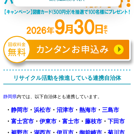
リサイクル活動を推進している連携自治体
静岡県
内では、以下自治体とも連携しています。
・
静岡市
・
浜松市
・
沼津市
・
熱海市
・
三島市
・
富士宮市
・
伊東市
・
富士市
・
藤枝市
・
下田市
・
裾野市
・
湖西市
・
伊豆市
・
御前崎市
・
菊川市