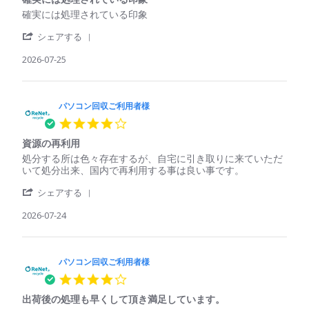
rating
ご
2026
回
Review
review
確実には処理されている印象
利
収
by
stating
用
し
'
パ
確
シェアする
者
て
Share
ソ
実
様
く
Review
2026-07-25
コ
に
on
れ
by
ン
は
25
た
パ
回
処
Jul
ソ
収
理
2026
コ
パソコン回収ご利用者様
ご
さ
ン
利
れ
4.0
回
用
て
star
収
者
い
資源の再利用
rating
ご
様
る
Review
review
処分する所は色々存在するが、自宅に引き取りに来ていただ
利
on
印
by
stating
いて処分出来、国内で再利用する事は良い事です。
用
25
象
パ
資
者
Jul
'
ソ
源
シェアする
様
2026
Share
コ
の
on
Review
2026-07-24
ン
再
25
by
回
利
Jul
パ
収
用
2026
ソ
ご
コ
パソコン回収ご利用者様
利
ン
用
4.0
回
者
star
収
様
出荷後の処理も早くして頂き満足しています。
rating
ご