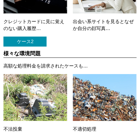
クレジットカードに
見に覚え
出会い系サイトを見ると
なぜ
のない購入履歴…
か自分の顔写真…
ケース2
様々な環境問題
高額な処理料金を請求されたケースも…
不法投棄
不適切処理