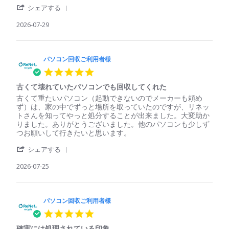
'
ソ
単、
シェアする
Share
コ
安
Review
2026-07-29
ン
心
by
回
パ
収
ソ
ご
コ
パソコン回収ご利用者様
利
ン
用
5.0
回
者
star
収
様
古くて壊れていたパソコンでも回収してくれた
rating
ご
on
Review
review
古くて重たいパソコン（起動できないのでメーカーも頼め
利
29
by
stating
ず）は、家の中でずっと場所を取っていたのですが、リネッ
用
Jul
パ
古
トさんを知ってやっと処分することが出来ました。大変助か
者
2026
ソ
く
りました。ありがとうございました。他のパソコンも少しず
様
コ
て
つお願いして行きたいと思います。
on
ン
壊
29
'
回
れ
シェアする
Jul
Share
収
て
2026
Review
2026-07-25
ご
い
by
利
た
パ
用
パ
ソ
者
ソ
コ
パソコン回収ご利用者様
様
コ
ン
on
ン
5.0
回
25
で
star
収
Jul
も
確実には処理されている印象