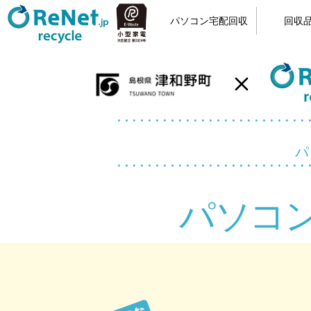
パソコン宅配回収
回収
小型家電リサイクル
宅配回収の流れ
カンタン申込
梱包方法
回収品
パソ
パソコ