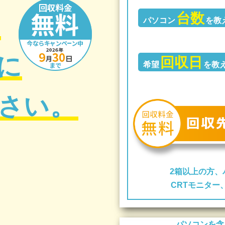
台数
の
パソコン
を教
に
回収日
希望
を教
さい。
2箱以上の方、
CRTモニタ
パソコンを含