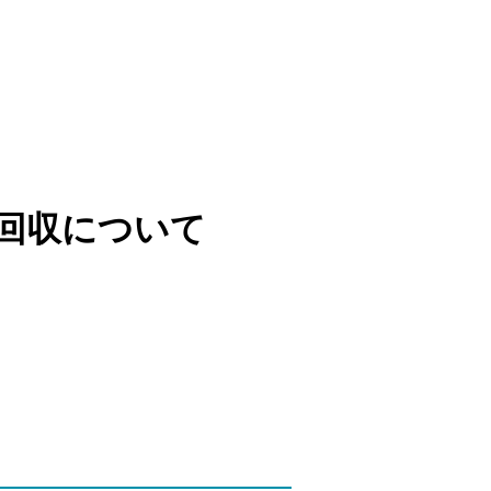
回収について
）