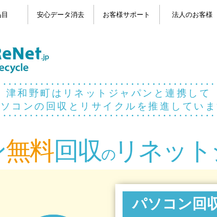
品目
安心データ消去
お客様サポート
法人のお客様
目一覧
コン
パソコンのデータ消去
携帯電話のデータ消去
よくある質問
お問い合わせ
お客様の声
マイページ
津和野町はリネットジャパンと連携して
パソコンの回収とリサイクルを推進していま
ン
無料
回収
リネット
の
パソコン回