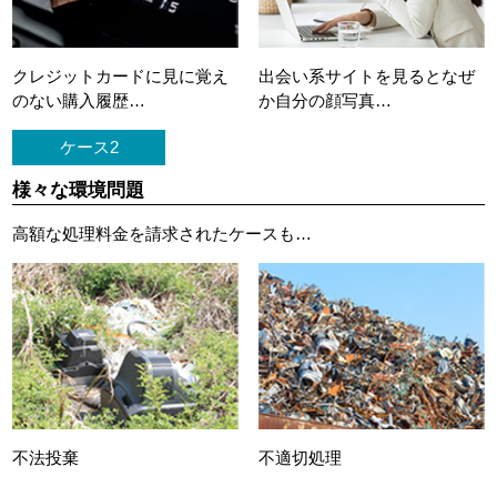
クレジットカードに
見に覚え
出会い系サイトを見ると
なぜ
のない購入履歴…
か自分の顔写真…
ケース2
様々な環境問題
高額な処理料金を請求されたケースも…
不法投棄
不適切処理