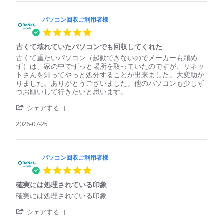
パ
収
ソ
ご
コ
パソコン回収ご利用者様
利
ン
用
5.0
回
者
star
収
様
古くて壊れていたパソコンでも回収してくれた
rating
ご
on
Review
review
古くて重たいパソコン（起動できないのでメーカーも頼め
利
29
by
stating
ず）は、家の中でずっと場所を取っていたのですが、リネッ
用
Jul
パ
古
トさんを知ってやっと処分することが出来ました。大変助か
者
2026
ソ
く
りました。ありがとうございました。他のパソコンも少しず
様
コ
て
つお願いして行きたいと思います。
on
ン
壊
29
'
回
れ
シェアする
Jul
Share
収
て
2026
Review
2026-07-25
ご
い
by
利
た
パ
用
パ
ソ
者
ソ
コ
パソコン回収ご利用者様
様
コ
ン
on
ン
5.0
回
25
で
star
収
Jul
も
確実には処理されている印象
rating
ご
2026
回
Review
review
確実には処理されている印象
利
収
by
stating
用
し
'
パ
確
シェアする
者
て
Share
ソ
実