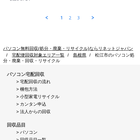
on
by
ン
の
24
パ
回
処
Jul
ソ
収
理
1
2
3
2026
コ
ご
も
ン
利
早
回
用
く
収
者
し
ご
様
て
利
on
頂
パソコン無料回収(処分・廃棄・リサイクル)ならリネットジャパン
用
24
き
宅配便回収対象エリア一覧
島根県
松江市
のパソコン処
者
Jul
満
分・廃棄・回収・リサイクル
様
2026
足
on
し
24
て
パソコン宅配回収
Jul
い
> 宅配回収の流れ
2026
ま
> 梱包方法
す。
> 小型家電リサイクル
> カンタン申込
> 法人からの回収
回収品目
> パソコン
> 回収品目一覧