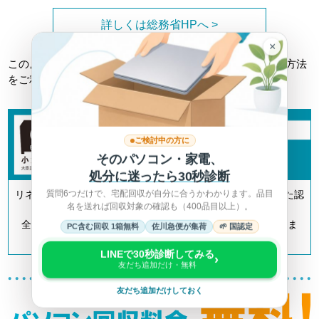
詳しくは総務省HPへ >
×
このようなトラブルに巻き込まれない為にも、正しい回収方法
をご利用ください。
ご検討中の方に
そのパソコン・家電、
処分に迷ったら30秒診断
質問6つだけで、宅配回収が自分に合うかわかります。品目
リネットジャパンは「小型家電リサイクル法」の認定を受けた認
名を送れば回収対象の確認も（400品目以上）。
定事業者です。
全国700以上の自治体とも連携してリサイクルを推進していま
PC含む回収 1箱無料
佐川急便が集荷
🌱 国認定
す。
LINEで30秒診断してみる
›
友だち追加だけ・無料
友だち追加だけしておく