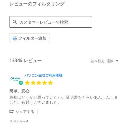
レビューのフィルタリング
Search
フィルター追加
Reviews
13346 レビュー
並べ替え:
選択
パソコン回収ご利用者様
5.0
star
簡単、安心
rating
Review
review
最初はどうかと思っていたが、証明書をもらいあんしんしま
by
stating
した。有難うございました。
パ
簡
'
ソ
単、
シェアする
Share
コ
安
Review
2026-07-29
ン
心
by
回