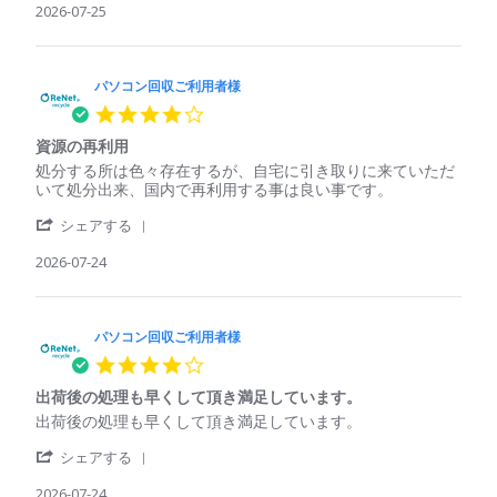
様
く
Review
2026-07-25
コ
に
on
れ
by
ン
は
25
た
パ
回
処
Jul
ソ
収
理
2026
コ
パソコン回収ご利用者様
ご
さ
ン
利
れ
4.0
回
用
て
star
収
者
い
資源の再利用
rating
ご
様
る
Review
review
処分する所は色々存在するが、自宅に引き取りに来ていただ
利
on
印
by
stating
いて処分出来、国内で再利用する事は良い事です。
用
25
象
パ
資
者
Jul
'
ソ
源
シェアする
様
2026
Share
コ
の
on
Review
2026-07-24
ン
再
25
by
回
利
Jul
パ
収
用
2026
ソ
ご
コ
パソコン回収ご利用者様
利
ン
用
4.0
回
者
star
収
様
出荷後の処理も早くして頂き満足しています。
rating
ご
on
Review
review
出荷後の処理も早くして頂き満足しています。
利
24
by
stating
用
Jul
'
パ
出
シェアする
者
2026
Share
ソ
荷
様
Review
2026-07-24
コ
後