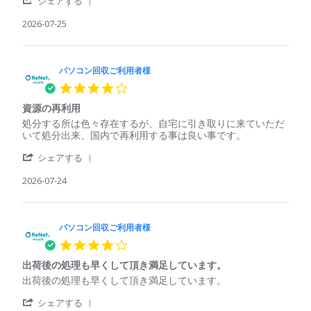
パ
確
シェアする
者
て
Share
ソ
実
様
く
Review
2026-07-25
コ
に
on
れ
by
ン
は
25
た
パ
回
処
Jul
ソ
収
理
2026
コ
パソコン回収ご利用者様
ご
さ
ン
利
れ
4.0
回
用
て
star
収
者
い
資源の再利用
rating
ご
様
る
Review
review
処分する所は色々存在するが、自宅に引き取りに来ていただ
利
on
印
by
stating
いて処分出来、国内で再利用する事は良い事です。
用
25
象
パ
資
者
Jul
'
ソ
源
シェアする
様
2026
Share
コ
の
on
Review
2026-07-24
ン
再
25
by
回
利
Jul
パ
収
用
2026
ソ
ご
コ
パソコン回収ご利用者様
利
ン
用
4.0
回
者
star
収
様
出荷後の処理も早くして頂き満足しています。
rating
ご
on
Review
review
出荷後の処理も早くして頂き満足しています。
利
24
by
stating
用
Jul
'
パ
出
シェアする
者