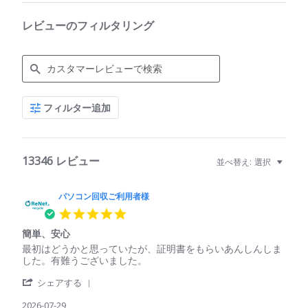
レビューのフィルタリング
Search
フィルター追加
Reviews
13346 レビュー
並べ替え:
選択
パソコン回収ご利用者様
5.0
star
簡単、安心
rating
Review
review
最初はどうかと思っていたが、証明書をもらいあんしんしま
by
stating
した。有難うございました。
パ
簡
'
ソ
単、
シェアする
Share
コ
安
Review
2026-07-29
ン
心