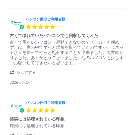
by
回
パ
収
ソ
ご
コ
パソコン回収ご利用者様
利
ン
用
5.0
回
者
star
収
様
古くて壊れていたパソコンでも回収してくれた
rating
ご
on
Review
review
古くて重たいパソコン（起動できないのでメーカーも頼め
利
29
by
stating
ず）は、家の中でずっと場所を取っていたのですが、リネッ
用
Jul
パ
古
トさんを知ってやっと処分することが出来ました。大変助か
者
2026
ソ
く
りました。ありがとうございました。他のパソコンも少しず
様
コ
て
つお願いして行きたいと思います。
on
ン
壊
29
'
回
れ
シェアする
Jul
Share
収
て
2026
Review
2026-07-25
ご
い
by
利
た
パ
用
パ
ソ
者
ソ
コ
パソコン回収ご利用者様
様
コ
ン
on
ン
5.0
回
25
で
star
収
Jul
も
確実には処理されている印象
rating
ご
2026
回
Review
review
確実には処理されている印象
利
収
by
stating
用
し
'