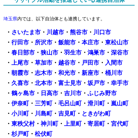
埼玉県
内では、以下自治体とも連携しています。
・
さいたま市
・
川越市
・
熊谷市
・
川口市
・
行田市
・
所沢市
・
飯能市
・
本庄市
・
東松山市
・
春日部市
・
狭山市
・
羽生市
・
鴻巣市
・
深谷市
・
上尾市
・
草加市
・
越谷市
・
戸田市
・
入間市
・
朝霞市
・
志木市
・
和光市
・
新座市
・
桶川市
・
久喜市
・
北本市
・
富士見市
・
坂戸市
・
幸手市
・
鶴ヶ島市
・
日高市
・
吉川市
・
ふじみ野市
・
伊奈町
・
三芳町
・
毛呂山町
・
滑川町
・
嵐山町
・
小川町
・
川島町
・
吉見町
・
ときがわ町
・
東秩父村
・
神川町
・
上里町
・
寄居町
・
宮代町
・
杉戸町
・
松伏町