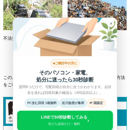
×
不法投棄
不適切処理
詳しくは総務省HPへ >
ご検討中の方に
そのパソコン・家電、
このようなトラブルに巻き込まれない為にも、正しい回収方法
処分に迷ったら30秒診断
をご利用ください。
質問6つだけで、宅配回収が自分に合うかわかります。品目
名を送れば回収対象の確認も（400品目以上）。
PC含む回収 1箱無料
佐川急便が集荷
🌱 国認定
LINEで30秒診断してみる
›
友だち追加だけ・無料