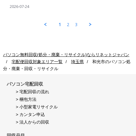
2026
Share
ソ
荷
様
Review
2026-07-24
コ
後
on
by
ン
の
24
パ
回
処
Jul
ソ
収
理
1
2
3
2026
コ
ご
も
ン
利
早
回
用
く
収
者
し
ご
様
て
利
on
頂
パソコン無料回収(処分・廃棄・リサイクル)ならリネットジャパン
用
24
き
宅配便回収対象エリア一覧
埼玉県
和光市
のパソコン処
者
Jul
満
様
2026
足
分・廃棄・回収・リサイクル
on
し
24
て
Jul
パソコン宅配回収
い
2026
ま
> 宅配回収の流れ
す。
> 梱包方法
> 小型家電リサイクル
> カンタン申込
> 法人からの回収
回収品目