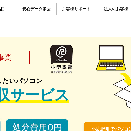
品目
安心データ消去
お客様サポート
法人のお客様
目一覧
コン
パソコンのデータ消去
携帯電話のデータ消去
よくある質問
お問い合わせ
お客様の声
マイページ
事業
したいパソコン
収サービス
小鹿野町でパソコ