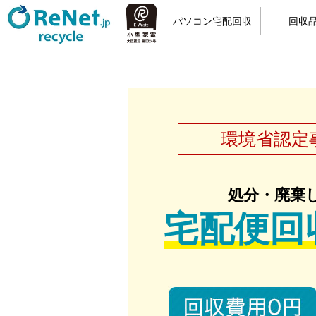
パソコン宅配回収
回収
小型家電リサイクル
宅配回収の流れ
カンタン申込
梱包方法
回収品
パソ
環境省認定
処分・廃棄
宅配便回