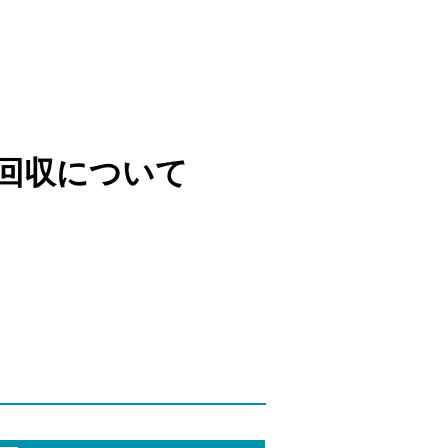
回収について
）