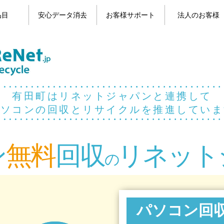
品目
安心データ消去
お客様サポート
法人のお客様
目一覧
コン
パソコンのデータ消去
携帯電話のデータ消去
よくある質問
お問い合わせ
お客様の声
マイページ
有田町はリネットジャパンと連携して
パソコンの回収とリサイクルを推進していま
ン
無料
回収
リネット
の
パソコン回