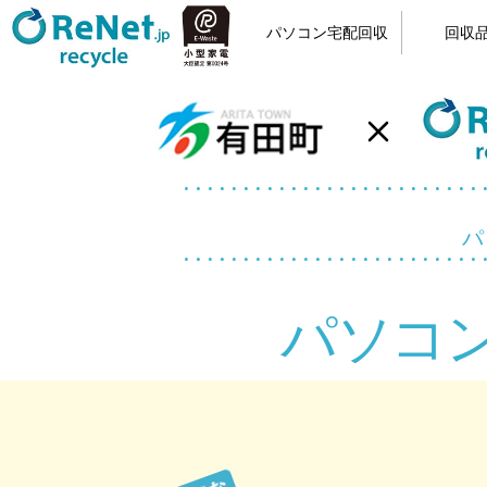
パソコン宅配回収
回収
小型家電リサイクル
宅配回収の流れ
カンタン申込
梱包方法
回収品
パソ
パソコ