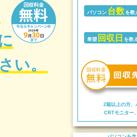
台数
の
パソコン
を教
に
回収日
希望
を教
さい。
2箱以上の方、
CRTモニタ
パソコンを含