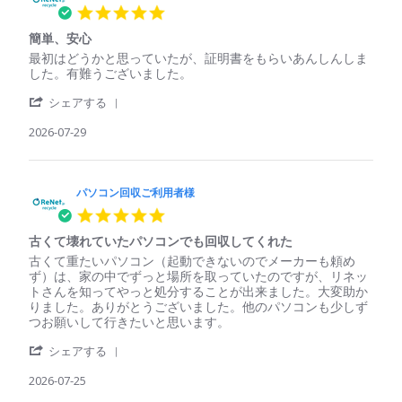
5.0
star
簡単、安心
rating
Review
review
最初はどうかと思っていたが、証明書をもらいあんしんしま
by
stating
した。有難うございました。
パ
簡
'
ソ
単、
シェアする
Share
コ
安
Review
2026-07-29
ン
心
by
回
パ
収
ソ
ご
コ
パソコン回収ご利用者様
利
ン
用
5.0
回
者
star
収
様
古くて壊れていたパソコンでも回収してくれた
rating
ご
on
Review
review
古くて重たいパソコン（起動できないのでメーカーも頼め
利
29
by
stating
ず）は、家の中でずっと場所を取っていたのですが、リネッ
用
Jul
パ
古
トさんを知ってやっと処分することが出来ました。大変助か
者
2026
ソ
く
りました。ありがとうございました。他のパソコンも少しず
様
コ
て
つお願いして行きたいと思います。
on
ン
壊
29
'
回
れ
シェアする
Jul
Share
収
て
2026
Review
2026-07-25
ご
い
by
利
た