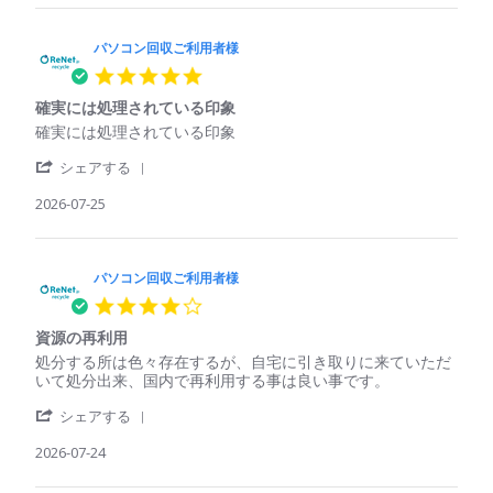
パ
用
パ
ソ
者
ソ
コ
パソコン回収ご利用者様
様
コ
ン
on
ン
5.0
回
25
で
star
収
Jul
も
確実には処理されている印象
rating
ご
2026
回
Review
review
確実には処理されている印象
利
収
by
stating
用
し
'
パ
確
シェアする
者
て
Share
ソ
実
様
く
Review
2026-07-25
コ
に
on
れ
by
ン
は
25
た
パ
回
処
Jul
ソ
収
理
2026
コ
パソコン回収ご利用者様
ご
さ
ン
利
れ
4.0
回
用
て
star
収
者
い
資源の再利用
rating
ご
様
る
Review
review
処分する所は色々存在するが、自宅に引き取りに来ていただ
利
on
印
by
stating
いて処分出来、国内で再利用する事は良い事です。
用
25
象
パ
資
者
Jul
'
ソ
源
シェアする
様
2026
Share
コ
の
on
Review
2026-07-24
ン
再
25
by
回
利
Jul
パ
収
用