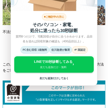
ご検討中の方に
そのパソコン・家電、
処分に迷ったら30秒診断
不法投棄
不適切処理
質問6つだけで、宅配回収が自分に合うかわかります。品目
名を送れば回収対象の確認も（400品目以上）。
詳しくは総務省HPへ >
PC含む回収 1箱無料
佐川急便が集荷
🌱 国認定
LINEで30秒診断してみる
›
このようなトラブルに巻き込まれない為にも、正しい回収方法
友だち追加だけ・無料
をご利用ください。
友だち追加だけしておく