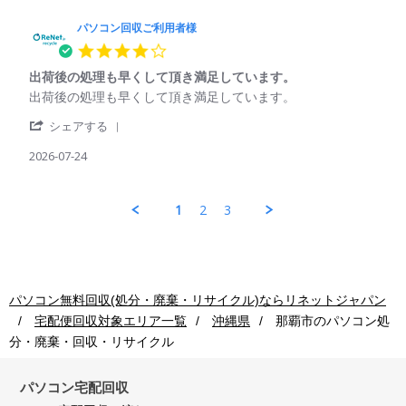
2026
ソ
ご
コ
パソコン回収ご利用者様
利
ン
用
4.0
回
者
star
収
様
出荷後の処理も早くして頂き満足しています。
rating
ご
on
Review
review
出荷後の処理も早くして頂き満足しています。
利
24
by
stating
用
Jul
'
パ
出
シェアする
者
2026
Share
ソ
荷
様
Review
2026-07-24
コ
後
on
by
ン
の
24
パ
回
処
Jul
ソ
収
理
1
2
3
2026
コ
ご
も
ン
利
早
回
用
く
収
者
し
ご
様
て
利
on
頂
パソコン無料回収(処分・廃棄・リサイクル)ならリネットジャパン
用
24
き
宅配便回収対象エリア一覧
沖縄県
那覇市
のパソコン処
者
Jul
満
様
2026
足
分・廃棄・回収・リサイクル
on
し
24
て
Jul
パソコン宅配回収
い
2026
ま