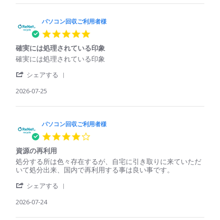
パ
用
パ
ソ
者
ソ
コ
パソコン回収ご利用者様
様
コ
ン
on
ン
5.0
回
25
で
star
収
Jul
も
確実には処理されている印象
rating
ご
2026
回
Review
review
確実には処理されている印象
利
収
by
stating
用
し
'
パ
確
シェアする
者
て
Share
ソ
実
様
く
Review
2026-07-25
コ
に
on
れ
by
ン
は
25
た
パ
回
処
Jul
ソ
収
理
2026
コ
パソコン回収ご利用者様
ご
さ
ン
利
れ
4.0
回
用
て
star
収
者
い
資源の再利用
rating
ご
様
る
Review
review
処分する所は色々存在するが、自宅に引き取りに来ていただ
利
on
印
by
stating
いて処分出来、国内で再利用する事は良い事です。
用
25
象
パ
資
者
Jul
'
ソ
源
シェアする
様
2026
Share
コ
の
on
Review
2026-07-24
ン
再
25
by
回
利
Jul
パ
収
用