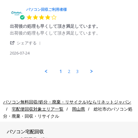
2026
ソ
ご
コ
パソコン回収ご利用者様
利
ン
用
4.0
回
者
star
収
様
出荷後の処理も早くして頂き満足しています。
rating
ご
on
Review
review
出荷後の処理も早くして頂き満足しています。
利
24
by
stating
用
Jul
'
パ
出
シェアする
者
2026
Share
ソ
荷
様
Review
2026-07-24
コ
後
on
by
ン
の
24
パ
回
処
Jul
ソ
収
理
1
2
3
2026
コ
ご
も
ン
利
早
回
用
く
収
者
し
ご
様
て
利
on
頂
パソコン無料回収(処分・廃棄・リサイクル)ならリネットジャパン
用
24
き
宅配便回収対象エリア一覧
岡山県
総社市
のパソコン処
者
Jul
満
様
2026
足
分・廃棄・回収・リサイクル
on
し
24
て
Jul
パソコン宅配回収
い
2026
ま