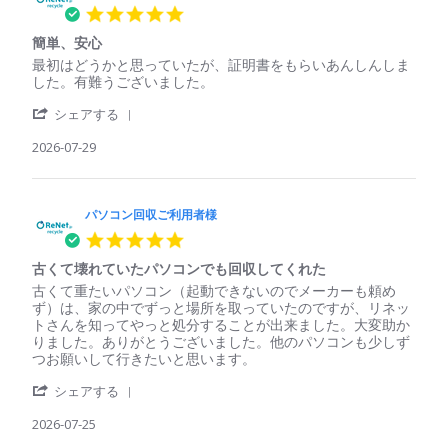
5.0
star
簡単、安心
rating
Review
review
最初はどうかと思っていたが、証明書をもらいあんしんしま
by
stating
した。有難うございました。
パ
簡
'
ソ
単、
シェアする
Share
コ
安
Review
2026-07-29
ン
心
by
回
パ
収
ソ
ご
コ
パソコン回収ご利用者様
利
ン
用
5.0
回
者
star
収
様
古くて壊れていたパソコンでも回収してくれた
rating
ご
on
Review
review
古くて重たいパソコン（起動できないのでメーカーも頼め
利
29
by
stating
ず）は、家の中でずっと場所を取っていたのですが、リネッ
用
Jul
パ
古
トさんを知ってやっと処分することが出来ました。大変助か
者
2026
ソ
く
りました。ありがとうございました。他のパソコンも少しず
様
コ
て
つお願いして行きたいと思います。
on
ン
壊
29
'
回
れ
シェアする
Jul
Share
収
て
2026
Review
2026-07-25
ご
い
by
利
た