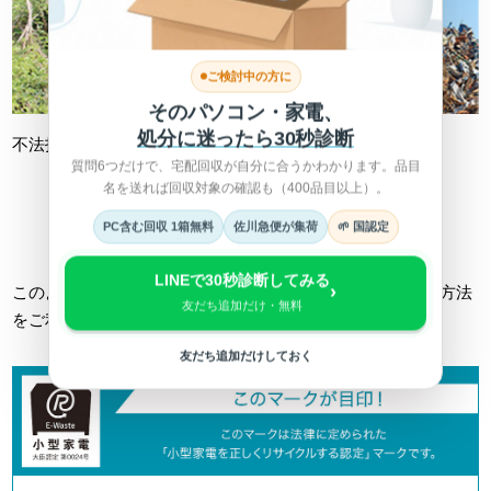
ご検討中の方に
そのパソコン・家電、
処分に迷ったら30秒診断
不法投棄
不適切処理
質問6つだけで、宅配回収が自分に合うかわかります。品目
名を送れば回収対象の確認も（400品目以上）。
詳しくは総務省HPへ >
PC含む回収 1箱無料
佐川急便が集荷
🌱 国認定
LINEで30秒診断してみる
›
このようなトラブルに巻き込まれない為にも、正しい回収方法
友だち追加だけ・無料
をご利用ください。
友だち追加だけしておく