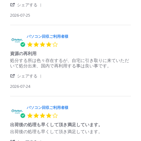
用
し
'
パ
確
シェアする
者
て
Share
ソ
実
様
く
Review
2026-07-25
コ
に
on
れ
by
ン
は
25
た
パ
回
処
Jul
ソ
収
理
2026
コ
パソコン回収ご利用者様
ご
さ
ン
利
れ
4.0
回
用
て
star
収
者
い
資源の再利用
rating
ご
様
る
Review
review
処分する所は色々存在するが、自宅に引き取りに来ていただ
利
on
印
by
stating
いて処分出来、国内で再利用する事は良い事です。
用
25
象
パ
資
者
Jul
'
ソ
源
シェアする
様
2026
Share
コ
の
on
Review
2026-07-24
ン
再
25
by
回
利
Jul
パ
収
用
2026
ソ
ご
コ
パソコン回収ご利用者様
利
ン
用
4.0
回
者
star
収
様
出荷後の処理も早くして頂き満足しています。
rating
ご
on
Review
review
出荷後の処理も早くして頂き満足しています。
利
24
by
stating
用
Jul