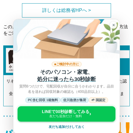
詳しくは総務省HPへ >
×
このようなトラブルに巻き込まれない為にも、正しい回収方法
をご利用ください。
ご検討中の方に
そのパソコン・家電、
処分に迷ったら30秒診断
リネットジャパンは「小型家電リサイクル法」の認定を受けた認
質問6つだけで、宅配回収が自分に合うかわかります。品目
定事業者です。
名を送れば回収対象の確認も（400品目以上）。
全国700以上の自治体とも連携してリサイクルを推進していま
す。
PC含む回収 1箱無料
佐川急便が集荷
🌱 国認定
LINEで30秒診断してみる
›
友だち追加だけ・無料
友だち追加だけしておく