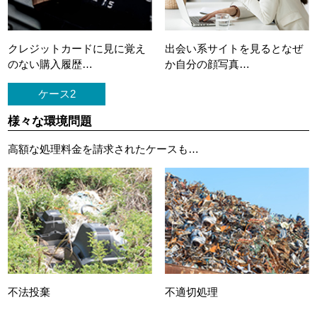
クレジットカードに
見に覚え
出会い系サイトを見ると
なぜ
のない購入履歴…
か自分の顔写真…
ケース2
様々な環境問題
高額な処理料金を請求されたケースも…
不法投棄
不適切処理