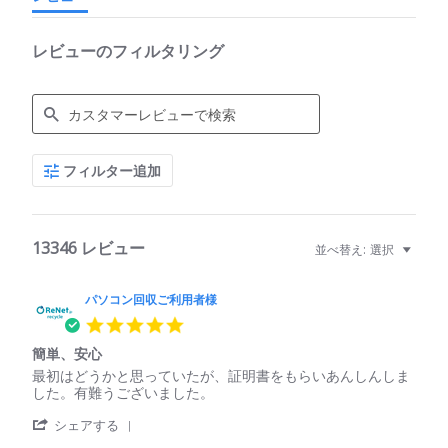
レビューのフィルタリング
Search
フィルター追加
Reviews
13346 レビュー
並べ替え:
選択
パソコン回収ご利用者様
5.0
star
簡単、安心
rating
Review
review
最初はどうかと思っていたが、証明書をもらいあんしんしま
by
stating
した。有難うございました。
パ
簡
'
ソ
単、
シェアする
Share
コ
安