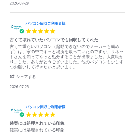
Review
2026-07-29
ン
心
by
回
パ
収
ソ
ご
コ
パソコン回収ご利用者様
利
ン
用
5.0
回
者
star
収
様
古くて壊れていたパソコンでも回収してくれた
rating
ご
on
Review
review
古くて重たいパソコン（起動できないのでメーカーも頼め
利
29
by
stating
ず）は、家の中でずっと場所を取っていたのですが、リネッ
用
Jul
パ
古
トさんを知ってやっと処分することが出来ました。大変助か
者
2026
ソ
く
りました。ありがとうございました。他のパソコンも少しず
様
コ
て
つお願いして行きたいと思います。
on
ン
壊
29
'
回
れ
シェアする
Jul
Share
収
て
2026
Review
2026-07-25
ご
い
by
利
た
パ
用
パ
ソ
者
ソ
コ
パソコン回収ご利用者様
様
コ
ン
on
ン
5.0
回
25
で
star
収
Jul
も
確実には処理されている印象
rating
ご
2026
回
Review
review
確実には処理されている印象
利
収
by
stating