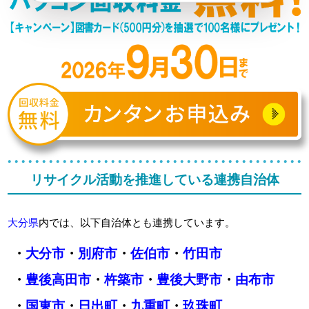
リサイクル活動を推進している連携自治体
大分県
内では、以下自治体とも連携しています。
・
大分市
・
別府市
・
佐伯市
・
竹田市
・
豊後高田市
・
杵築市
・
豊後大野市
・
由布市
・
国東市
・
日出町
・
九重町
・
玖珠町