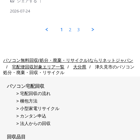
'
パ
出
シェアする
者
2026
Share
ソ
荷
様
Review
2026-07-24
コ
後
on
by
ン
の
24
パ
回
処
Jul
ソ
収
理
1
2
3
2026
コ
ご
も
ン
利
早
回
用
く
収
者
し
ご
様
て
利
on
頂
パソコン無料回収(処分・廃棄・リサイクル)ならリネットジャパン
用
24
き
宅配便回収対象エリア一覧
大分県
津久見市
のパソコン
者
Jul
満
処分・廃棄・回収・リサイクル
様
2026
足
on
し
24
て
パソコン宅配回収
Jul
い
> 宅配回収の流れ
2026
ま
> 梱包方法
す。
> 小型家電リサイクル
> カンタン申込
> 法人からの回収
回収品目