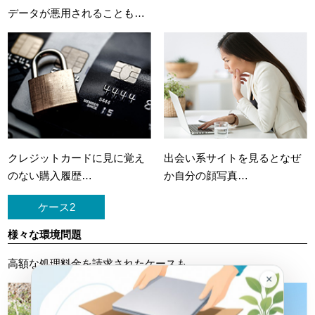
データが悪用されることも…
クレジットカードに
見に覚え
出会い系サイトを見ると
なぜ
のない購入履歴…
か自分の顔写真…
ケース2
様々な環境問題
高額な処理料金を請求されたケースも…
×