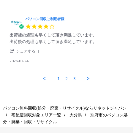
25
by
回
利
Jul
パ
収
用
2026
ソ
ご
コ
パソコン回収ご利用者様
利
ン
用
4.0
回
者
star
収
様
出荷後の処理も早くして頂き満足しています。
rating
ご
on
Review
review
出荷後の処理も早くして頂き満足しています。
利
24
by
stating
用
Jul
'
パ
出
シェアする
者
2026
Share
ソ
荷
様
Review
2026-07-24
コ
後
on
by
ン
の
24
パ
回
処
Jul
ソ
収
理
1
2
3
2026
コ
ご
も
ン
利
早
回
用
く
収
者
し
ご
様
て
利
on
頂
パソコン無料回収(処分・廃棄・リサイクル)ならリネットジャパン
用
24
き
宅配便回収対象エリア一覧
大分県
別府市
のパソコン処
者
Jul
満
様
2026
足
分・廃棄・回収・リサイクル
on
し
24
て