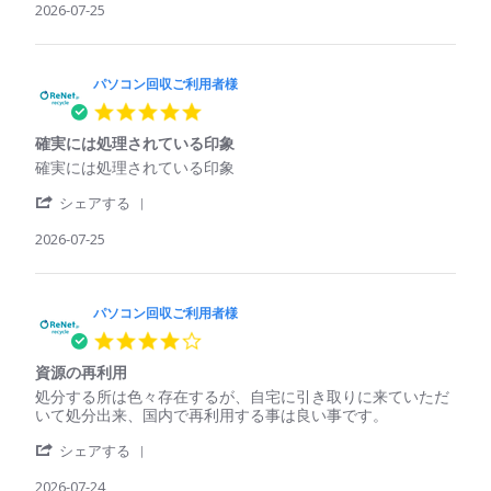
2026
Review
2026-07-25
ご
い
by
利
た
パ
用
パ
ソ
者
ソ
コ
パソコン回収ご利用者様
様
コ
ン
on
ン
5.0
回
25
で
star
収
Jul
も
確実には処理されている印象
rating
ご
2026
回
Review
review
確実には処理されている印象
利
収
by
stating
用
し
'
パ
確
シェアする
者
て
Share
ソ
実
様
く
Review
2026-07-25
コ
に
on
れ
by
ン
は
25
た
パ
回
処
Jul
ソ
収
理
2026
コ
パソコン回収ご利用者様
ご
さ
ン
利
れ
4.0
回
用
て
star
収
者
い
資源の再利用
rating
ご
様
る
Review
review
処分する所は色々存在するが、自宅に引き取りに来ていただ
利
on
印
by
stating
いて処分出来、国内で再利用する事は良い事です。
用
25
象
パ
資
者
Jul
'
ソ
源
シェアする
様
2026
Share
コ
の
on
Review
2026-07-24
ン
再