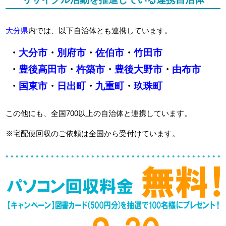
大分県
内では、以下自治体とも連携しています。
・
大分市
・
別府市
・
佐伯市
・
竹田市
・
豊後高田市
・
杵築市
・
豊後大野市
・
由布市
・
国東市
・
日出町
・
九重町
・
玖珠町
この他にも、全国700以上の自治体と連携しています。
※宅配便回収のご依頼は全国から受付けています。