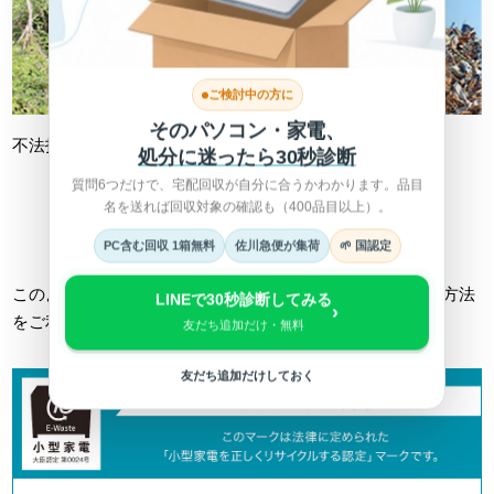
ご検討中の方に
そのパソコン・家電、
不法投棄
不適切処理
処分に迷ったら30秒診断
質問6つだけで、宅配回収が自分に合うかわかります。品目
名を送れば回収対象の確認も（400品目以上）。
詳しくは総務省HPへ >
PC含む回収 1箱無料
佐川急便が集荷
🌱 国認定
このようなトラブルに巻き込まれない為にも、正しい回収方法
LINEで30秒診断してみる
›
をご利用ください。
友だち追加だけ・無料
友だち追加だけしておく