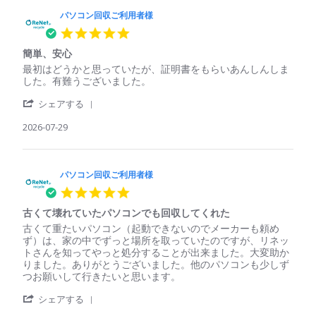
パソコン回収ご利用者様
5.0
star
簡単、安心
rating
Review
review
最初はどうかと思っていたが、証明書をもらいあんしんしま
by
stating
した。有難うございました。
パ
簡
'
ソ
単、
シェアする
Share
コ
安
Review
2026-07-29
ン
心
by
回
パ
収
ソ
ご
コ
パソコン回収ご利用者様
利
ン
用
5.0
回
者
star
収
様
古くて壊れていたパソコンでも回収してくれた
rating
ご
on
Review
review
古くて重たいパソコン（起動できないのでメーカーも頼め
利
29
by
stating
ず）は、家の中でずっと場所を取っていたのですが、リネッ
用
Jul
パ
古
トさんを知ってやっと処分することが出来ました。大変助か
者
2026
ソ
く
りました。ありがとうございました。他のパソコンも少しず
様
コ
て
つお願いして行きたいと思います。
on
ン
壊
29
'
回
れ
シェアする
Jul
Share
収
て