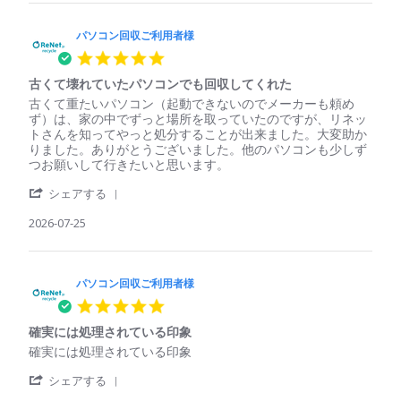
パ
収
ソ
ご
コ
パソコン回収ご利用者様
利
ン
用
5.0
回
者
star
収
様
古くて壊れていたパソコンでも回収してくれた
rating
ご
on
Review
review
古くて重たいパソコン（起動できないのでメーカーも頼め
利
29
by
stating
ず）は、家の中でずっと場所を取っていたのですが、リネッ
用
Jul
パ
古
トさんを知ってやっと処分することが出来ました。大変助か
者
2026
ソ
く
りました。ありがとうございました。他のパソコンも少しず
様
コ
て
つお願いして行きたいと思います。
on
ン
壊
29
'
回
れ
シェアする
Jul
Share
収
て
2026
Review
2026-07-25
ご
い
by
利
た
パ
用
パ
ソ
者
ソ
コ
パソコン回収ご利用者様
様
コ
ン
on
ン
5.0
回
25
で
star
収
Jul
も
確実には処理されている印象
rating
ご
2026
回
Review
review
確実には処理されている印象
利
収
by
stating
用
し
'
パ
確
シェアする
者
て
Share
ソ
実