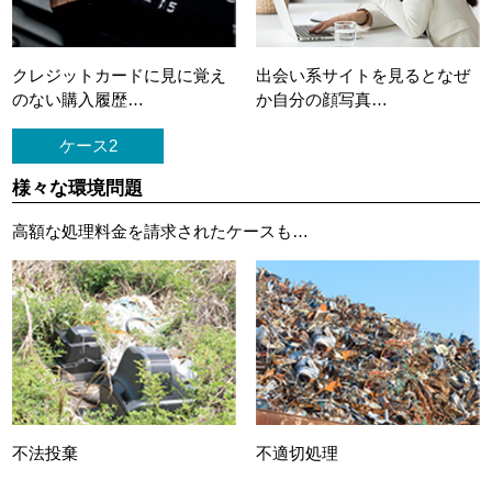
クレジットカードに
見に覚え
出会い系サイトを見ると
なぜ
のない購入履歴…
か自分の顔写真…
ケース2
様々な環境問題
高額な処理料金を請求されたケースも…
不法投棄
不適切処理