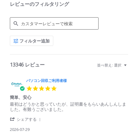
レビューのフィルタリング
Search
フィルター追加
Reviews
13346 レビュー
並べ替え:
選択
パソコン回収ご利用者様
5.0
star
簡単、安心
rating
Review
review
最初はどうかと思っていたが、証明書をもらいあんしんしま
by
stating
した。有難うございました。
パ
簡
'
ソ
単、
シェアする
Share
コ
安
Review
2026-07-29
ン
心
by
回