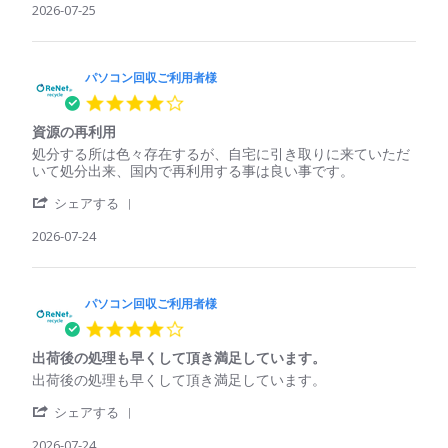
様
く
Review
2026-07-25
コ
に
on
れ
by
ン
は
25
た
パ
回
処
Jul
ソ
収
理
2026
コ
パソコン回収ご利用者様
ご
さ
ン
利
れ
4.0
回
用
て
star
収
者
い
資源の再利用
rating
ご
様
る
Review
review
処分する所は色々存在するが、自宅に引き取りに来ていただ
利
on
印
by
stating
いて処分出来、国内で再利用する事は良い事です。
用
25
象
パ
資
者
Jul
'
ソ
源
シェアする
様
2026
Share
コ
の
on
Review
2026-07-24
ン
再
25
by
回
利
Jul
パ
収
用
2026
ソ
ご
コ
パソコン回収ご利用者様
利
ン
用
4.0
回
者
star
収
様
出荷後の処理も早くして頂き満足しています。
rating
ご
on
Review
review
出荷後の処理も早くして頂き満足しています。
利
24
by
stating
用
Jul
'
パ
出
シェアする
者
2026
Share
ソ
荷
様
Review
2026-07-24
コ
後