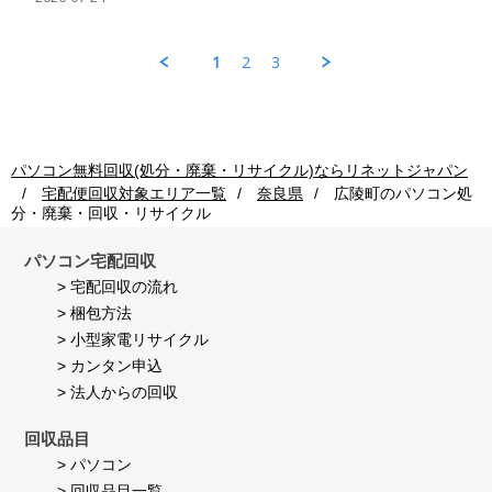
on
by
ン
の
24
パ
回
処
Jul
ソ
収
理
1
2
3
2026
コ
ご
も
ン
利
早
回
用
く
収
者
し
ご
様
て
利
on
頂
パソコン無料回収(処分・廃棄・リサイクル)ならリネットジャパン
用
24
き
宅配便回収対象エリア一覧
奈良県
広陵町
のパソコン処
者
Jul
満
分・廃棄・回収・リサイクル
様
2026
足
on
し
24
て
パソコン宅配回収
Jul
い
> 宅配回収の流れ
2026
ま
> 梱包方法
す。
> 小型家電リサイクル
> カンタン申込
> 法人からの回収
回収品目
> パソコン
> 回収品目一覧