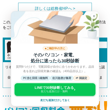
詳しくは総務省HPへ >
×
このようなトラブルに巻き込まれない為にも、正しい回収方法
をご利用ください。
ご検討中の方に
そのパソコン・家電、
処分に迷ったら30秒診断
質問6つだけで、宅配回収が自分に合うかわかります。品目
リネットジャパンは「小型家電リサイクル法」の認定を受けた認
名を送れば回収対象の確認も（400品目以上）。
定事業者です。
全国700以上の自治体とも連携してリサイクルを推進していま
PC含む回収 1箱無料
佐川急便が集荷
🌱 国認定
す。
LINEで30秒診断してみる
›
友だち追加だけ・無料
友だち追加だけしておく