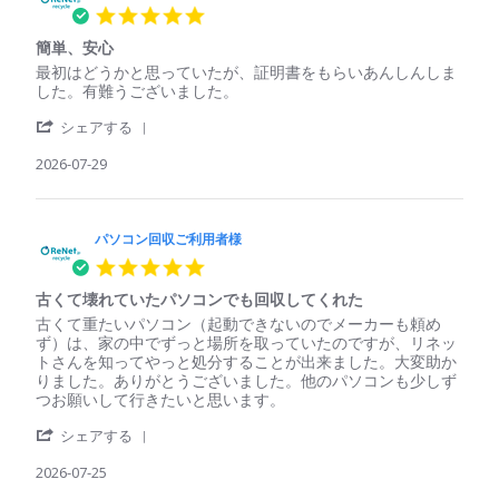
5.0
star
簡単、安心
rating
Review
review
最初はどうかと思っていたが、証明書をもらいあんしんしま
by
stating
した。有難うございました。
パ
簡
'
ソ
単、
シェアする
Share
コ
安
Review
2026-07-29
ン
心
by
回
パ
収
ソ
ご
コ
パソコン回収ご利用者様
利
ン
用
5.0
回
者
star
収
様
古くて壊れていたパソコンでも回収してくれた
rating
ご
on
Review
review
古くて重たいパソコン（起動できないのでメーカーも頼め
利
29
by
stating
ず）は、家の中でずっと場所を取っていたのですが、リネッ
用
Jul
パ
古
トさんを知ってやっと処分することが出来ました。大変助か
者
2026
ソ
く
りました。ありがとうございました。他のパソコンも少しず
様
コ
て
つお願いして行きたいと思います。
on
ン
壊
29
'
回
れ
シェアする
Jul
Share
収
て
2026
Review
2026-07-25
ご
い
by
利
た