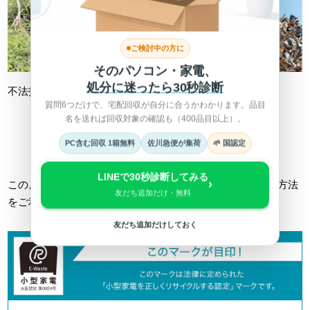
ご検討中の方に
そのパソコン・家電、
処分に迷ったら30秒診断
不法投棄
不適切処理
質問6つだけで、宅配回収が自分に合うかわかります。品目
名を送れば回収対象の確認も（400品目以上）。
詳しくは総務省HPへ >
PC含む回収 1箱無料
佐川急便が集荷
🌱 国認定
LINEで30秒診断してみる
›
このようなトラブルに巻き込まれない為にも、正しい回収方法
友だち追加だけ・無料
をご利用ください。
友だち追加だけしておく