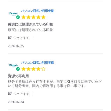
パ
用
パ
ソ
者
ソ
コ
パソコン回収ご利用者様
様
コ
ン
on
ン
5.0
回
25
で
star
収
Jul
も
確実には処理されている印象
rating
ご
2026
回
Review
review
確実には処理されている印象
利
収
by
stating
用
し
'
パ
確
シェアする
者
て
Share
ソ
実
様
く
Review
2026-07-25
コ
に
on
れ
by
ン
は
25
た
パ
回
処
Jul
ソ
収
理
2026
コ
パソコン回収ご利用者様
ご
さ
ン
利
れ
4.0
回
用
て
star
収
者
い
資源の再利用
rating
ご
様
る
Review
review
処分する所は色々存在するが、自宅に引き取りに来ていただ
利
on
印
by
stating
いて処分出来、国内で再利用する事は良い事です。
用
25
象
パ
資
者
Jul
'
ソ
源
シェアする
様
2026
Share
コ
の
on
Review
2026-07-24
ン
再
25
by
回
利
Jul
パ
収
用