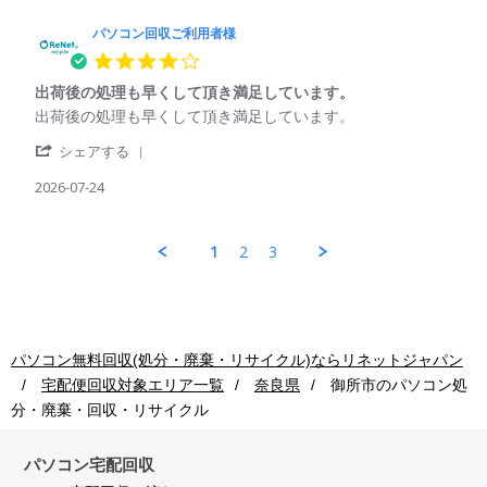
2026
ソ
ご
コ
パソコン回収ご利用者様
利
ン
用
4.0
回
者
star
収
様
出荷後の処理も早くして頂き満足しています。
rating
ご
on
Review
review
出荷後の処理も早くして頂き満足しています。
利
24
by
stating
用
Jul
'
パ
出
シェアする
者
2026
Share
ソ
荷
様
Review
2026-07-24
コ
後
on
by
ン
の
24
パ
回
処
Jul
ソ
収
理
1
2
3
2026
コ
ご
も
ン
利
早
回
用
く
収
者
し
ご
様
て
利
on
頂
パソコン無料回収(処分・廃棄・リサイクル)ならリネットジャパン
用
24
き
宅配便回収対象エリア一覧
奈良県
御所市
のパソコン処
者
Jul
満
様
2026
足
分・廃棄・回収・リサイクル
on
し
24
て
Jul
パソコン宅配回収
い
2026
ま