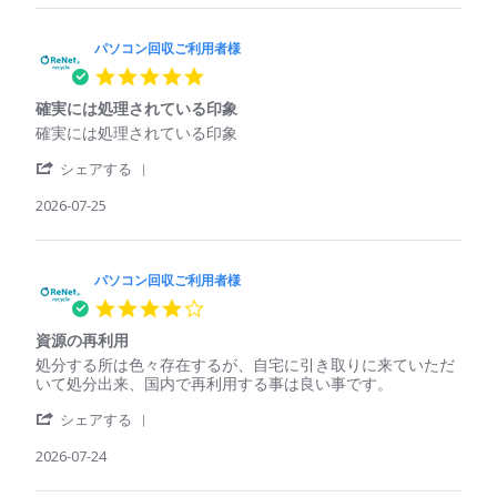
パ
用
パ
ソ
者
ソ
コ
パソコン回収ご利用者様
様
コ
ン
on
ン
5.0
回
25
で
star
収
Jul
も
確実には処理されている印象
rating
ご
2026
回
Review
review
確実には処理されている印象
利
収
by
stating
用
し
'
パ
確
シェアする
者
て
Share
ソ
実
様
く
Review
2026-07-25
コ
に
on
れ
by
ン
は
25
た
パ
回
処
Jul
ソ
収
理
2026
コ
パソコン回収ご利用者様
ご
さ
ン
利
れ
4.0
回
用
て
star
収
者
い
資源の再利用
rating
ご
様
る
Review
review
処分する所は色々存在するが、自宅に引き取りに来ていただ
利
on
印
by
stating
いて処分出来、国内で再利用する事は良い事です。
用
25
象
パ
資
者
Jul
'
ソ
源
シェアする
様
2026
Share
コ
の
on
Review
2026-07-24
ン
再
25
by
回
利
Jul
パ
収
用