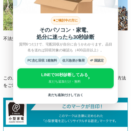
ご検討中の方に
そのパソコン・家電、
処分に迷ったら30秒診断
不法投棄
不適切処理
質問6つだけで、宅配回収が自分に合うかわかります。品目
名を送れば回収対象の確認も（400品目以上）。
詳しくは総務省HPへ >
PC含む回収 1箱無料
佐川急便が集荷
🌱 国認定
LINEで30秒診断してみる
›
このようなトラブルに巻き込まれない為にも、正しい回収方法
友だち追加だけ・無料
をご利用ください。
友だち追加だけしておく