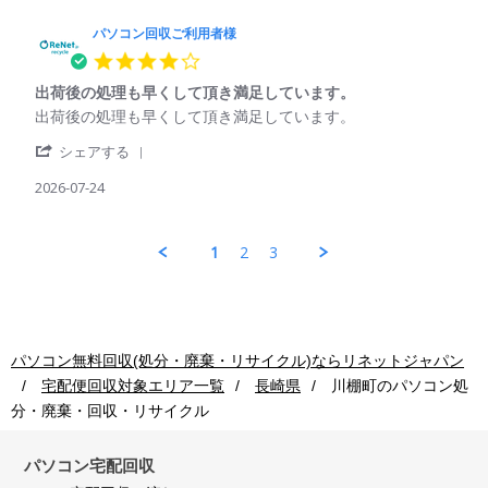
2026
ソ
ご
コ
パソコン回収ご利用者様
利
ン
用
4.0
回
者
star
収
様
出荷後の処理も早くして頂き満足しています。
rating
ご
on
Review
review
出荷後の処理も早くして頂き満足しています。
利
24
by
stating
用
Jul
'
パ
出
シェアする
者
2026
Share
ソ
荷
様
Review
2026-07-24
コ
後
on
by
ン
の
24
パ
回
処
Jul
ソ
収
理
1
2
3
2026
コ
ご
も
ン
利
早
回
用
く
収
者
し
ご
様
て
利
on
頂
パソコン無料回収(処分・廃棄・リサイクル)ならリネットジャパン
用
24
き
宅配便回収対象エリア一覧
長崎県
川棚町
のパソコン処
者
Jul
満
様
2026
足
分・廃棄・回収・リサイクル
on
し
24
て
Jul
パソコン宅配回収
い
2026
ま