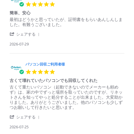
5.0
star
簡単、安心
rating
Review
review
最初はどうかと思っていたが、証明書をもらいあんしんしま
by
stating
した。有難うございました。
パ
簡
'
ソ
単、
シェアする
Share
コ
安
Review
2026-07-29
ン
心
by
回
パ
収
ソ
ご
コ
パソコン回収ご利用者様
利
ン
用
5.0
回
者
star
収
様
古くて壊れていたパソコンでも回収してくれた
rating
ご
on
Review
review
古くて重たいパソコン（起動できないのでメーカーも頼め
利
29
by
stating
ず）は、家の中でずっと場所を取っていたのですが、リネッ
用
Jul
パ
古
トさんを知ってやっと処分することが出来ました。大変助か
者
2026
ソ
く
りました。ありがとうございました。他のパソコンも少しず
様
コ
て
つお願いして行きたいと思います。
on
ン
壊
29
'
回
れ
シェアする
Jul
Share
収
て
2026
Review
2026-07-25
ご
い
by
利
た