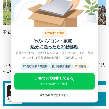
不法投棄
不適切処理
ご検討中の方に
そのパソコン・家電、
処分に迷ったら30秒診断
詳しくは総務省HPへ >
質問6つだけで、宅配回収が自分に合うかわかります。品目
名を送れば回収対象の確認も（400品目以上）。
このようなトラブルに巻き込まれない為にも、正しい回収方法
PC含む回収 1箱無料
佐川急便が集荷
🌱 国認定
をご利用ください。
LINEで30秒診断してみる
›
友だち追加だけ・無料
友だち追加だけしておく