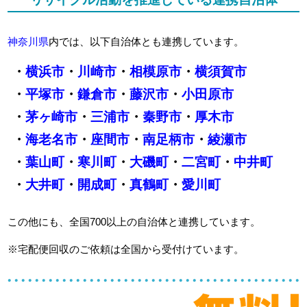
神奈川県
内では、以下自治体とも連携しています。
・
横浜市
・
川崎市
・
相模原市
・
横須賀市
・
平塚市
・
鎌倉市
・
藤沢市
・
小田原市
・
茅ヶ崎市
・
三浦市
・
秦野市
・
厚木市
・
海老名市
・
座間市
・
南足柄市
・
綾瀬市
・
葉山町
・
寒川町
・
大磯町
・
二宮町
・
中井町
・
大井町
・
開成町
・
真鶴町
・
愛川町
この他にも、全国700以上の自治体と連携しています。
※宅配便回収のご依頼は全国から受付けています。