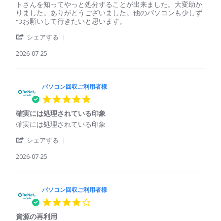
用
Jul
パ
古
トさんを知ってやっと処分することが出来ました。大変助か
者
2026
ソ
く
りました。ありがとうございました。他のパソコンも少しず
様
コ
て
つお願いして行きたいと思います。
on
ン
壊
29
'
回
れ
シェアする
Jul
Share
収
て
2026
Review
2026-07-25
ご
い
by
利
た
パ
用
パ
ソ
者
ソ
コ
パソコン回収ご利用者様
様
コ
ン
on
ン
5.0
回
25
で
star
収
Jul
も
確実には処理されている印象
rating
ご
2026
回
Review
review
確実には処理されている印象
利
収
by
stating
用
し
'
パ
確
シェアする
者
て
Share
ソ
実
様
く
Review
2026-07-25
コ
に
on
れ
by
ン
は
25
た
パ
回
処
Jul
ソ
収
理
2026
コ
パソコン回収ご利用者様
ご
さ
ン
利
れ
4.0
回
用
て
star
収
者
い
資源の再利用
rating