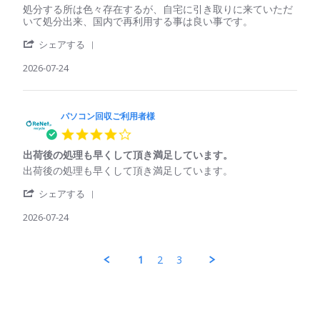
ご
様
る
Review
review
処分する所は色々存在するが、自宅に引き取りに来ていただ
利
on
印
by
stating
いて処分出来、国内で再利用する事は良い事です。
用
25
象
パ
資
者
Jul
'
ソ
源
シェアする
様
2026
Share
コ
の
on
Review
2026-07-24
ン
再
25
by
回
利
Jul
パ
収
用
2026
ソ
ご
コ
パソコン回収ご利用者様
利
ン
用
4.0
回
者
star
収
様
出荷後の処理も早くして頂き満足しています。
rating
ご
on
Review
review
出荷後の処理も早くして頂き満足しています。
利
24
by
stating
用
Jul
'
パ
出
シェアする
者
2026
Share
ソ
荷
様
Review
2026-07-24
コ
後
on
by
ン
の
24
パ
回
処
Jul
ソ
収
理
1
2
3
2026
コ
ご
も
ン
利
早
回
用
く
収
者
し
ご
様
て