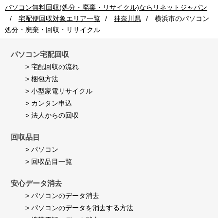
利
on
頂
パソコン無料回収(処分・廃棄・リサイクル)ならリネットジャパン
用
24
き
宅配便回収対象エリア一覧
神奈川県
横浜市
のパソコン
者
Jul
満
様
2026
足
処分・廃棄・回収・リサイクル
on
し
24
て
Jul
パソコン宅配回収
い
2026
ま
> 宅配回収の流れ
す。
> 梱包方法
> 小型家電リサイクル
> カンタン申込
> 法人からの回収
回収品目
> パソコン
> 回収品目一覧
安心データ消去
> パソコンのデータ消去
> パソコンのデータを消去する方法