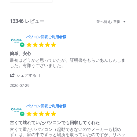
13346 レビュー
並べ替え:
選択
パソコン回収ご利用者様
5.0
star
簡単、安心
rating
Review
review
最初はどうかと思っていたが、証明書をもらいあんしんしま
by
stating
した。有難うございました。
パ
簡
'
ソ
単、
シェアする
Share
コ
安
Review
2026-07-29
ン
心
by
回
パ
収
ソ
ご
コ
パソコン回収ご利用者様
利
ン
用
5.0
回
者
star
収
様
古くて壊れていたパソコンでも回収してくれた
rating
ご
on
Review
review
古くて重たいパソコン（起動できないのでメーカーも頼め
利
29
by
stating
ず）は、家の中でずっと場所を取っていたのですが、リネッ