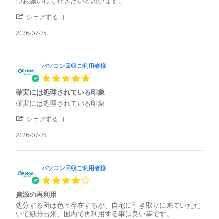
コ
て
つお願いして行きたいと思います。
on
ン
壊
29
'
回
れ
シェアする
Jul
Share
収
て
2026
Review
2026-07-25
ご
い
by
利
た
パ
用
パ
ソ
者
ソ
コ
パソコン回収ご利用者様
様
コ
ン
on
ン
5.0
回
25
で
star
収
Jul
も
確実には処理されている印象
rating
ご
2026
回
Review
review
確実には処理されている印象
利
収
by
stating
用
し
'
パ
確
シェアする
者
て
Share
ソ
実
様
く
Review
2026-07-25
コ
に
on
れ
by
ン
は
25
た
パ
回
処
Jul
ソ
収
理
2026
コ
パソコン回収ご利用者様
ご
さ
ン
利
れ
4.0
回
用
て
star
収
者
い
資源の再利用
rating
ご
様
る
Review
review
処分する所は色々存在するが、自宅に引き取りに来ていただ
利
on
印
by
stating
いて処分出来、国内で再利用する事は良い事です。
用
25
象