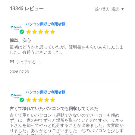
13346 レビュー
並べ替え:
選択
パソコン回収ご利用者様
5.0
star
簡単、安心
rating
Review
review
最初はどうかと思っていたが、証明書をもらいあんしんしま
by
stating
した。有難うございました。
パ
簡
'
ソ
単、
シェアする
Share
コ
安
Review
2026-07-29
ン
心
by
回
パ
収
ソ
ご
コ
パソコン回収ご利用者様
利
ン
用
5.0
回
者
star
収
様
古くて壊れていたパソコンでも回収してくれた
rating
ご
on
Review
review
古くて重たいパソコン（起動できないのでメーカーも頼め
利
29
by
stating
ず）は、家の中でずっと場所を取っていたのですが、リネッ
用
Jul
パ
古
トさんを知ってやっと処分することが出来ました。大変助か
者
2026
ソ
く
りました。ありがとうございました。他のパソコンも少しず
様