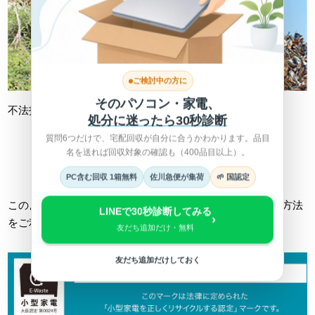
ご検討中の方に
そのパソコン・家電、
不法投棄
不適切処理
処分に迷ったら30秒診断
質問6つだけで、宅配回収が自分に合うかわかります。品目
名を送れば回収対象の確認も（400品目以上）。
詳しくは総務省HPへ >
PC含む回収 1箱無料
佐川急便が集荷
🌱 国認定
このようなトラブルに巻き込まれない為にも、正しい回収方法
LINEで30秒診断してみる
›
をご利用ください。
友だち追加だけ・無料
友だち追加だけしておく