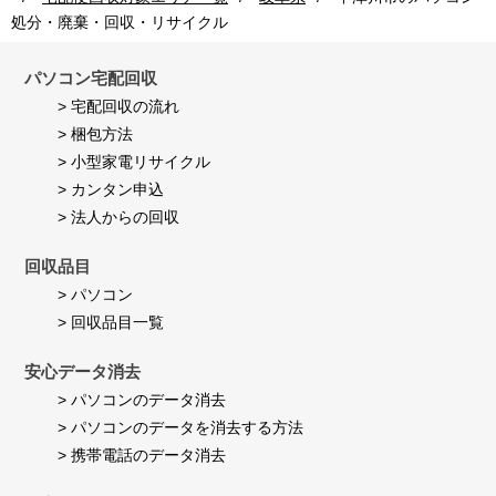
者
Jul
満
様
2026
足
処分・廃棄・回収・リサイクル
on
し
24
て
Jul
パソコン宅配回収
い
2026
ま
> 宅配回収の流れ
す。
> 梱包方法
> 小型家電リサイクル
> カンタン申込
> 法人からの回収
回収品目
> パソコン
> 回収品目一覧
安心データ消去
> パソコンのデータ消去
> パソコンのデータを消去する方法
> 携帯電話のデータ消去