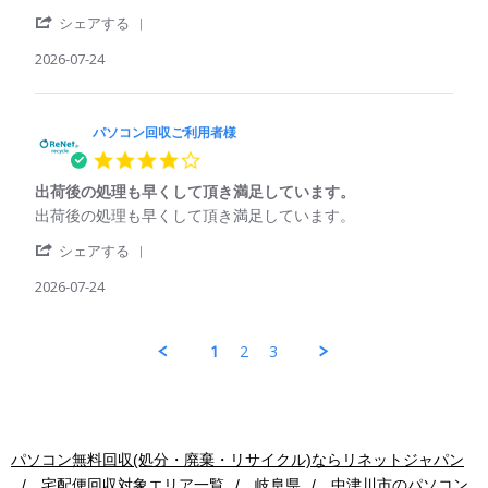
パ
資
者
Jul
'
ソ
源
シェアする
様
2026
Share
コ
の
on
Review
2026-07-24
ン
再
25
by
回
利
Jul
パ
収
用
2026
ソ
ご
コ
パソコン回収ご利用者様
利
ン
用
4.0
回
者
star
収
様
出荷後の処理も早くして頂き満足しています。
rating
ご
on
Review
review
出荷後の処理も早くして頂き満足しています。
利
24
by
stating
用
Jul
'
パ
出
シェアする
者
2026
Share
ソ
荷
様
Review
2026-07-24
コ
後
on
by
ン
の
24
パ
回
処
Jul
ソ
収
理
1
2
3
2026
コ
ご
も
ン
利
早
回
用
く
収
者
し
ご
様
て
利
on
頂
パソコン無料回収(処分・廃棄・リサイクル)ならリネットジャパン
用
24
き
宅配便回収対象エリア一覧
岐阜県
中津川市
のパソコン