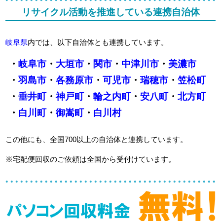
リサイクル活動を推進している連携自治体
岐阜県
内では、以下自治体とも連携しています。
・
岐阜市
・
大垣市
・
関市
・
中津川市
・
美濃市
・
羽島市
・
各務原市
・
可児市
・
瑞穂市
・
笠松町
・
垂井町
・
神戸町
・
輪之内町
・
安八町
・
北方町
・
白川町
・
御嵩町
・
白川村
この他にも、全国700以上の自治体と連携しています。
※宅配便回収のご依頼は全国から受付けています。