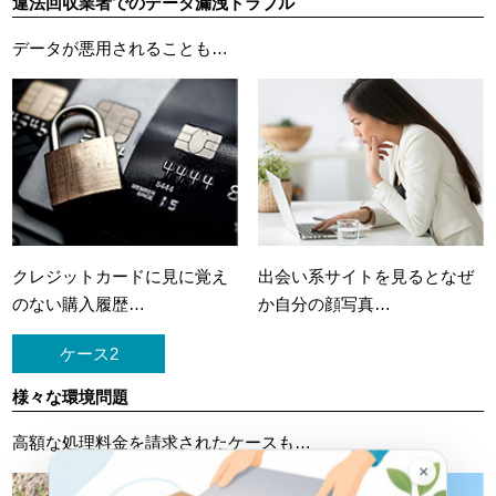
違法回収業者でのデータ漏洩トラブル
データが悪用されることも…
クレジットカードに
見に覚え
出会い系サイトを見ると
なぜ
のない購入履歴…
か自分の顔写真…
ケース2
様々な環境問題
高額な処理料金を請求されたケースも…
×