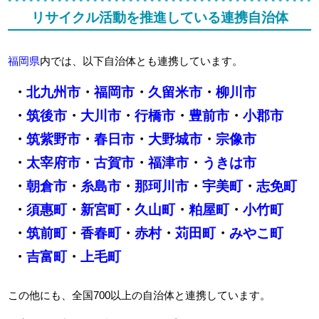
リサイクル活動を推進している連携自治体
福岡県
内では、以下自治体とも連携しています。
・
北九州市
・
福岡市
・
久留米市
・
柳川市
・
筑後市
・
大川市
・
行橋市
・
豊前市
・
小郡市
・
筑紫野市
・
春日市
・
大野城市
・
宗像市
・
太宰府市
・
古賀市
・
福津市
・
うきは市
・
朝倉市
・
糸島市
・
那珂川市
・
宇美町
・
志免町
・
須惠町
・
新宮町
・
久山町
・
粕屋町
・
小竹町
・
筑前町
・
香春町
・
赤村
・
苅田町
・
みやこ町
・
吉富町
・
上毛町
この他にも、全国700以上の自治体と連携しています。