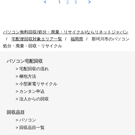
1
2
3
2026
コ
ご
も
ン
利
早
回
用
く
収
者
し
ご
様
て
利
on
頂
パソコン無料回収(処分・廃棄・リサイクル)ならリネットジャパン
用
24
き
宅配便回収対象エリア一覧
福岡県
那珂川市
のパソコン
者
Jul
満
様
2026
足
処分・廃棄・回収・リサイクル
on
し
24
て
Jul
パソコン宅配回収
い
2026
ま
> 宅配回収の流れ
す。
> 梱包方法
> 小型家電リサイクル
> カンタン申込
> 法人からの回収
回収品目
> パソコン
> 回収品目一覧