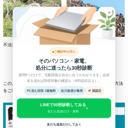
×
不法投棄
不適切処理
ご検討中の方に
そのパソコン・家電、
詳しくは総務省HPへ >
処分に迷ったら30秒診断
質問6つだけで、宅配回収が自分に合うかわかります。品目
名を送れば回収対象の確認も（400品目以上）。
このようなトラブルに巻き込まれない為にも、正しい回収方法
をご利用ください。
PC含む回収 1箱無料
佐川急便が集荷
🌱 国認定
LINEで30秒診断してみる
›
友だち追加だけ・無料
友だち追加だけしておく