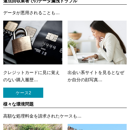
違法回収業者でのデータ漏洩トラブル
データが悪用されることも…
クレジットカードに
見に覚え
出会い系サイトを見ると
なぜ
のない購入履歴…
か自分の顔写真…
ケース2
様々な環境問題
高額な処理料金を請求されたケースも…