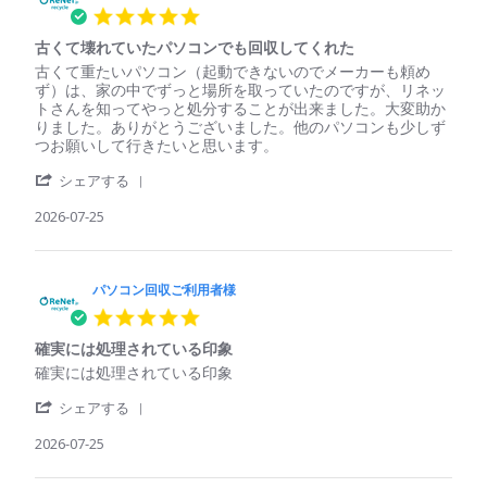
ン
用
5.0
回
者
star
収
様
古くて壊れていたパソコンでも回収してくれた
rating
ご
on
Review
review
古くて重たいパソコン（起動できないのでメーカーも頼め
利
29
by
stating
ず）は、家の中でずっと場所を取っていたのですが、リネッ
用
Jul
パ
古
トさんを知ってやっと処分することが出来ました。大変助か
者
2026
ソ
く
りました。ありがとうございました。他のパソコンも少しず
様
コ
て
つお願いして行きたいと思います。
on
ン
壊
29
'
回
れ
シェアする
Jul
Share
収
て
2026
Review
2026-07-25
ご
い
by
利
た
パ
用
パ
ソ
者
ソ
コ
パソコン回収ご利用者様
様
コ
ン
on
ン
5.0
回
25
で
star
収
Jul
も
確実には処理されている印象
rating
ご
2026
回
Review
review
確実には処理されている印象
利
収
by
stating
用
し
'
パ
確
シェアする
者
て
Share
ソ
実
様
く
Review
2026-07-25
コ
に
on
れ
by
ン
は
25
た
パ
回
処