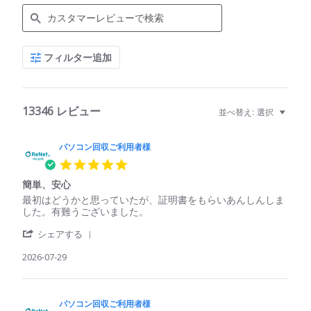
Search
フィルター追加
Reviews
13346 レビュー
並べ替え:
選択
パソコン回収ご利用者様
5.0
star
簡単、安心
rating
Review
review
最初はどうかと思っていたが、証明書をもらいあんしんしま
by
stating
した。有難うございました。
パ
簡
'
ソ
単、
シェアする
Share
コ
安
Review
2026-07-29
ン
心
by
回
パ
収
ソ
ご
コ
パソコン回収ご利用者様
利