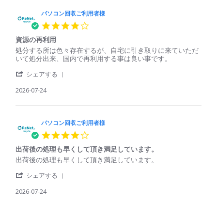
Jul
ソ
収
理
2026
コ
パソコン回収ご利用者様
ご
さ
ン
利
れ
4.0
回
用
て
star
収
者
い
資源の再利用
rating
ご
様
る
Review
review
処分する所は色々存在するが、自宅に引き取りに来ていただ
利
on
印
by
stating
いて処分出来、国内で再利用する事は良い事です。
用
25
象
パ
資
者
Jul
'
ソ
源
シェアする
様
2026
Share
コ
の
on
Review
2026-07-24
ン
再
25
by
回
利
Jul
パ
収
用
2026
ソ
ご
コ
パソコン回収ご利用者様
利
ン
用
4.0
回
者
star
収
様
出荷後の処理も早くして頂き満足しています。
rating
ご
on
Review
review
出荷後の処理も早くして頂き満足しています。
利
24
by
stating
用
Jul
'
パ
出
シェアする
者
2026
Share
ソ
荷
様
Review
2026-07-24
コ
後
on
by
ン
の
24
パ
回
処
Jul
ソ
収
理