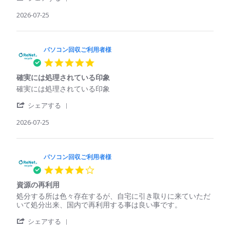
Jul
Share
収
て
2026
Review
2026-07-25
ご
い
by
利
た
パ
用
パ
ソ
者
ソ
コ
パソコン回収ご利用者様
様
コ
ン
on
ン
5.0
回
25
で
star
収
Jul
も
確実には処理されている印象
rating
ご
2026
回
Review
review
確実には処理されている印象
利
収
by
stating
用
し
'
パ
確
シェアする
者
て
Share
ソ
実
様
く
Review
2026-07-25
コ
に
on
れ
by
ン
は
25
た
パ
回
処
Jul
ソ
収
理
2026
コ
パソコン回収ご利用者様
ご
さ
ン
利
れ
4.0
回
用
て
star
収
者
い
資源の再利用
rating
ご
様
る
Review
review
処分する所は色々存在するが、自宅に引き取りに来ていただ
利
on
印
by
stating
いて処分出来、国内で再利用する事は良い事です。
用
25
象
パ
資
者
Jul
'
ソ
源
シェアする
様
2026
Share