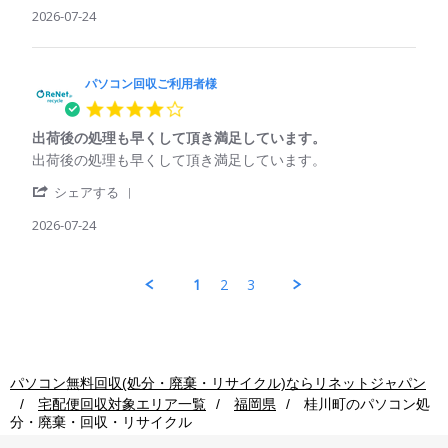
コ
の
on
Review
2026-07-24
ン
再
25
by
回
利
Jul
パ
収
用
2026
ソ
ご
コ
パソコン回収ご利用者様
利
ン
用
4.0
回
者
star
収
様
出荷後の処理も早くして頂き満足しています。
rating
ご
on
Review
review
出荷後の処理も早くして頂き満足しています。
利
24
by
stating
用
Jul
'
パ
出
シェアする
者
2026
Share
ソ
荷
様
Review
2026-07-24
コ
後
on
by
ン
の
24
パ
回
処
Jul
ソ
収
理
1
2
3
2026
コ
ご
も
ン
利
早
回
用
く
収
者
し
ご
様
て
利
on
頂
パソコン無料回収(処分・廃棄・リサイクル)ならリネットジャパン
用
24
き
宅配便回収対象エリア一覧
福岡県
桂川町
のパソコン処
者
Jul
満
分・廃棄・回収・リサイクル
様
2026
足
on
し