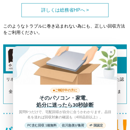
詳しくは総務省HPへ >
このようなトラブルに巻き込まれない為にも、正しい回収方法
をご利用ください。
×
リネットジャパンは「小型家電リサイクル法」の認定を受けた認
定事業者です。
ご検討中の方に
全国700以上の自治体とも連携してリサイクルを推進していま
そのパソコン・家電、
す。
処分に迷ったら30秒診断
質問6つだけで、宅配回収が自分に合うかわかります。品目
名を送れば回収対象の確認も（400品目以上）。
PC含む回収 1箱無料
佐川急便が集荷
🌱 国認定