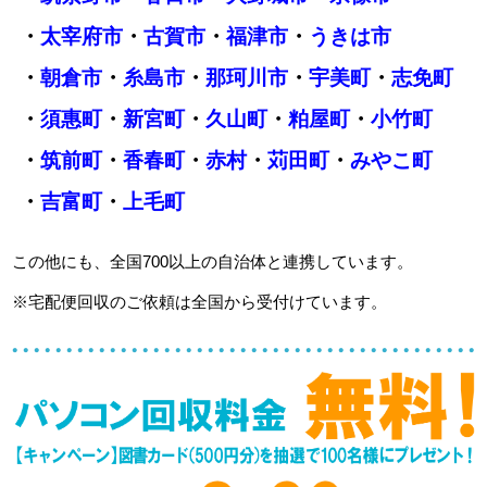
・
太宰府市
・
古賀市
・
福津市
・
うきは市
・
朝倉市
・
糸島市
・
那珂川市
・
宇美町
・
志免町
・
須惠町
・
新宮町
・
久山町
・
粕屋町
・
小竹町
・
筑前町
・
香春町
・
赤村
・
苅田町
・
みやこ町
・
吉富町
・
上毛町
この他にも、全国700以上の自治体と連携しています。
※宅配便回収のご依頼は全国から受付けています。