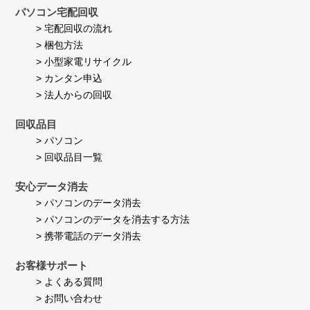
24
て
パソコン宅配回収
Jul
い
> 宅配回収の流れ
2026
ま
> 梱包方法
す。
> 小型家電リサイクル
> カンタン申込
> 法人からの回収
回収品目
> パソコン
> 回収品目一覧
安心データ消去
> パソコンのデータ消去
> パソコンのデータを消去する方法
> 携帯電話のデータ消去
お客様サポート
> よくある質問
> お問い合わせ