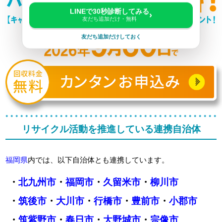
LINEで30秒診断してみる
›
友だち追加だけ・無料
友だち追加だけしておく
リサイクル活動を推進している連携自治体
福岡県
内では、以下自治体とも連携しています。
・
北九州市
・
福岡市
・
久留米市
・
柳川市
・
筑後市
・
大川市
・
行橋市
・
豊前市
・
小郡市
・
筑紫野市
・
春日市
・
大野城市
・
宗像市