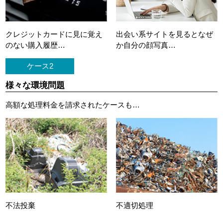
クレジットカードに
見に覚え
出会い系サイトを見ると
なぜ
のない購入履歴…
か自分の顔写真…
ケース2
様々な環境問題
高額な処理料金を請求されたケースも…
不法投棄
不適切処理