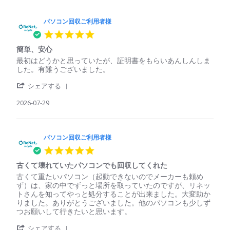
パソコン回収ご利用者様
5.0
star
簡単、安心
rating
Review
review
最初はどうかと思っていたが、証明書をもらいあんしんしま
by
stating
した。有難うございました。
パ
簡
'
ソ
単、
シェアする
Share
コ
安
Review
2026-07-29
ン
心
by
回
パ
収
ソ
ご
コ
パソコン回収ご利用者様
利
ン
用
5.0
回
者
star
収
様
古くて壊れていたパソコンでも回収してくれた
rating
ご
on
Review
review
古くて重たいパソコン（起動できないのでメーカーも頼め
利
29
by
stating
ず）は、家の中でずっと場所を取っていたのですが、リネッ
用
Jul
パ
古
トさんを知ってやっと処分することが出来ました。大変助か
者
2026
ソ
く
りました。ありがとうございました。他のパソコンも少しず
様
コ
て
つお願いして行きたいと思います。
on
ン
壊
29
'
回
れ
シェアする