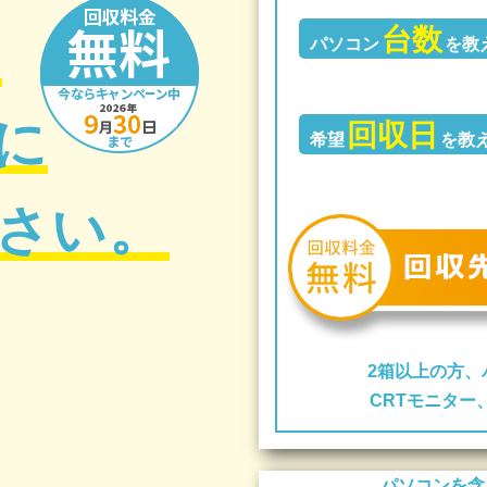
台数
の
パソコン
を教
に
回収日
希望
を教
さい。
2箱以上の方、
CRTモニタ
パソコンを含