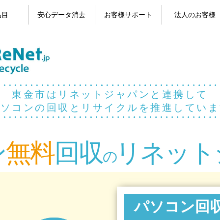
品目
安心データ消去
お客様サポート
法人のお客様
目一覧
コン
パソコンのデータ消去
携帯電話のデータ消去
よくある質問
お問い合わせ
お客様の声
マイページ
東金市はリネットジャパンと連携して
パソコンの回収とリサイクルを推進していま
ン
無料
回収
リネット
の
パソコン回