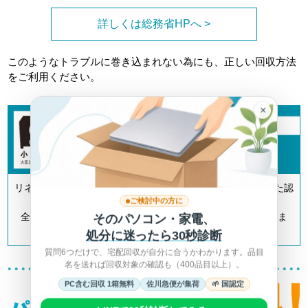
詳しくは総務省HPへ >
このようなトラブルに巻き込まれない為にも、正しい回収方法
をご利用ください。
×
リネットジャパンは「小型家電リサイクル法」の認定を受けた認
ご検討中の方に
定事業者です。
全国700以上の自治体とも連携してリサイクルを推進していま
そのパソコン・家電、
す。
処分に迷ったら30秒診断
質問6つだけで、宅配回収が自分に合うかわかります。品目
名を送れば回収対象の確認も（400品目以上）。
PC含む回収 1箱無料
佐川急便が集荷
🌱 国認定