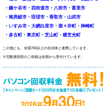
・
鎌ケ谷市
・
四街道市
・
八街市
・
富里市
・
南房総市
・
匝瑳市
・
香取市
・
山武市
・
いすみ市
・
大網白里市
・
酒々井町
・
神崎町
・
多古町
・
東庄町
・
芝山町
・
横芝光町
この他にも、全国700以上の自治体と連携しています。
※宅配便回収のご依頼は全国から受付けています。