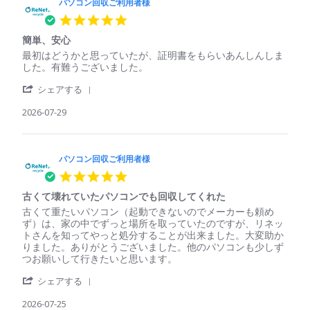
パソコン回収ご利用者様
5.0
star
簡単、安心
rating
Review
review
最初はどうかと思っていたが、証明書をもらいあんしんしま
by
stating
した。有難うございました。
パ
簡
'
ソ
単、
シェアする
Share
コ
安
Review
2026-07-29
ン
心
by
回
パ
収
ソ
ご
コ
パソコン回収ご利用者様
利
ン
用
5.0
回
者
star
収
様
古くて壊れていたパソコンでも回収してくれた
rating
ご
on
Review
review
古くて重たいパソコン（起動できないのでメーカーも頼め
利
29
by
stating
ず）は、家の中でずっと場所を取っていたのですが、リネッ
用
Jul
パ
古
トさんを知ってやっと処分することが出来ました。大変助か
者
2026
ソ
く
りました。ありがとうございました。他のパソコンも少しず
様
コ
て
つお願いして行きたいと思います。
on
ン
壊
29
'
回
れ
シェアする
Jul
Share
収
て
2026
Review
2026-07-25
ご
い