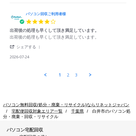
Jul
パ
収
用
2026
ソ
ご
コ
パソコン回収ご利用者様
利
ン
用
4.0
回
者
star
収
様
出荷後の処理も早くして頂き満足しています。
rating
ご
on
Review
review
出荷後の処理も早くして頂き満足しています。
利
24
by
stating
用
Jul
'
パ
出
シェアする
者
2026
Share
ソ
荷
様
Review
2026-07-24
コ
後
on
by
ン
の
24
パ
回
処
Jul
ソ
収
理
1
2
3
2026
コ
ご
も
ン
利
早
回
用
く
収
者
し
ご
様
て
利
on
頂
パソコン無料回収(処分・廃棄・リサイクル)ならリネットジャパン
用
24
き
宅配便回収対象エリア一覧
千葉県
白井市
のパソコン処
者
Jul
満
分・廃棄・回収・リサイクル
様
2026
足
on
し
24
て
パソコン宅配回収
Jul
い