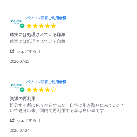
by
利
た
パ
用
パ
ソ
者
ソ
コ
パソコン回収ご利用者様
様
コ
ン
on
ン
5.0
回
25
で
star
収
Jul
も
確実には処理されている印象
rating
ご
2026
回
Review
review
確実には処理されている印象
利
収
by
stating
用
し
'
パ
確
シェアする
者
て
Share
ソ
実
様
く
Review
2026-07-25
コ
に
on
れ
by
ン
は
25
た
パ
回
処
Jul
ソ
収
理
2026
コ
パソコン回収ご利用者様
ご
さ
ン
利
れ
4.0
回
用
て
star
収
者
い
資源の再利用
rating
ご
様
る
Review
review
処分する所は色々存在するが、自宅に引き取りに来ていただ
利
on
印
by
stating
いて処分出来、国内で再利用する事は良い事です。
用
25
象
パ
資
者
Jul
'
ソ
源
シェアする
様
2026
Share
コ
の
on
Review
2026-07-24
ン
再
25
by
回
利