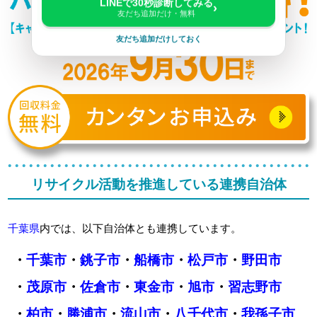
LINEで30秒診断してみる
›
友だち追加だけ・無料
友だち追加だけしておく
リサイクル活動を推進している連携自治体
千葉県
内では、以下自治体とも連携しています。
・
千葉市
・
銚子市
・
船橋市
・
松戸市
・
野田市
・
茂原市
・
佐倉市
・
東金市
・
旭市
・
習志野市
・
柏市
・
勝浦市
・
流山市
・
八千代市
・
我孫子市