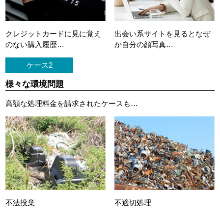
クレジットカードに
見に覚え
出会い系サイトを見ると
なぜ
のない購入履歴…
か自分の顔写真…
ケース2
様々な環境問題
高額な処理料金を請求されたケースも…
不法投棄
不適切処理