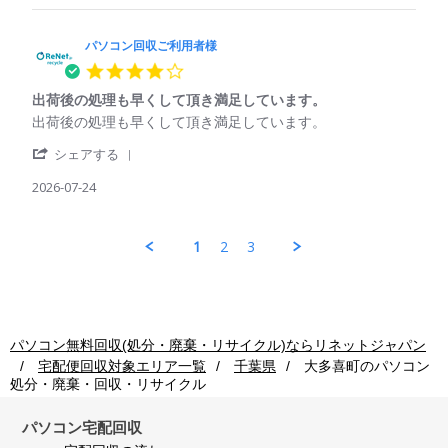
Jul
パ
収
用
2026
ソ
ご
コ
パソコン回収ご利用者様
利
ン
用
4.0
回
者
star
収
様
出荷後の処理も早くして頂き満足しています。
rating
ご
on
Review
review
出荷後の処理も早くして頂き満足しています。
利
24
by
stating
用
Jul
'
パ
出
シェアする
者
2026
Share
ソ
荷
様
Review
2026-07-24
コ
後
on
by
ン
の
24
パ
回
処
Jul
ソ
収
理
1
2
3
2026
コ
ご
も
ン
利
早
回
用
く
収
者
し
ご
様
て
利
on
頂
パソコン無料回収(処分・廃棄・リサイクル)ならリネットジャパン
用
24
き
宅配便回収対象エリア一覧
千葉県
大多喜町
のパソコン
者
Jul
満
処分・廃棄・回収・リサイクル
様
2026
足
on
し
24
て
パソコン宅配回収
Jul
い