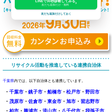
LINEで30秒診断してみる
›
友だち追加だけ・無料
友だち追加だけしておく
リサイクル活動を推進している連携自治体
千葉県
内では、以下自治体とも連携しています。
・
千葉市
・
銚子市
・
船橋市
・
松戸市
・
野田市
・
茂原市
・
佐倉市
・
東金市
・
旭市
・
習志野市
・
柏市
・
勝浦市
・
流山市
・
八千代市
・
我孫子市