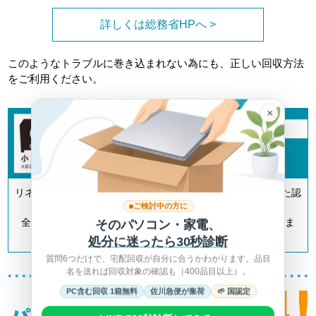
詳しくは総務省HPへ >
このようなトラブルに巻き込まれない為にも、正しい回収方法
をご利用ください。
×
リネットジャパンは「小型家電リサイクル法」の認定を受けた認
ご検討中の方に
定事業者です。
全国700以上の自治体とも連携してリサイクルを推進していま
そのパソコン・家電、
す。
処分に迷ったら30秒診断
質問6つだけで、宅配回収が自分に合うかわかります。品目
名を送れば回収対象の確認も（400品目以上）。
PC含む回収 1箱無料
佐川急便が集荷
🌱 国認定