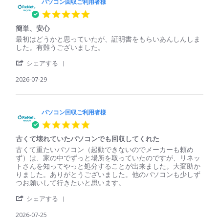
パソコン回収ご利用者様
5.0
star
簡単、安心
rating
Review
review
最初はどうかと思っていたが、証明書をもらいあんしんしま
by
stating
した。有難うございました。
パ
簡
'
ソ
単、
シェアする
Share
コ
安
Review
2026-07-29
ン
心
by
回
パ
収
ソ
ご
コ
パソコン回収ご利用者様
利
ン
用
5.0
回
者
star
収
様
古くて壊れていたパソコンでも回収してくれた
rating
ご
on
Review
review
古くて重たいパソコン（起動できないのでメーカーも頼め
利
29
by
stating
ず）は、家の中でずっと場所を取っていたのですが、リネッ
用
Jul
パ
古
トさんを知ってやっと処分することが出来ました。大変助か
者
2026
ソ
く
りました。ありがとうございました。他のパソコンも少しず
様
コ
て
つお願いして行きたいと思います。
on
ン
壊
29
'
回
れ
シェアする
Jul
Share
収
て
2026
Review
2026-07-25
ご
い