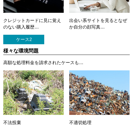
クレジットカードに
見に覚え
出会い系サイトを見ると
なぜ
のない購入履歴…
か自分の顔写真…
ケース2
様々な環境問題
高額な処理料金を請求されたケースも…
不法投棄
不適切処理