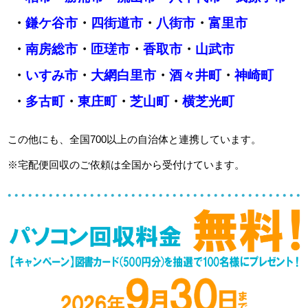
・
鎌ケ谷市
・
四街道市
・
八街市
・
富里市
・
南房総市
・
匝瑳市
・
香取市
・
山武市
・
いすみ市
・
大網白里市
・
酒々井町
・
神崎町
・
多古町
・
東庄町
・
芝山町
・
横芝光町
この他にも、全国700以上の自治体と連携しています。
※宅配便回収のご依頼は全国から受付けています。