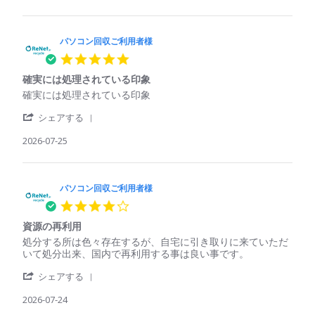
by
利
た
パ
用
パ
ソ
者
ソ
コ
パソコン回収ご利用者様
様
コ
ン
on
ン
5.0
回
25
で
star
収
Jul
も
確実には処理されている印象
rating
ご
2026
回
Review
review
確実には処理されている印象
利
収
by
stating
用
し
'
パ
確
シェアする
者
て
Share
ソ
実
様
く
Review
2026-07-25
コ
に
on
れ
by
ン
は
25
た
パ
回
処
Jul
ソ
収
理
2026
コ
パソコン回収ご利用者様
ご
さ
ン
利
れ
4.0
回
用
て
star
収
者
い
資源の再利用
rating
ご
様
る
Review
review
処分する所は色々存在するが、自宅に引き取りに来ていただ
利
on
印
by
stating
いて処分出来、国内で再利用する事は良い事です。
用
25
象
パ
資
者
Jul
'
ソ
源
シェアする
様
2026
Share
コ
の
on
Review
2026-07-24
ン
再
25
by
回
利