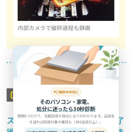
内部カメラで破砕過程も録画
×
ご検討中の方に
そのパソコン・家電、
処分に迷ったら30秒診断
質問6つだけで、宅配回収が自分に合うかわかります。品目名
スマートフォンのデータ消去完了
を送れば回収対象の確認も（400品目以上）。
後に、
消去証明書を発行いたしま