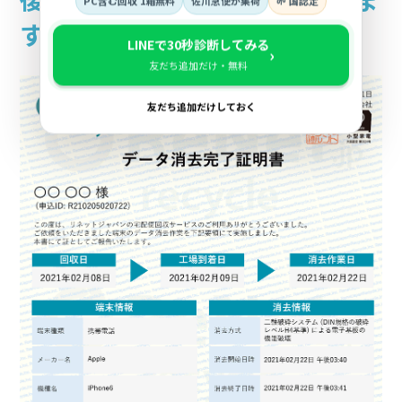
PC含む回収 1箱無料
佐川急便が集荷
🌱 国認定
す。
LINEで30秒診断してみる
›
友だち追加だけ・無料
友だち追加だけしておく