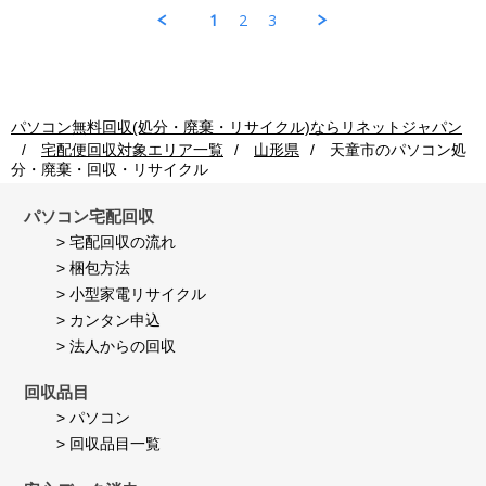
Jul
ソ
収
理
1
2
3
2026
コ
ご
も
ン
利
早
回
用
く
収
者
し
ご
様
て
利
on
頂
パソコン無料回収(処分・廃棄・リサイクル)ならリネットジャパン
用
24
き
宅配便回収対象エリア一覧
山形県
天童市
のパソコン処
者
Jul
満
分・廃棄・回収・リサイクル
様
2026
足
on
し
24
て
パソコン宅配回収
Jul
い
> 宅配回収の流れ
2026
ま
> 梱包方法
す。
> 小型家電リサイクル
> カンタン申込
> 法人からの回収
回収品目
> パソコン
> 回収品目一覧