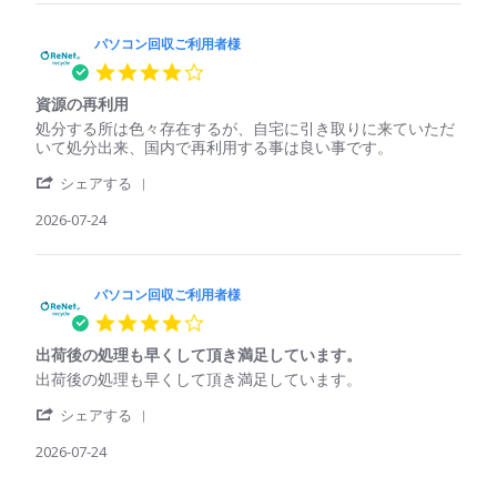
25
た
パ
回
処
Jul
ソ
収
理
2026
コ
パソコン回収ご利用者様
ご
さ
ン
利
れ
4.0
回
用
て
star
収
者
い
資源の再利用
rating
ご
様
る
Review
review
処分する所は色々存在するが、自宅に引き取りに来ていただ
利
on
印
by
stating
いて処分出来、国内で再利用する事は良い事です。
用
25
象
パ
資
者
Jul
'
ソ
源
シェアする
様
2026
Share
コ
の
on
Review
2026-07-24
ン
再
25
by
回
利
Jul
パ
収
用
2026
ソ
ご
コ
パソコン回収ご利用者様
利
ン
用
4.0
回
者
star
収
様
出荷後の処理も早くして頂き満足しています。
rating
ご
on
Review
review
出荷後の処理も早くして頂き満足しています。
利
24
by
stating
用
Jul
'
パ
出
シェアする
者
2026
Share
ソ
荷
様
Review
2026-07-24
コ
後
on
by
ン
の
24
パ
回
処