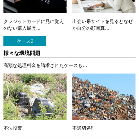
クレジットカードに
見に覚え
出会い系サイトを見ると
なぜ
のない購入履歴…
か自分の顔写真…
ケース2
様々な環境問題
高額な処理料金を請求されたケースも…
不法投棄
不適切処理