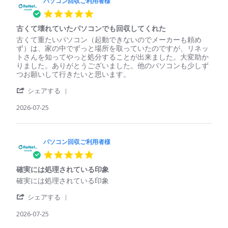
コ
パソコン回収ご利用者様
利
ン
用
5.0
回
者
star
収
様
古くて壊れていたパソコンでも回収してくれた
rating
ご
on
Review
review
古くて重たいパソコン（起動できないのでメーカーも頼め
利
29
by
stating
ず）は、家の中でずっと場所を取っていたのですが、リネッ
用
Jul
パ
古
トさんを知ってやっと処分することが出来ました。大変助か
者
2026
ソ
く
りました。ありがとうございました。他のパソコンも少しず
様
コ
て
つお願いして行きたいと思います。
on
ン
壊
29
'
回
れ
シェアする
Jul
Share
収
て
2026
Review
2026-07-25
ご
い
by
利
た
パ
用
パ
ソ
者
ソ
コ
パソコン回収ご利用者様
様
コ
ン
on
ン
5.0
回
25
で
star
収
Jul
も
確実には処理されている印象
rating
ご
2026
回
Review
review
確実には処理されている印象
利
収
by
stating
用
し
'
パ
確
シェアする
者
て
Share
ソ
実
様
く
Review
2026-07-25
コ
に
on
れ
by
ン
は