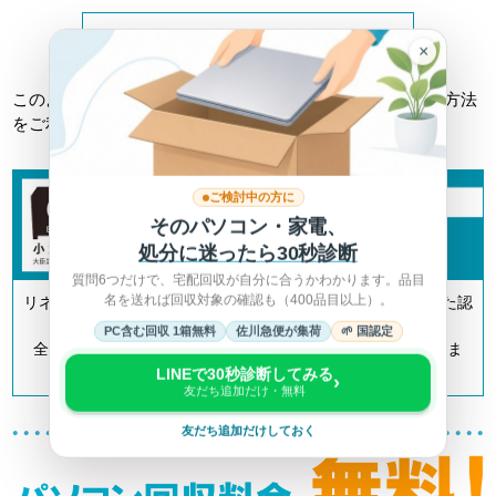
詳しくは総務省HPへ >
×
このようなトラブルに巻き込まれない為にも、正しい回収方法
をご利用ください。
ご検討中の方に
そのパソコン・家電、
処分に迷ったら30秒診断
質問6つだけで、宅配回収が自分に合うかわかります。品目
名を送れば回収対象の確認も（400品目以上）。
リネットジャパンは「小型家電リサイクル法」の認定を受けた認
定事業者です。
PC含む回収 1箱無料
佐川急便が集荷
🌱 国認定
全国700以上の自治体とも連携してリサイクルを推進していま
す。
LINEで30秒診断してみる
›
友だち追加だけ・無料
友だち追加だけしておく