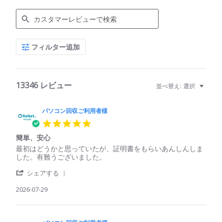
Search
フィルター追加
Reviews
13346 レビュー
並べ替え:
選択
パソコン回収ご利用者様
5.0
star
簡単、安心
rating
Review
review
最初はどうかと思っていたが、証明書をもらいあんしんしま
by
stating
した。有難うございました。
パ
簡
'
ソ
単、
シェアする
Share
コ
安
Review
2026-07-29
ン
心
by
回
パ
収
ソ
ご