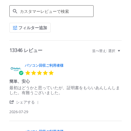
Search
フィルター追加
Reviews
13346 レビュー
並べ替え:
選択
パソコン回収ご利用者様
5.0
star
簡単、安心
rating
Review
review
最初はどうかと思っていたが、証明書をもらいあんしんしま
by
stating
した。有難うございました。
パ
簡
'
ソ
単、
シェアする
Share
コ
安
Review
2026-07-29
ン
心
by
回
パ
収
ソ
ご