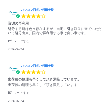
25
た
パ
回
処
Jul
ソ
収
理
2026
コ
パソコン回収ご利用者様
ご
さ
ン
利
れ
4.0
回
用
て
star
収
者
い
資源の再利用
rating
ご
様
る
Review
review
処分する所は色々存在するが、自宅に引き取りに来ていただ
利
on
印
by
stating
いて処分出来、国内で再利用する事は良い事です。
用
25
象
パ
資
者
Jul
'
ソ
源
シェアする
様
2026
Share
コ
の
on
Review
2026-07-24
ン
再
25
by
回
利
Jul
パ
収
用
2026
ソ
ご
コ
パソコン回収ご利用者様
利
ン
用
4.0
回
者
star
収
様
出荷後の処理も早くして頂き満足しています。
rating
ご
on
Review
review
出荷後の処理も早くして頂き満足しています。
利
24
by
stating
用
Jul
'
パ
出
シェアする
者
2026
Share
ソ
荷
様
Review
2026-07-24
コ
後
on
by
ン
の
24
パ
回
処