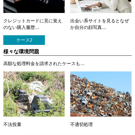
クレジットカードに
見に覚え
出会い系サイトを見ると
なぜ
のない購入履歴…
か自分の顔写真…
ケース2
様々な環境問題
高額な処理料金を請求されたケースも…
不法投棄
不適切処理