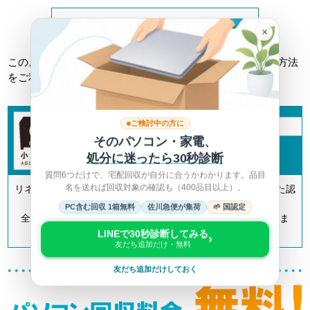
詳しくは総務省HPへ >
×
このようなトラブルに巻き込まれない為にも、正しい回収方法
をご利用ください。
ご検討中の方に
そのパソコン・家電、
処分に迷ったら30秒診断
質問6つだけで、宅配回収が自分に合うかわかります。品目
名を送れば回収対象の確認も（400品目以上）。
リネットジャパンは「小型家電リサイクル法」の認定を受けた認
定事業者です。
PC含む回収 1箱無料
佐川急便が集荷
🌱 国認定
全国700以上の自治体とも連携してリサイクルを推進していま
す。
LINEで30秒診断してみる
›
友だち追加だけ・無料
友だち追加だけしておく