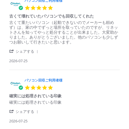
コ
パソコン回収ご利用者様
利
ン
用
5.0
回
者
star
収
様
古くて壊れていたパソコンでも回収してくれた
rating
ご
on
Review
review
古くて重たいパソコン（起動できないのでメーカーも頼め
利
29
by
stating
ず）は、家の中でずっと場所を取っていたのですが、リネッ
用
Jul
パ
古
トさんを知ってやっと処分することが出来ました。大変助か
者
2026
ソ
く
りました。ありがとうございました。他のパソコンも少しず
様
コ
て
つお願いして行きたいと思います。
on
ン
壊
29
'
回
れ
シェアする
Jul
Share
収
て
2026
Review
2026-07-25
ご
い
by
利
た
パ
用
パ
ソ
者
ソ
コ
パソコン回収ご利用者様
様
コ
ン
on
ン
5.0
回
25
で
star
収
Jul
も
確実には処理されている印象
rating
ご
2026
回
Review
review
確実には処理されている印象
利
収
by
stating
用
し
'
パ
確
シェアする
者
て
Share
ソ
実
様
く
Review
2026-07-25
コ
に
on
れ
by
ン
は