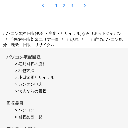
Jul
ソ
収
理
1
2
3
2026
コ
ご
も
ン
利
早
回
用
く
収
者
し
ご
様
て
利
on
頂
パソコン無料回収(処分・廃棄・リサイクル)ならリネットジャパン
用
24
き
宅配便回収対象エリア一覧
山形県
上山市
のパソコン処
者
Jul
満
分・廃棄・回収・リサイクル
様
2026
足
on
し
24
て
パソコン宅配回収
Jul
い
> 宅配回収の流れ
2026
ま
> 梱包方法
す。
> 小型家電リサイクル
> カンタン申込
> 法人からの回収
回収品目
> パソコン
> 回収品目一覧