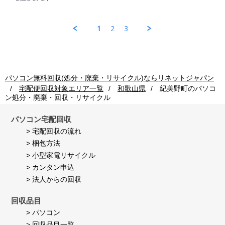
on
by
ン
の
24
パ
回
処
Jul
ソ
収
理
1
2
3
2026
コ
ご
も
ン
利
早
回
用
く
収
者
し
ご
様
て
利
on
頂
パソコン無料回収(処分・廃棄・リサイクル)ならリネットジャパン
用
24
き
宅配便回収対象エリア一覧
和歌山県
紀美野町
のパソコ
者
Jul
満
ン処分・廃棄・回収・リサイクル
様
2026
足
on
し
24
て
パソコン宅配回収
Jul
い
> 宅配回収の流れ
2026
ま
> 梱包方法
す。
> 小型家電リサイクル
> カンタン申込
> 法人からの回収
回収品目
> パソコン
> 回収品目一覧