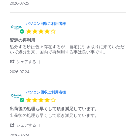
様
く
Review
2026-07-25
コ
に
on
れ
by
ン
は
25
た
パ
回
処
Jul
ソ
収
理
2026
コ
パソコン回収ご利用者様
ご
さ
ン
利
れ
4.0
回
用
て
star
収
者
い
資源の再利用
rating
ご
様
る
Review
review
処分する所は色々存在するが、自宅に引き取りに来ていただ
利
on
印
by
stating
いて処分出来、国内で再利用する事は良い事です。
用
25
象
パ
資
者
Jul
'
ソ
源
シェアする
様
2026
Share
コ
の
on
Review
2026-07-24
ン
再
25
by
回
利
Jul
パ
収
用
2026
ソ
ご
コ
パソコン回収ご利用者様
利
ン
用
4.0
回
者
star
収
様
出荷後の処理も早くして頂き満足しています。
rating
ご
on
Review
review
出荷後の処理も早くして頂き満足しています。
利
24
by
stating
用
Jul
'
パ
出
シェアする
者
2026
Share
ソ
荷
様
Review
2026-07-24
コ
後