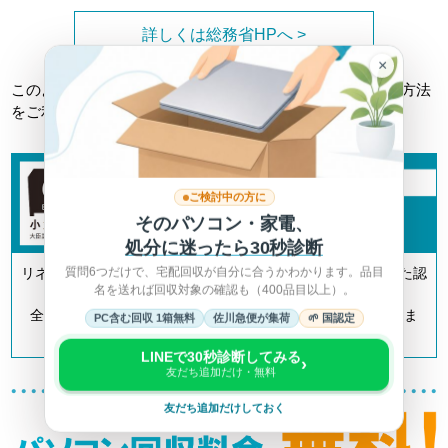
詳しくは総務省HPへ >
×
このようなトラブルに巻き込まれない為にも、正しい回収方法
をご利用ください。
ご検討中の方に
そのパソコン・家電、
処分に迷ったら30秒診断
質問6つだけで、宅配回収が自分に合うかわかります。品目
リネットジャパンは「小型家電リサイクル法」の認定を受けた認
名を送れば回収対象の確認も（400品目以上）。
定事業者です。
全国700以上の自治体とも連携してリサイクルを推進していま
PC含む回収 1箱無料
佐川急便が集荷
🌱 国認定
す。
LINEで30秒診断してみる
›
友だち追加だけ・無料
友だち追加だけしておく