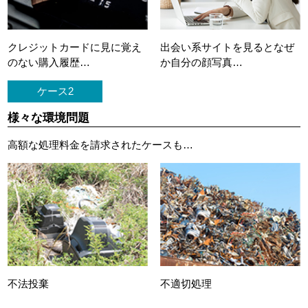
クレジットカードに
見に覚え
出会い系サイトを見ると
なぜ
のない購入履歴…
か自分の顔写真…
ケース2
様々な環境問題
高額な処理料金を請求されたケースも…
不法投棄
不適切処理