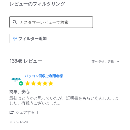
レビューのフィルタリング
Search
フィルター追加
Reviews
13346 レビュー
並べ替え:
選択
パソコン回収ご利用者様
5.0
star
簡単、安心
rating
Review
review
最初はどうかと思っていたが、証明書をもらいあんしんしま
by
stating
した。有難うございました。
パ
簡
'
ソ
単、
シェアする
Share
コ
安
Review
2026-07-29
ン
心
by
回