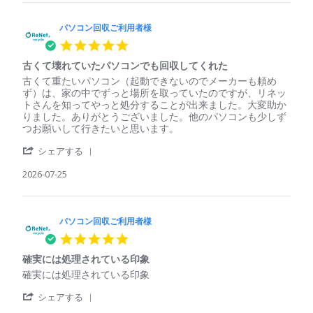
パ
収
ソ
ご
コ
パソコン回収ご利用者様
利
ン
用
5.0
回
者
star
収
様
古くて壊れていたパソコンでも回収してくれた
rating
ご
on
Review
review
古くて重たいパソコン（起動できないのでメーカーも頼め
利
29
by
stating
ず）は、家の中でずっと場所を取っていたのですが、リネッ
用
Jul
パ
古
トさんを知ってやっと処分することが出来ました。大変助か
者
2026
ソ
く
りました。ありがとうございました。他のパソコンも少しず
様
コ
て
つお願いして行きたいと思います。
on
ン
壊
29
'
回
れ
シェアする
Jul
Share
収
て
2026
Review
2026-07-25
ご
い
by
利
た
パ
用
パ
ソ
者
ソ
コ
パソコン回収ご利用者様
様
コ
ン
on
ン
5.0
回
25
で
star
収
Jul
も
確実には処理されている印象
rating
ご
2026
回
Review
review
確実には処理されている印象
利
収
by
stating
用
し
'
パ
確
シェアする
者
て
Share
ソ
実