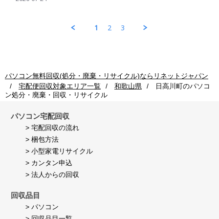
on
by
ン
の
24
パ
回
処
Jul
ソ
収
理
1
2
3
2026
コ
ご
も
ン
利
早
回
用
く
収
者
し
ご
様
て
利
on
頂
パソコン無料回収(処分・廃棄・リサイクル)ならリネットジャパン
用
24
き
宅配便回収対象エリア一覧
和歌山県
日高川町
のパソコ
者
Jul
満
ン処分・廃棄・回収・リサイクル
様
2026
足
on
し
24
て
パソコン宅配回収
Jul
い
> 宅配回収の流れ
2026
ま
> 梱包方法
す。
> 小型家電リサイクル
> カンタン申込
> 法人からの回収
回収品目
> パソコン
> 回収品目一覧