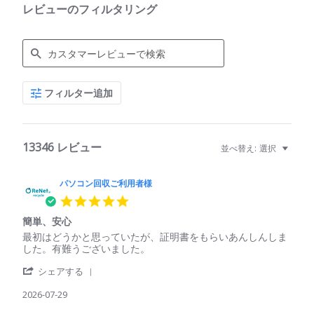
レビューのフィルタリング
Search
フィルター追加
Reviews
13346 レビュー
並べ替え:
選択
パソコン回収ご利用者様
5.0
star
簡単、安心
rating
Review
review
最初はどうかと思っていたが、証明書をもらいあんしんしま
by
stating
した。有難うございました。
パ
簡
'
ソ
単、
シェアする
Share
コ
安
Review
2026-07-29
ン
心
by
回