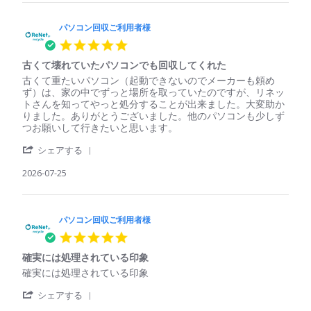
パ
収
ソ
ご
コ
パソコン回収ご利用者様
利
ン
用
5.0
回
者
star
収
様
古くて壊れていたパソコンでも回収してくれた
rating
ご
on
Review
review
古くて重たいパソコン（起動できないのでメーカーも頼め
利
29
by
stating
ず）は、家の中でずっと場所を取っていたのですが、リネッ
用
Jul
パ
古
トさんを知ってやっと処分することが出来ました。大変助か
者
2026
ソ
く
りました。ありがとうございました。他のパソコンも少しず
様
コ
て
つお願いして行きたいと思います。
on
ン
壊
29
'
回
れ
シェアする
Jul
Share
収
て
2026
Review
2026-07-25
ご
い
by
利
た
パ
用
パ
ソ
者
ソ
コ
パソコン回収ご利用者様
様
コ
ン
on
ン
5.0
回
25
で
star
収
Jul
も
確実には処理されている印象
rating
ご
2026
回
Review
review
確実には処理されている印象
利
収
by
stating
用
し
'
パ
確
シェアする
者
て
Share
ソ
実