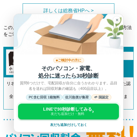
詳しくは総務省HPへ >
×
このようなトラブルに巻き込まれない為にも、正しい回収方法
をご利用ください。
ご検討中の方に
そのパソコン・家電、
処分に迷ったら30秒診断
質問6つだけで、宅配回収が自分に合うかわかります。品目
リネットジャパンは「小型家電リサイクル法」の認定を受けた認
名を送れば回収対象の確認も（400品目以上）。
定事業者です。
全国700以上の自治体とも連携してリサイクルを推進していま
PC含む回収 1箱無料
佐川急便が集荷
🌱 国認定
す。
LINEで30秒診断してみる
›
友だち追加だけ・無料
友だち追加だけしておく