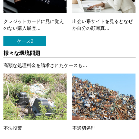
クレジットカードに
見に覚え
出会い系サイトを見ると
なぜ
のない購入履歴…
か自分の顔写真…
ケース2
様々な環境問題
高額な処理料金を請求されたケースも…
不法投棄
不適切処理