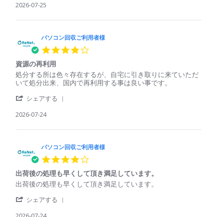
様
く
Review
2026-07-25
コ
に
on
れ
by
ン
は
25
た
パ
回
処
Jul
ソ
収
理
2026
コ
パソコン回収ご利用者様
ご
さ
ン
利
れ
4.0
回
用
て
star
収
者
い
資源の再利用
rating
ご
様
る
Review
review
処分する所は色々存在するが、自宅に引き取りに来ていただ
利
on
印
by
stating
いて処分出来、国内で再利用する事は良い事です。
用
25
象
パ
資
者
Jul
'
ソ
源
シェアする
様
2026
Share
コ
の
on
Review
2026-07-24
ン
再
25
by
回
利
Jul
パ
収
用
2026
ソ
ご
コ
パソコン回収ご利用者様
利
ン
用
4.0
回
者
star
収
様
出荷後の処理も早くして頂き満足しています。
rating
ご
on
Review
review
出荷後の処理も早くして頂き満足しています。
利
24
by
stating
用
Jul
'
パ
出
シェアする
者
2026
Share
ソ
荷
様
Review
2026-07-24
コ
後