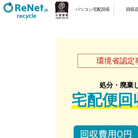
パソコン宅配回収
回収
小型家電リサイクル
宅配回収の流れ
カンタン申込
梱包方法
回収品
パソ
環境省認定
処分・廃棄
宅配便回