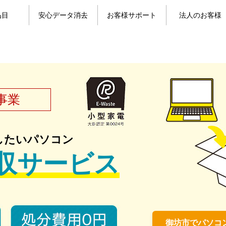
品目
安心データ消去
お客様サポート
法人のお客様
目一覧
コン
パソコンのデータ消去
携帯電話のデータ消去
よくある質問
お問い合わせ
お客様の声
マイページ
事業
したいパソコン
収サービス
御坊市でパソコ