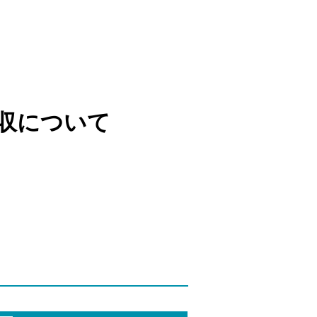
収について
）