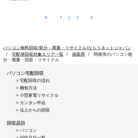
on
by
ン
の
24
パ
回
処
Jul
ソ
収
理
1
2
3
2026
コ
ご
も
ン
利
早
回
用
く
収
者
し
ご
様
て
利
on
頂
パソコン無料回収(処分・廃棄・リサイクル)ならリネットジャパン
用
24
き
宅配便回収対象エリア一覧
徳島県
阿南市
のパソコン処
者
Jul
満
分・廃棄・回収・リサイクル
様
2026
足
on
し
24
て
パソコン宅配回収
Jul
い
> 宅配回収の流れ
2026
ま
> 梱包方法
す。
> 小型家電リサイクル
> カンタン申込
> 法人からの回収
回収品目
> パソコン
> 回収品目一覧