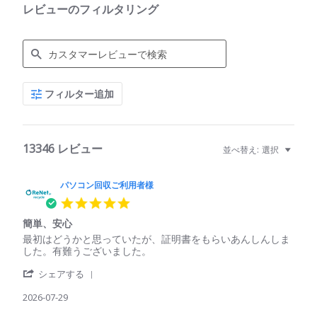
レビューのフィルタリング
Search
フィルター追加
Reviews
13346 レビュー
並べ替え:
選択
パソコン回収ご利用者様
5.0
star
簡単、安心
rating
Review
review
最初はどうかと思っていたが、証明書をもらいあんしんしま
by
stating
した。有難うございました。
パ
簡
'
ソ
単、
シェアする
Share
コ
安
Review
2026-07-29
ン
心
by
回