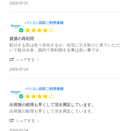
様
く
Review
2026-07-25
コ
に
on
れ
by
ン
は
25
た
パ
回
処
Jul
ソ
収
理
2026
コ
パソコン回収ご利用者様
ご
さ
ン
利
れ
4.0
回
用
て
star
収
者
い
資源の再利用
rating
ご
様
る
Review
review
処分する所は色々存在するが、自宅に引き取りに来ていただ
利
on
印
by
stating
いて処分出来、国内で再利用する事は良い事です。
用
25
象
パ
資
者
Jul
'
ソ
源
シェアする
様
2026
Share
コ
の
on
Review
2026-07-24
ン
再
25
by
回
利
Jul
パ
収
用
2026
ソ
ご
コ
パソコン回収ご利用者様
利
ン
用
4.0
回
者
star
収
様
出荷後の処理も早くして頂き満足しています。
rating
ご
on
Review
review
出荷後の処理も早くして頂き満足しています。
利
24
by
stating
用
Jul
'
パ
出
シェアする
者
2026
Share
ソ
荷
様
Review
2026-07-24
コ
後