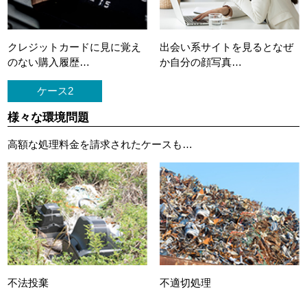
クレジットカードに
見に覚え
出会い系サイトを見ると
なぜ
のない購入履歴…
か自分の顔写真…
ケース2
様々な環境問題
高額な処理料金を請求されたケースも…
不法投棄
不適切処理