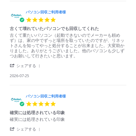
パ
収
ソ
ご
コ
パソコン回収ご利用者様
利
ン
用
5.0
回
者
star
収
様
古くて壊れていたパソコンでも回収してくれた
rating
ご
on
Review
review
古くて重たいパソコン（起動できないのでメーカーも頼め
利
29
by
stating
ず）は、家の中でずっと場所を取っていたのですが、リネッ
用
Jul
パ
古
トさんを知ってやっと処分することが出来ました。大変助か
者
2026
ソ
く
りました。ありがとうございました。他のパソコンも少しず
様
コ
て
つお願いして行きたいと思います。
on
ン
壊
29
'
回
れ
シェアする
Jul
Share
収
て
2026
Review
2026-07-25
ご
い
by
利
た
パ
用
パ
ソ
者
ソ
コ
パソコン回収ご利用者様
様
コ
ン
on
ン
5.0
回
25
で
star
収
Jul
も
確実には処理されている印象
rating
ご
2026
回
Review
review
確実には処理されている印象
利
収
by
stating
用
し
'
パ
確
シェアする
者
て
Share
ソ
実