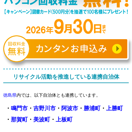
リサイクル活動を推進している連携自治体
徳島県
内では、以下自治体とも連携しています。
・
鳴門市
・
吉野川市
・
阿波市
・
勝浦町
・
上勝町
・
那賀町
・
美波町
・
上板町