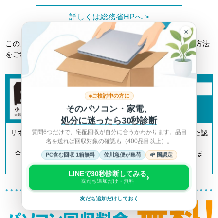
詳しくは総務省HPへ >
×
このようなトラブルに巻き込まれない為にも、正しい回収方法
をご利用ください。
ご検討中の方に
そのパソコン・家電、
処分に迷ったら30秒診断
質問6つだけで、宅配回収が自分に合うかわかります。品目
リネットジャパンは「小型家電リサイクル法」の認定を受けた認
名を送れば回収対象の確認も（400品目以上）。
定事業者です。
全国700以上の自治体とも連携してリサイクルを推進していま
PC含む回収 1箱無料
佐川急便が集荷
🌱 国認定
す。
LINEで30秒診断してみる
›
友だち追加だけ・無料
友だち追加だけしておく